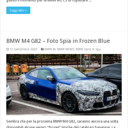
giunto il momento per la BMW M2 CS di rispettare ...
Leggi altro »
BMW M4 G82 – Foto Spia in Frozen Blue
12 Settembre 2020
BMW M
,
BMW NEWS
,
BMW Serie 4
,
Spy
Sembra che per la prossima BMW M4 G82, saranno ancora una volta
disponibili alcune vernici “frozen” tipiche del catalogo bavarese. La