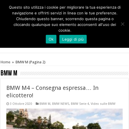
Questo sito utilizza i cookie per migliorare la tua esperienza di
navigazione e offrirti servizi in linea con le tue preferenze.
Chiudendo questo banner, scorrendo questa pagina o
cliccando qualunque suo elemento acconsenti all'uso dei
cookie.
Ok
Leggi di più
Home
»
BMW M
(Pagina 2)
BMW M
BMW M4 – Consegna espressa… In
elicottero!
3 Ottobre 2020
BMW M
,
BMW NEWS
,
BMW Serie 4
,
Video sulle BMW