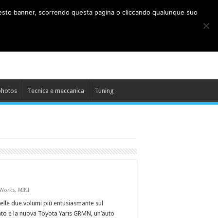
o questo banner, scorrendo questa pagina o cliccando qualunque suo
photos
Tecnica e meccanica
Tuning
 Works
,
MINI
elle due volumi più entusiasmante sul
to è la nuova Toyota Yaris GRMN, un’auto