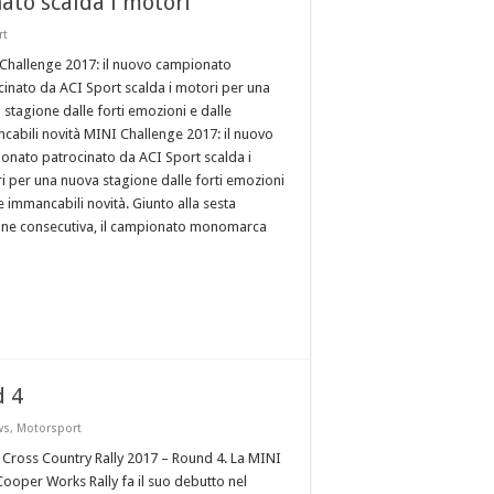
ato scalda i motori
rt
Challenge 2017: il nuovo campionato
cinato da ACI Sport scalda i motori per una
 stagione dalle forti emozioni e dalle
cabili novità MINI Challenge 2017: il nuovo
onato patrocinato da ACI Sport scalda i
i per una nuova stagione dalle forti emozioni
e immancabili novità. Giunto alla sesta
one consecutiva, il campionato monomarca
d 4
ws
,
Motorsport
 Cross Country Rally 2017 – Round 4. La MINI
Cooper Works Rally fa il suo debutto nel