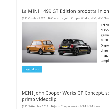
La MINI 1499 GT Edition prodotta in om
13 Ottobre 2017
Classiche
,
John Cooper Works
,
MINI
,
MINI Ne
I cli
dispo
gamma
MINI 
Dispon
di gui
manut
tempi 
Leggi altro »
MINI John Cooper Works GP Concept, s
primo videoclip
13 Settembre 2017
John Cooper Works
,
MINI
,
MINI News