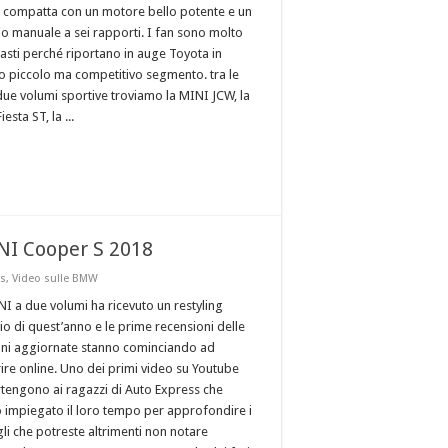
 compatta con un motore bello potente e un
o manuale a sei rapporti. I fan sono molto
iasti perché riportano in auge Toyota in
o piccolo ma competitivo segmento. tra le
 due volumi sportive troviamo la MINI JCW, la
iesta ST, la ...
INI Cooper S 2018
s
,
Video sulle BMW
NI a due volumi ha ricevuto un restyling
izio di quest’anno e le prime recensioni delle
oni aggiornate stanno cominciando ad
ire online. Uno dei primi video su Youtube
tengono ai ragazzi di Auto Express che
 impiegato il loro tempo per approfondire i
li che potreste altrimenti non notare