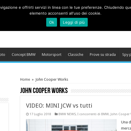
 navigazione e offrirti servizi in linea con le tue preferenze. Chiudend
elemento acconsenti all'uso dei cookie.
Ok
Leggi di più
oto
Concept BMW
Motorsport
Classiche
Prove su strada
Spy 
Home
»
John Cooper Works
John Cooper Works
VIDEO: MINI JCW vs tutti
17 Luglio 2018
BMW NEWS
,
I concorrenti di BMW
,
John Cooper
Una d
merca