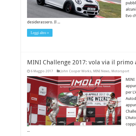
pubbli
alcun
Evo c
desiderassero. Il ...
Leggi altro »
MINI Challenge 2017: vola via il prim
6 Maggio 2017
John Cooper Works
,
MINI News
,
Motorsport
MINI 
appun
per L
Autod
appun
Chall
L’Aut
coppi
...