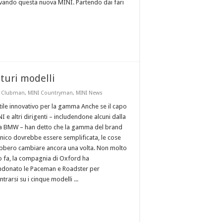
vando questa nuova MINI. Partendo dai fari
turi modelli
I Clubman
,
MINI Countryman
,
MINI News
tile innovativo per la gamma Anche se il capo
I e altri dirigenti – includendone alcuni dalla
a BMW – han detto che la gamma del brand
nnico dovrebbe essere semplificata, le cose
bbero cambiare ancora una volta. Non molto
 fa, la compagnia di Oxford ha
donato le Paceman e Roadster per
trarsi su i cinque modelli ...