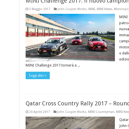
MINI Challenge 2017: il nuovo campion
3 Maggio 2017
John Cooper Works
,
MINI
,
MINI News
,
Motorspo
MINI 
patro
nuova
imman
campi
motor
e dall
edizi
MINI Challenge 2017 tornerà a ...
Leggi altro »
Qatar Cross Country Rally 2017 – Roun
20 Aprile 2017
John Cooper Works
,
MINI Countryman
,
MINI Ne
Qatar
John 