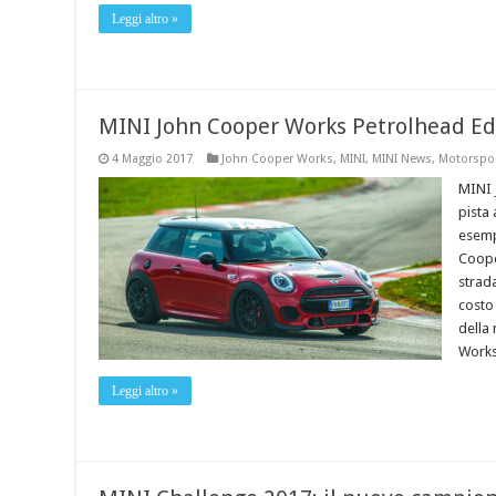
Leggi altro »
MINI John Cooper Works Petrolhead Edit
4 Maggio 2017
John Cooper Works
,
MINI
,
MINI News
,
Motorspo
MINI 
pista
esemp
Coope
strad
costo 
della
Works 
Leggi altro »