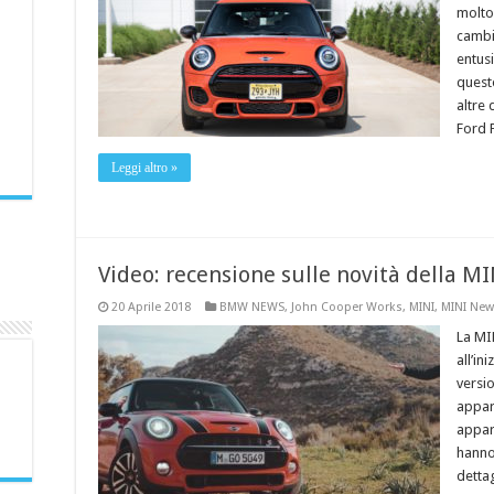
molto
cambi
entus
quest
altre
Ford F
Leggi altro »
Video: recensione sulle novità della M
20 Aprile 2018
BMW NEWS
,
John Cooper Works
,
MINI
,
MINI New
La MI
all’in
versi
appar
appar
hanno
dettag