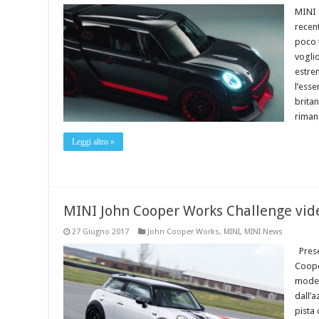
MINI o
recent
poco 
vogli
estre
l’ess
britan
rimang
Leggi altro »
MINI John Cooper Works Challenge vide
27 Giugno 2017
John Cooper Works
,
MINI
,
MINI News
Prese
Coope
model
dall’a
pista