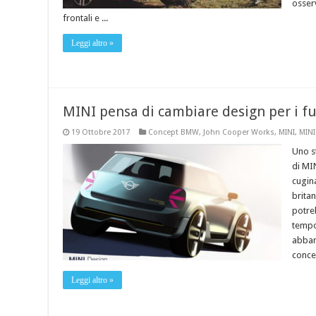
osser
frontali e ...
Leggi altro »
MINI pensa di cambiare design per i fu
19 Ottobre 2017
Concept BMW
,
John Cooper Works
,
MINI
,
MIN
Uno s
di MIN
cugin
brita
potre
tempo
abban
concen
Leggi altro »