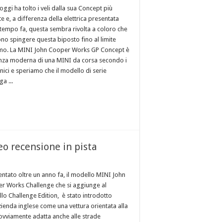
ggi ha tolto i veli dalla sua Concept più
e e, a differenza della elettrica presentata
tempo fa, questa sembra rivolta a coloro che
ono spingere questa biposto fino al limite
mo. La MINI John Cooper Works GP Concept è
enza moderna di una MINI da corsa secondo i
nici e speriamo che il modello di serie
a ...
o recensione in pista
ntato oltre un anno fa, il modello MINI John
r Works Challenge che si aggiunge al
lo Challenge Edition, è stato introdotto
zienda inglese come una vettura orientata alla
 ovviamente adatta anche alle strade