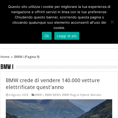
Questo sito utilizza i cookie per migliorare la tua esperienza di
navigazione e offrirti servizi in linea con le tue preferenze.
Chiudendo questo banner, scorrendo questa pagina o
cliccando qualunque suo elemento acconsenti all'uso dei
cookie.
Ok
Leggi di più
Home
»
BMW i
(Pagina 9)
BMW i
BMW crede di vendere 140.000 vetture
elettrificate quest’anno
6 Agosto 2018
BMW i
,
BMW NEWS
,
BMW Plug-in Hybrid
,
Mercato