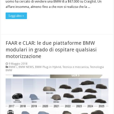
uomo ha cercato di vendere una BMW i8 a $87.000 su Craiglist. Un
affare insomma, almeno fino a che non si realizza che la ...
Leggi altro »
FAAR e CLAR: le due piattaforme BMW
modulari in grado di ospitare qualsiasi
motorizzazione
9 Maggio 2018
BMW i
,
BMW NEWS
,
BMW Plug-in Hybrid
,
Tecnica e meccanica
,
Tecnologia
BMW