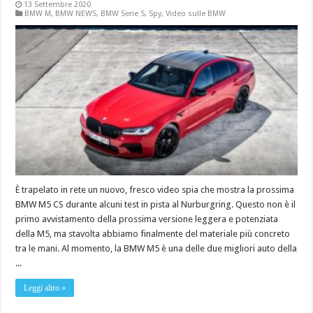
13 Settembre 2020
BMW M
,
BMW NEWS
,
BMW Serie 5
,
Spy
,
Video sulle BMW
È trapelato in rete un nuovo, fresco video spia che mostra la prossima
BMW M5 CS durante alcuni test in pista al Nurburgring. Questo non è il
primo avvistamento della prossima versione leggera e potenziata
della M5, ma stavolta abbiamo finalmente del materiale più concreto
tra le mani. Al momento, la BMW M5 è una delle due migliori auto della
...
Leggi altro »