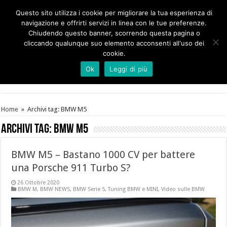
Questo sito utilizza i cookie per migliorare la tua esperienza di
navigazione e offrirti servizi in linea con le tue preferenze.
Chiudendo questo banner, scorrendo questa pagina o
cliccando qualunque suo elemento acconsenti all'uso dei
cookie.
Ok
Leggi di più
Home
»
Archivi tag: BMW M5
Archivi tag:
BMW M5
BMW M5 – Bastano 1000 CV per battere
una Porsche 911 Turbo S?
26 Ottobre 2020
BMW M
,
BMW NEWS
,
BMW Serie 5
,
Tuning BMW e MINI
,
Video sulle BMW