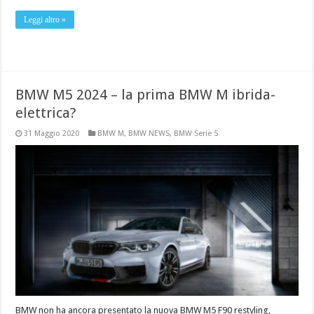
Leggi altro »
BMW M5 2024 – la prima BMW M ibrida-
elettrica?
31 Maggio 2020
BMW M
,
BMW NEWS
,
BMW Serie 5
BMW non ha ancora presentato la nuova BMW M5 F90 restyling,