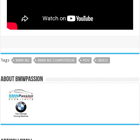
Tags
BMW M2
BMW M2 COMPETITION
POV
VIDEO
About BMWPassion