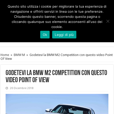
Questo sito utilizza i cookie per migliorare la tua esperienza di
navigazione e offrirti servizi in linea con le tue preferenze.
Chiudendo questo banner, scorrendo questa pagina o
cliccando qualunque suo elemento acconsenti all'uso dei
cookie.
Ok
Leggi di più
Home
»
BMW M
»
Godetevi la BMW M2 Competition con questo video Point
Of View
Godetevi la BMW M2 Competition con questo
video Point Of View
20 Dicembre 2018