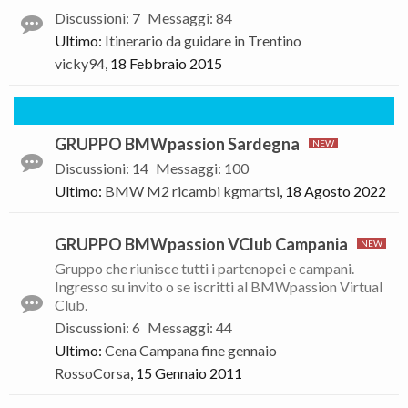
Discussioni
:
7
Messaggi
:
84
Ultimo:
Itinerario da guidare in Trentino
vicky94
,
18 Febbraio 2015
GRUPPO BMWpassion Sardegna
Discussioni
:
14
Messaggi
:
100
Ultimo:
BMW M2 ricambi
kgmartsi
,
18 Agosto 2022
GRUPPO BMWpassion VClub Campania
Gruppo che riunisce tutti i partenopei e campani.
Ingresso su invito o se iscritti al BMWpassion Virtual
Club.
Discussioni
:
6
Messaggi
:
44
Ultimo:
Cena Campana fine gennaio
RossoCorsa
,
15 Gennaio 2011