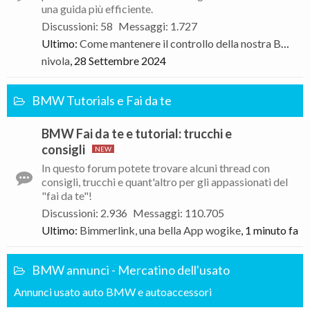
una guida più efficiente.
Discussioni
:
58
Messaggi
:
1.727
Ultimo:
Come mantenere il controllo della nostra BMW di traverso
nivola
,
28 Settembre 2024
BMW Tutorials e Fai da te
BMW Fai da te e tutorial: trucchi e
consigli
In questo forum potete trovare alcuni thread con
consigli, trucchi e quant'altro per gli appassionati del
"fai da te"!
Discussioni
:
2.936
Messaggi
:
110.705
Ultimo:
Bimmerlink, una bella App
wogike
,
1 minuto fa
BMW annunci - Mercatino dell'usato
Annunci usato auto BMW e autoaccessori