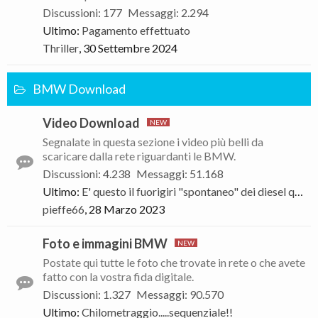
Discussioni
:
177
Messaggi
:
2.294
Ultimo:
Pagamento effettuato
Thriller
,
30 Settembre 2024
BMW Download
Video Download
Segnalate in questa sezione i video più belli da
scaricare dalla rete riguardanti le BMW.
Discussioni
:
4.238
Messaggi
:
51.168
Ultimo:
E' questo il fuorigiri "spontaneo" dei diesel quando muore la turbina?
pieffe66
,
28 Marzo 2023
Foto e immagini BMW
Postate qui tutte le foto che trovate in rete o che avete
fatto con la vostra fida digitale.
Discussioni
:
1.327
Messaggi
:
90.570
Ultimo:
Chilometraggio.....sequenziale!!