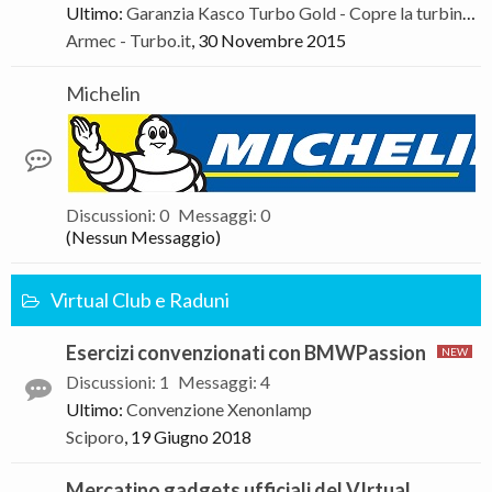
Ultimo:
Garanzia Kasco Turbo Gold - Copre la turbina Meglio di un Assicurazione
Armec - Turbo.it
,
30 Novembre 2015
Michelin
Discussioni
:
0
Messaggi
:
0
(Nessun Messaggio)
Virtual Club e Raduni
Esercizi convenzionati con BMWPassion
Discussioni
:
1
Messaggi
:
4
Ultimo:
Convenzione Xenonlamp
Sciporo
,
19 Giugno 2018
Mercatino gadgets ufficiali del VIrtual