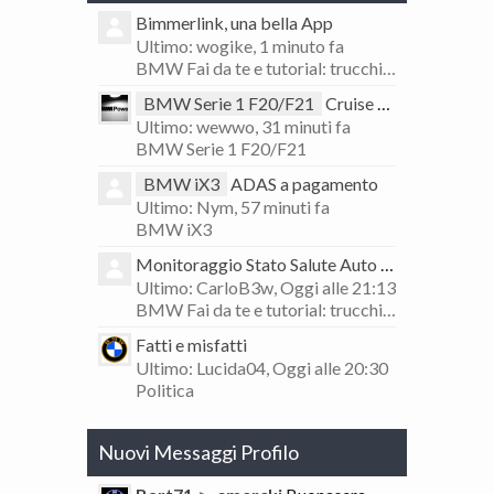
Bimmerlink, una bella App
Ultimo: wogike,
1 minuto fa
BMW Fai da te e tutorial: trucchi e consigli
BMW Serie 1 F20/F21
Cruise control e Lim non funzionanti dopo cambio volante.
Ultimo: wewwo,
31 minuti fa
BMW Serie 1 F20/F21
BMW iX3
ADAS a pagamento
Ultimo: Nym,
57 minuti fa
BMW iX3
Monitoraggio Stato Salute Auto tramite Analisi Log Bimmerlink
Ultimo: CarloB3w,
Oggi alle 21:13
BMW Fai da te e tutorial: trucchi e consigli
Fatti e misfatti
Ultimo: Lucida04,
Oggi alle 20:30
Politica
Nuovi Messaggi Profilo