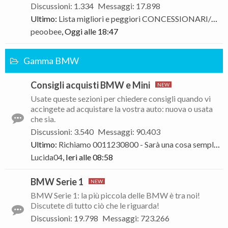
Discussioni
:
1.334
Messaggi
:
17.898
Ultimo:
Lista migliori e peggiori CONCESSIONARI/OFFICINE BMW/MINI divise per Regioni
peoobee
,
Oggi alle 18:47
Gamma BMW
Consigli acquisti BMW e Mini
Usate queste sezioni per chiedere consigli quando vi
accingete ad acquistare la vostra auto: nuova o usata
che sia.
Discussioni
:
3.540
Messaggi
:
90.403
Ultimo:
Richiamo 0011230800 - Sarà una cosa semplice... (ultime parole famose)
Lucida04
,
Ieri alle 08:58
BMW Serie 1
BMW Serie 1: la più piccola delle BMW è tra noi!
Discutete di tutto ciò che le riguarda!
Discussioni
:
19.798
Messaggi
:
723.266