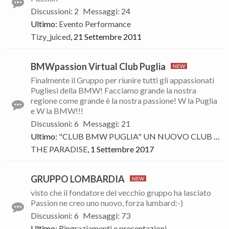
Discussioni
:
2
Messaggi
:
24
Ultimo:
Evento Performance
Tizy_juiced
,
21 Settembre 2011
BMWpassion Virtual Club Puglia
Finalmente il Gruppo per riunire tutti gli appassionati
Pugliesi della BMW! Facciamo grande la nostra
regione come grande è la nostra passione! W la Puglia
e W la BMW!!!
Discussioni
:
6
Messaggi
:
21
Ultimo:
"CLUB BMW PUGLIA" UN NUOVO CLUB SEMPRE PIÙ IN CRESCITA
THE PARADISE
,
1 Settembre 2017
GRUPPO LOMBARDIA
visto che il fondatore del vecchio gruppo ha lasciato
Passion ne creo uno nuovo, forza lumbard:-)
Discussioni
:
6
Messaggi
:
73
Ultimo:
Ringraziamenti e presentazioni.