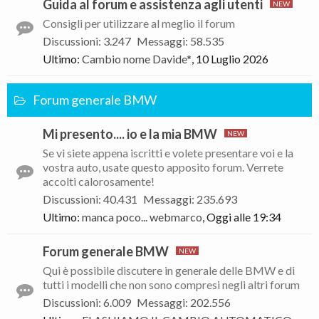
Guida al forum e assistenza agli utenti
Consigli per utilizzare al meglio il forum
Discussioni
:
3.247
Messaggi
:
58.535
Ultimo:
Cambio nome
Davide*
,
10 Luglio 2026
Forum generale BMW
Mi presento.... io e la mia BMW
Se vi siete appena iscritti e volete presentare voi e la
vostra auto, usate questo apposito forum. Verrete
accolti calorosamente!
Discussioni
:
40.431
Messaggi
:
235.693
Ultimo:
manca poco...
webmarco
,
Oggi alle 19:34
Forum generale BMW
Qui è possibile discutere in generale delle BMW e di
tutti i modelli che non sono compresi negli altri forum
Discussioni
:
6.009
Messaggi
:
202.556