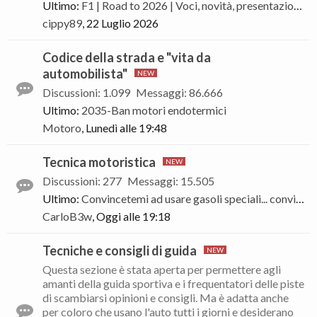
Ultimo:
F1 | Road to 2026 | Voci, novità, presentazione vetture e piloti | Stagione
cippy89
,
22 Luglio 2026
Codice della strada e "vita da
automobilista"
Discussioni
:
1.099
Messaggi
:
86.666
Ultimo:
2035-Ban motori endotermici
Motoro
,
Lunedì alle 19:48
Tecnica motoristica
Discussioni
:
277
Messaggi
:
15.505
Ultimo:
Convincetemi ad usare gasoli speciali... conviene? Quali i vantaggi?
CarloB3w
,
Oggi alle 19:18
Tecniche e consigli di guida
Questa sezione è stata aperta per permettere agli
amanti della guida sportiva e i frequentatori delle piste
di scambiarsi opinioni e consigli. Ma è adatta anche
per coloro che usano l'auto tutti i giorni e desiderano