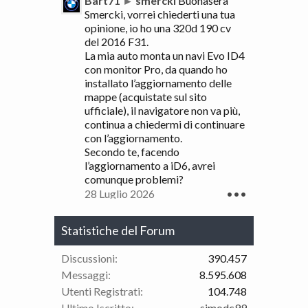
Bart71
►
smercki
Buonasera
Smercki, vorrei chiederti una tua
opinione, io ho una 320d 190 cv
del 2016 F31.
La mia auto monta un navi Evo ID4
con monitor Pro, da quando ho
installato l’aggiornamento delle
mappe (acquistate sul sito
ufficiale), il navigatore non va più,
continua a chiedermi di continuare
con l’aggiornamento.
Secondo te, facendo
l’aggiornamento a iD6, avrei
comunque problemi?
28 Luglio 2026
•••
Statistiche del Forum
Discussioni:
390.457
Messaggi:
8.595.608
Utenti Registrati:
104.748
Ultimo Iscritto:
simodc99