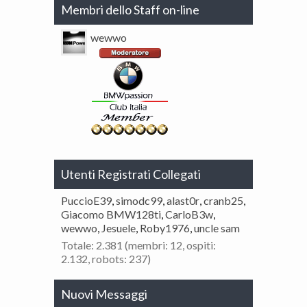
Membri dello Staff on-line
wewwo
Utenti Registrati Collegati
PuccioE39
,
simodc99
,
alast0r
,
cranb25
,
Giacomo BMW128ti
,
CarloB3w
,
wewwo
,
Jesuele
,
Roby1976
,
uncle sam
Totale: 2.381 (membri: 12, ospiti:
2.132, robots: 237)
Nuovi Messaggi