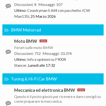
Discussioni
:
8
Messaggi
:
107
Ultimo:
Countryman S All4 con pacchetto JCW
Max135i
,
25 Marzo 2026
BMW Motorrad
Moto BMW
Forum sulle moto BMW
Discussioni
:
752
Messaggi
:
33.374
Ultimo:
Info e opinioni su F900R
Stancer
,
Lunedì alle 17:32
Tuning & Hi-Fi Car BMW
Meccanica ed elettronica BMW
Questo è il posto giusto per ricevere e dare consigli su
come preparare la meccanica.