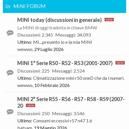
MINI FORUM
MINI today (discussioni in generale)
La MINI di oggi tradotta in chiave BMW
Discussioni
:
2.345
Messaggi
:
34.093
Ultimo:
Mi....presento io e la mia MINI
wewwo
,
29 Luglio 2026
MINI 1° Serie R50 - R52 - R53 (2001-2007)
Discussioni
:
225
Messaggi
:
2.524
Ultimo:
Climatizzazione mini r50 oneD che da i numeri.
wewwo
,
10 Febbraio 2026
MINI 2° Serie R55 - R56 - R57 - R58 - R59 (2007-
20
Discussioni
:
250
Messaggi
:
3.546
Ultimo:
Consumi eccessivi r57 n47 1.6
batsam
,
19 Maggio 2026