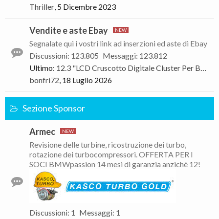
Thriller
,
5 Dicembre 2023
Vendite e aste Ebay
Segnalate qui i vostri link ad inserzioni ed aste di Ebay
Discussioni
:
123.805
Messaggi
:
123.812
Ultimo:
12.3 "LCD Cruscotto Digitale Cluster Per BMW 5 6 7 Serie F01 F02 F03 F06 F07 F10 F11 F12 F13 F15 F16
bonfri72
,
18 Luglio 2026
Sezione Sponsor
Armec
Revisione delle turbine, ricostruzione dei turbo,
rotazione dei turbocompressori. OFFERTA PER I
SOCI BMWpassion 14 mesi di garanzia anzichè 12!
Discussioni
:
1
Messaggi
:
1