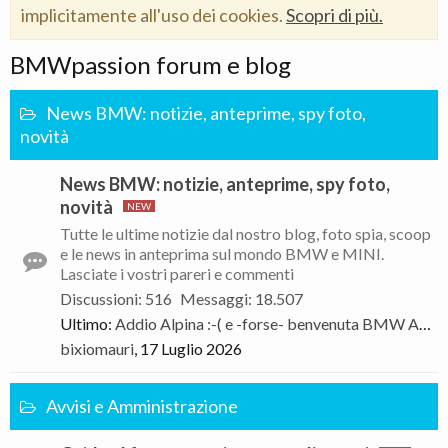
implicitamente all'uso dei cookies.
Scopri di più.
BMWpassion forum e blog
News BMW: notizie, anteprime, spy foto,
novità
News BMW: notizie, anteprime, spy foto,
novità
Tutte le ultime notizie dal nostro blog, foto spia, scoop
e le news in anteprima sul mondo BMW e MINI.
Lasciate i vostri pareri e commenti
Discussioni
:
516
Messaggi
:
18.507
Ultimo:
Addio Alpina :-( e -forse- benvenuta BMW Alpina
bixiomauri
,
17 Luglio 2026
Avvisi e Amministrazione