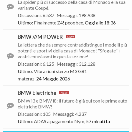
La spider più di successo della casa di Monaco e la sua
variante Coupé.
Discussioni
:
6.537
Messaggi
:
198.938
Ultimo:
Finalmente Z4!
peoobee
,
Oggi alle 18:36
BMW ///M POWER
La lettera che da sempre contraddistingue i modelli più
potenti e sportivi della casa di Monaco! "Sfogate" i
vostri entusiasmi in questa sezione!
Discussioni
:
6.125
Messaggi
:
312.128
Ultimo:
Vibrazioni sterzo M3 G81
materaz
,
24 Maggio 2026
BMW Elettriche
BMW i3 e BMW i8: il futuro è già qui con le prime auto
elettriche BMW!
Discussioni
:
105
Messaggi
:
4.237
Ultimo:
ADAS a pagamento
Nym
,
57 minuti fa