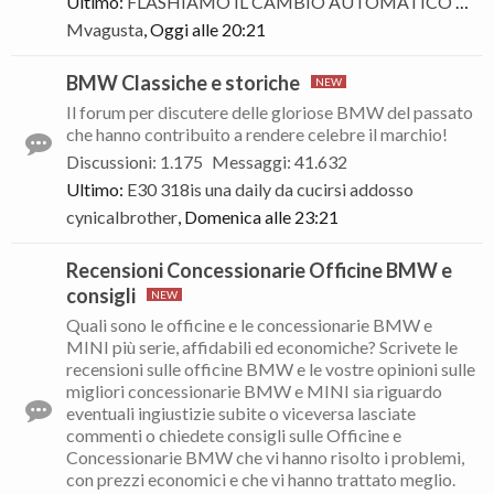
Ultimo:
FLASHIAMO IL CAMBIO AUTOMATICO CON XHP flashtool!
Mvagusta
,
Oggi alle 20:21
BMW Classiche e storiche
Il forum per discutere delle gloriose BMW del passato
che hanno contribuito a rendere celebre il marchio!
Discussioni
:
1.175
Messaggi
:
41.632
Ultimo:
E30 318is una daily da cucirsi addosso
cynicalbrother
,
Domenica alle 23:21
Recensioni Concessionarie Officine BMW e
consigli
Quali sono le officine e le concessionarie BMW e
MINI più serie, affidabili ed economiche? Scrivete le
recensioni sulle officine BMW e le vostre opinioni sulle
migliori concessionarie BMW e MINI sia riguardo
eventuali ingiustizie subite o viceversa lasciate
commenti o chiedete consigli sulle Officine e
Concessionarie BMW che vi hanno risolto i problemi,
con prezzi economici e che vi hanno trattato meglio.