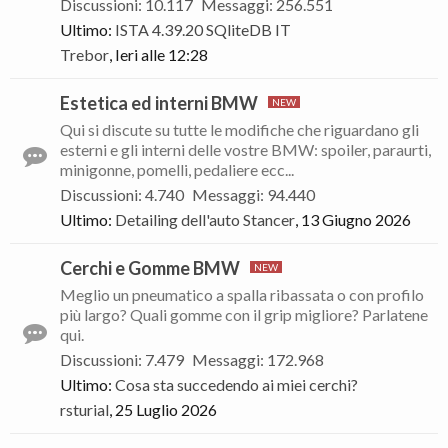
Discussioni
:
10.117
Messaggi
:
256.551
Ultimo:
ISTA 4.39.20 SQliteDB IT
Trebor
,
Ieri alle 12:28
Estetica ed interni BMW
Qui si discute su tutte le modifiche che riguardano gli
esterni e gli interni delle vostre BMW: spoiler, paraurti,
minigonne, pomelli, pedaliere ecc...
Discussioni
:
4.740
Messaggi
:
94.440
Ultimo:
Detailing dell'auto
Stancer
,
13 Giugno 2026
Cerchi e Gomme BMW
Meglio un pneumatico a spalla ribassata o con profilo
più largo? Quali gomme con il grip migliore? Parlatene
qui.
Discussioni
:
7.479
Messaggi
:
172.968
Ultimo:
Cosa sta succedendo ai miei cerchi?
rsturial
,
25 Luglio 2026