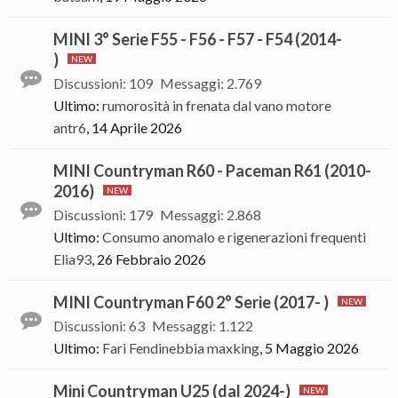
MINI 3° Serie F55 - F56 - F57 - F54 (2014-
)
Discussioni
:
109
Messaggi
:
2.769
Ultimo:
rumorosità in frenata dal vano motore
antr6
,
14 Aprile 2026
MINI Countryman R60 - Paceman R61 (2010-
2016)
Discussioni
:
179
Messaggi
:
2.868
Ultimo:
Consumo anomalo e rigenerazioni frequenti
Elia93
,
26 Febbraio 2026
MINI Countryman F60 2° Serie (2017- )
Discussioni
:
63
Messaggi
:
1.122
Ultimo:
Fari Fendinebbia
maxking
,
5 Maggio 2026
Mini Countryman U25 (dal 2024-)