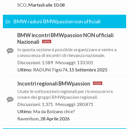
SCO
,
Martedì alle 10:08
BMW raduni BMWpassion non ufficiali
BMW incontri BMWpassion NON ufficiali
Nazionali
In questa sezione è possibile organizzare e venire a
conoscenza di incontri di rilevanza nazionale.
Discussioni
:
1.589
Messaggi
:
133.501
Ultimo:
RADUNI
Figio74
,
15 Settembre 2025
Incontri regionali BMWpassion
Usate le sottosezioni regionali per riconoscervi e
creare dei gruppi BMWpassion regionali.
Discussioni
:
1.371
Messaggi
:
280.871
Ultimo:
Ma da Bolzano chi e?
Ravenilson
,
28 Aprile 2026