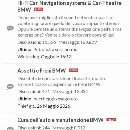
Hi-Fi Car, Navigation systems & Car-Theatre
BMW
Dopo aver migliorato il sound del vostro scarico,
volete migliorare quello del vostro impianto stereo?
Oppure cercate un sistema di navigazione dell'ultima
generazione? Venite a dare o ricevere consigli qui.
Discussioni
:
11.536
Messaggi
:
169.829
Ultimo:
Pubblicità su schermo
Winterdog
,
Oggi alle 16:13
Assetti e Freni BMW
Discutete in questa sezione di assetti, molle e
ammortizzatori, sospensioni e freni BMW
Discussioni
:
471
Messaggi
:
13.354
Ultimo:
beccheggio esagerato
Thief g.t.
,
26 Maggio 2026
Cura dell'auto e manutenzione BMW
Discussioni
:
244
Messaggi
:
8.012