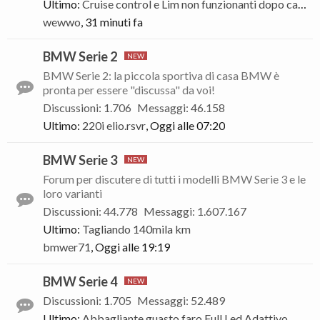
Ultimo:
Cruise control e Lim non funzionanti dopo cambio volante.
wewwo
,
31 minuti fa
BMW Serie 2
BMW Serie 2: la piccola sportiva di casa BMW è
pronta per essere "discussa" da voi!
Discussioni
:
1.706
Messaggi
:
46.158
Ultimo:
220i
elio.rsvr
,
Oggi alle 07:20
BMW Serie 3
Forum per discutere di tutti i modelli BMW Serie 3 e le
loro varianti
Discussioni
:
44.778
Messaggi
:
1.607.167
Ultimo:
Tagliando 140mila km
bmwer71
,
Oggi alle 19:19
BMW Serie 4
Discussioni
:
1.705
Messaggi
:
52.489
Ultimo:
Abbagliante guasto faro Full Led Adattivo