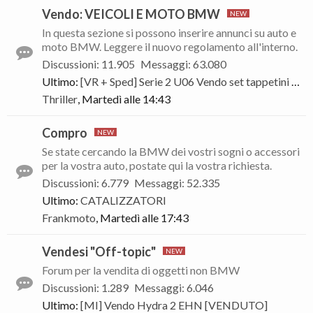
Vendo: VEICOLI E MOTO BMW
In questa sezione si possono inserire annunci su auto e
moto BMW. Leggere il nuovo regolamento all'interno.
Discussioni
:
11.905
Messaggi
:
63.080
Ultimo:
[VR + Sped] Serie 2 U06 Vendo set tappetini originali in tessuto – Nuovi mai usati
Thriller
,
Martedì alle 14:43
Compro
Se state cercando la BMW dei vostri sogni o accessori
per la vostra auto, postate qui la vostra richiesta.
Discussioni
:
6.779
Messaggi
:
52.335
Ultimo:
CATALIZZATORI
Frankmoto
,
Martedì alle 17:43
Vendesi "Off-topic"
Forum per la vendita di oggetti non BMW
Discussioni
:
1.289
Messaggi
:
6.046
Ultimo:
[MI] Vendo Hydra 2 EHN [VENDUTO]