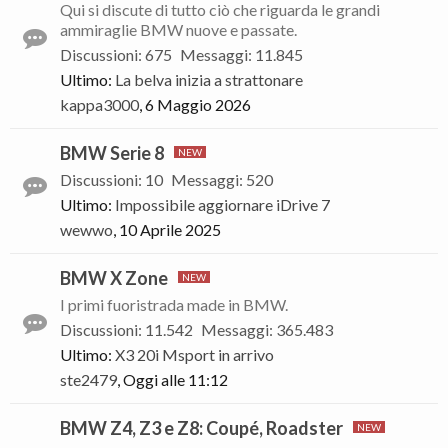
Qui si discute di tutto ciò che riguarda le grandi
ammiraglie BMW nuove e passate.
Discussioni
:
675
Messaggi
:
11.845
Ultimo:
La belva inizia a strattonare
kappa3000
,
6 Maggio 2026
BMW Serie 8
Discussioni
:
10
Messaggi
:
520
Ultimo:
Impossibile aggiornare iDrive 7
wewwo
,
10 Aprile 2025
BMW X Zone
I primi fuoristrada made in BMW.
Discussioni
:
11.542
Messaggi
:
365.483
Ultimo:
X3 20i Msport in arrivo
ste2479
,
Oggi alle 11:12
BMW Z4, Z3 e Z8: Coupé, Roadster