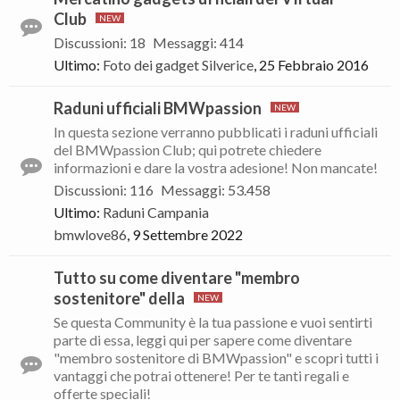
Club
Discussioni
:
18
Messaggi
:
414
Ultimo:
Foto dei gadget
Silverice
,
25 Febbraio 2016
Raduni ufficiali BMWpassion
In questa sezione verranno pubblicati i raduni ufficiali
del BMWpassion Club; qui potrete chiedere
informazioni e dare la vostra adesione! Non mancate!
Discussioni
:
116
Messaggi
:
53.458
Ultimo:
Raduni Campania
bmwlove86
,
9 Settembre 2022
Tutto su come diventare "membro
sostenitore" della
Se questa Community è la tua passione e vuoi sentirti
parte di essa, leggi qui per sapere come diventare
"membro sostenitore di BMWpassion" e scopri tutti i
vantaggi che potrai ottenere! Per te tanti regali e
offerte speciali!