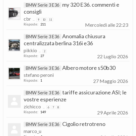
my 320 E36. commenti e
BMW Serie 3 E36
consigli
cbr
...
9
10
11
Mercoledì alle 22:23
Risposte:
211
Anomalia chiusura
BMW Serie 3 E36
centralizzata berlina 316i e36
pikkio
...
2
22 Luglio 2026
Risposte:
27
Albero motore s50b30
BMW Serie 3 E36
stefano peroni
27 Maggio 2026
Risposte:
1
tariffe assicurazione ASI; le
BMW Serie 3 E36
vostre esperienze
zichicco
...
6
7
8
29 Aprile 2026
Risposte:
149
Cigolio retrotreno
BMW Serie 3 E36
marco_u