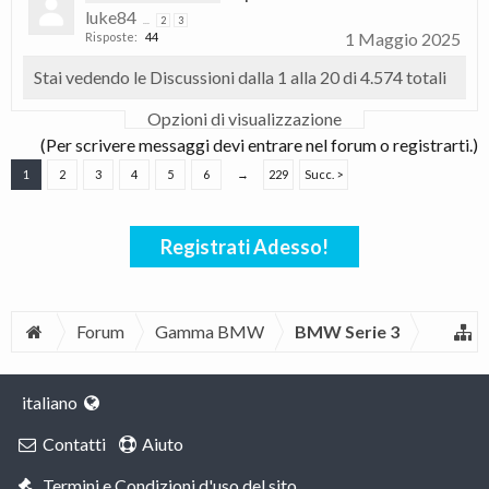
luke84
...
2
3
1 Maggio 2025
Risposte:
44
Stai vedendo le Discussioni dalla 1 alla 20 di 4.574 totali
Opzioni di visualizzazione
(Per scrivere messaggi devi entrare nel forum o registrarti.)
1
2
3
4
5
6
→
229
Succ. >
Registrati Adesso!
Forum
Gamma BMW
BMW Serie 3
italiano
Contatti
Aiuto
Termini e Condizioni d'uso del sito