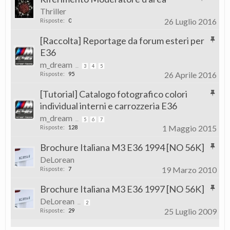
Thriller
26 Luglio 2016
Risposte:
0
[Raccolta] Reportage da forum esteri per
E36
m_dream
...
3
4
5
26 Aprile 2016
Risposte:
95
[Tutorial] Catalogo fotografico colori
individual interni e carrozzeria E36
m_dream
...
5
6
7
1 Maggio 2015
Risposte:
128
Brochure Italiana M3 E36 1994 [NO 56K]
DeLorean
19 Marzo 2010
Risposte:
7
Brochure Italiana M3 E36 1997 [NO 56K]
DeLorean
...
2
25 Luglio 2009
Risposte:
29