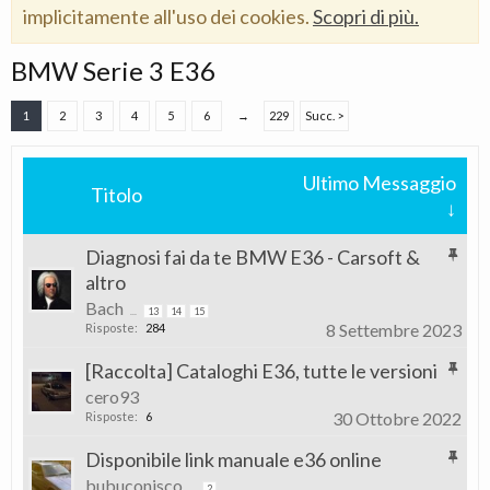
implicitamente all'uso dei cookies.
Scopri di più.
BMW Serie 3 E36
1
2
3
4
5
6
→
229
Succ. >
Ultimo Messaggio
Titolo
↓
Diagnosi fai da te BMW E36 - Carsoft &
altro
Bach
...
13
14
15
8 Settembre 2023
Risposte:
284
[Raccolta] Cataloghi E36, tutte le versioni
cero93
30 Ottobre 2022
Risposte:
6
Disponibile link manuale e36 online
bubuconisco
...
2