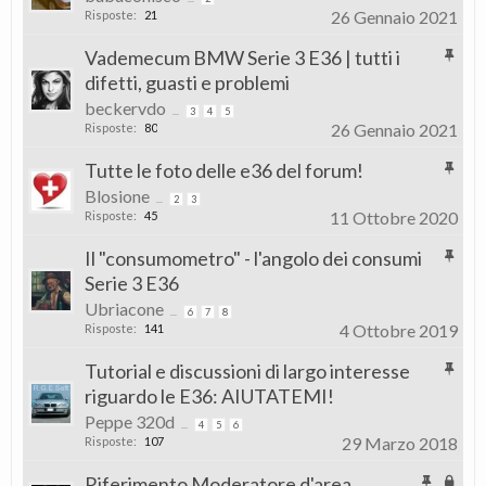
26 Gennaio 2021
Risposte:
21
Vademecum BMW Serie 3 E36 | tutti i
difetti, guasti e problemi
beckervdo
...
3
4
5
26 Gennaio 2021
Risposte:
80
Tutte le foto delle e36 del forum!
Blosione
...
2
3
11 Ottobre 2020
Risposte:
45
Il "consumometro" - l'angolo dei consumi
Serie 3 E36
Ubriacone
...
6
7
8
4 Ottobre 2019
Risposte:
141
Tutorial e discussioni di largo interesse
riguardo le E36: AIUTATEMI!
Peppe 320d
...
4
5
6
29 Marzo 2018
Risposte:
107
Riferimento Moderatore d'area