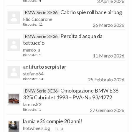
3 Aprile 2026
Risposte:
4
Cabrio spie roll bar e airbag
BMW Serie 3 E36
Elio Ciccarone
26 Marzo 2026
Risposte:
11
Perdita d'acqua da
BMW Serie 3 E36
tettuccio
marco_u
11 Marzo 2026
Risposte:
1
antifurto serpi star
stefano64
25 Febbraio 2026
Risposte:
13
Omologazione BMW E36
BMW Serie 3 E36
325i Cabriolet 1993 – PVA-No 93/4272
lamins83
27 Gennaio 2026
Risposte:
1
la mia e36 compie 20 anni!
hotwheels.bg
...
2
3