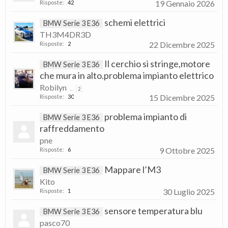
19 Gennaio 2026
Risposte:
42
schemi elettrici
BMW Serie 3 E36
TH3M4DR3D
22 Dicembre 2025
Risposte:
2
Il cerchio si stringe,motore
BMW Serie 3 E36
che mura in alto.problema impianto elettrico
Robilyn
...
2
15 Dicembre 2025
Risposte:
30
problema impianto di
BMW Serie 3 E36
raffreddamento
pne
9 Ottobre 2025
Risposte:
6
Mappare l’M3
BMW Serie 3 E36
Kito
30 Luglio 2025
Risposte:
1
sensore temperatura blu
BMW Serie 3 E36
pasco70