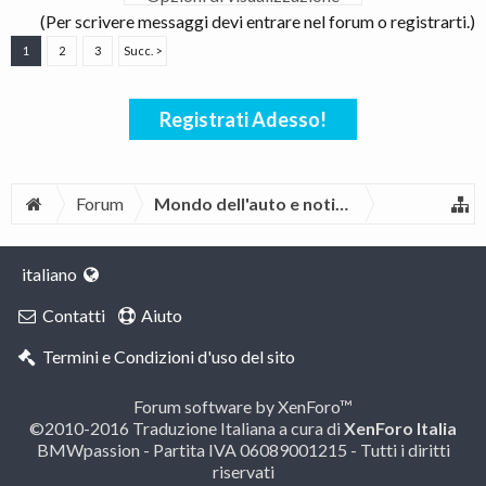
(Per scrivere messaggi devi entrare nel forum o registrarti.)
1
2
3
Succ. >
Registrati Adesso!
Forum
Mondo dell'auto e notizie BMW
italiano
Contatti
Aiuto
Termini e Condizioni d'uso del sito
Forum software by XenForo™
©2010-2016 Traduzione Italiana a cura di
XenForo Italia
BMWpassion - Partita IVA 06089001215 - Tutti i diritti
riservati