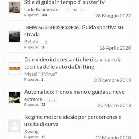
Stile di guida in tempo di austerity
Ludo Baumeister
...
13
14
15
26 Maggio 2022
Risposte:
284
Guida sportiva su
BMW Serie 4 F32/F33/F36
strada
Bejido
...
2
16 Aprile 2020
Risposte:
30
Due video interessanti che riguardano la
tecnica delle auto da Drifting.
Massi "il Virus"
3 Dicembre 2019
Risposte:
1
Automatico: freno a mano e guida su neve
extreme
...
2
3
20 Marzo 2019
Risposte:
52
Regime motore ideale per percorrenza e
uscita di curva
Xwang
12 Maggio 2018
Risposte:
12