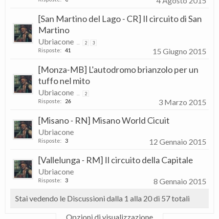
4 Agosto 2015
[San Martino del Lago - CR] Il circuito di San
Martino
Ubriacone
...
2
3
15 Giugno 2015
Risposte:
41
[Monza-MB] L'autodromo brianzolo per un
tuffo nel mito
Ubriacone
...
2
3 Marzo 2015
Risposte:
26
[Misano - RN] Misano World Cicuit
Ubriacone
12 Gennaio 2015
Risposte:
3
[Vallelunga - RM] Il circuito della Capitale
Ubriacone
8 Gennaio 2015
Risposte:
3
Stai vedendo le Discussioni dalla 1 alla 20 di 57 totali
Opzioni di visualizzazione