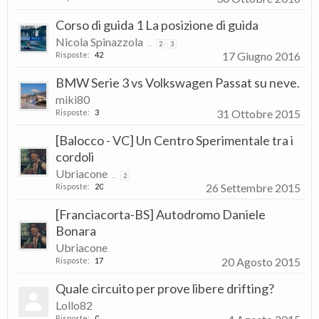
Corso di guida 1 La posizione di guida
Nicola Spinazzola
...
2
3
17 Giugno 2016
Risposte:
42
BMW Serie 3 vs Volkswagen Passat su neve.
miki80
31 Ottobre 2015
Risposte:
3
[Balocco - VC] Un Centro Sperimentale tra i
cordoli
Ubriacone
...
2
26 Settembre 2015
Risposte:
20
[Franciacorta-BS] Autodromo Daniele
Bonara
Ubriacone
20 Agosto 2015
Risposte:
17
Quale circuito per prove libere drifting?
Lollo82
Risposte:
0