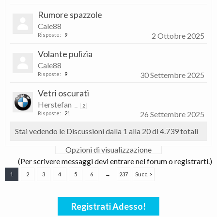
Rumore spazzole
Cale88
2 Ottobre 2025
Risposte:
9
Volante pulizia
Cale88
30 Settembre 2025
Risposte:
9
Vetri oscurati
Herstefan
...
2
26 Settembre 2025
Risposte:
21
Stai vedendo le Discussioni dalla 1 alla 20 di 4.739 totali
Opzioni di visualizzazione
(Per scrivere messaggi devi entrare nel forum o registrarti.)
1
2
3
4
5
6
→
237
Succ. >
Registrati Adesso!