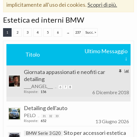
implicitamente all'uso dei cookies.
Scopri di più.
Estetica ed interni BMW
1
2
3
4
5
6
→
237
Succ. >
Ultimo Messaggio
Titolo
↓
Giornata appassionati e neofiti car
detailing
____ANGEL___
...
6
7
8
6 Dicembre 2018
Risposte:
156
Detailing dell'auto
PELO
...
31
32
33
13 Giugno 2026
Risposte:
652
Sito per accessori estetica
BMW Serie 3 G20