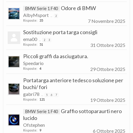
Odore di BMW
BMW Serie 1 F40
AlbyMsport
...
2
7 Novembre 2025
Risposte:
35
Sostituzione porta targa consigli
ema00
...
2
3
31 Ottobre 2025
Risposte:
51
Piccoli graffi da asciugatura.
Speedario
29 Ottobre 2025
Risposte:
4
Portatarga anteriore tedesco soluzione per
buchi/ fori
gabri78
...
5
6
7
19 Ottobre 2025
Risposte:
121
Graffio sottoparaurti nero
BMW Serie 1 F40
lucido
Ofstephen
6 Ottobre 2025
Risposte:
9