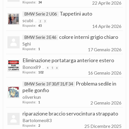
22 Aprile 2026
Risposte:
34
Tappetini auto
BMW Serie 2 U06
scubi
...
2
3
14 Aprile 2026
Risposte:
45
colore interni grigio chiaro
BMW Serie 3 E46
Sghi
17 Gennaio 2026
Risposte:
1
Eliminazione portatarga anteriore estero
Bonox89
...
4
5
6
16 Gennaio 2026
Risposte:
102
Problema sedile in
BMW Serie 3 F30/F31/F34
pelle gonfio
oliverkun
2 Gennaio 2026
Risposte:
1
riparazione braccio servocintura strappato
Bartolomeo83
25 Dicembre 2025
Risposte:
2