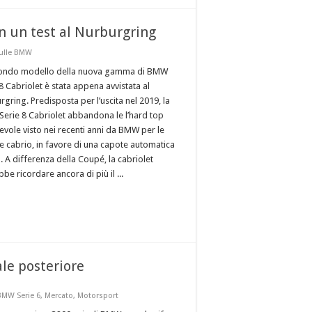
n un test al Nurburgring
sulle BMW
condo modello della nuova gamma di BMW
8 Cabriolet è stata appena avvistata al
gring. Predisposta per l’uscita nel 2019, la
erie 8 Cabriolet abbandona le l’hard top
evole visto nei recenti anni da BMW per le
re cabrio, in favore di una capote automatica
a. A differenza della Coupé, la cabriolet
be ricordare ancora di più il ...
ale posteriore
BMW Serie 6
,
Mercato
,
Motorsport