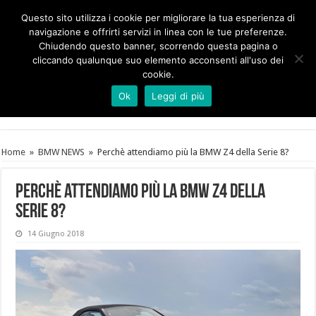
Questo sito utilizza i cookie per migliorare la tua esperienza di
navigazione e offrirti servizi in linea con le tue preferenze.
Chiudendo questo banner, scorrendo questa pagina o
cliccando qualunque suo elemento acconsenti all'uso dei
cookie.
Ok
Leggi di più
Home
»
BMW NEWS
»
Perchè attendiamo più la BMW Z4 della Serie 8?
Perchè attendiamo più la BMW Z4 della
Serie 8?
14 Giugno 2018