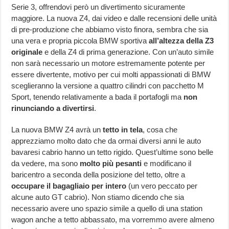
Serie 3, offrendovi però un divertimento sicuramente
maggiore. La nuova Z4, dai video e dalle recensioni delle unità
di pre-produzione che abbiamo visto finora, sembra che sia
una vera e propria piccola BMW sportiva
all’altezza della Z3
originale
e della Z4 di prima generazione. Con un’auto simile
non sarà necessario un motore estremamente potente per
essere divertente, motivo per cui molti appassionati di BMW
sceglieranno la versione a quattro cilindri con pacchetto M
Sport, tenendo relativamente a bada il portafogli ma
non
rinunciando a divertirsi
.
La nuova BMW Z4 avrà un
tetto in tela
, cosa che
apprezziamo molto dato che da ormai diversi anni le auto
bavaresi cabrio hanno un tetto rigido. Quest’ultime sono belle
da vedere, ma sono
molto più pesanti
e modificano il
baricentro a seconda della posizione del tetto, oltre a
occupare il bagagliaio per intero
(un vero peccato per
alcune auto GT cabrio). Non stiamo dicendo che sia
necessario avere uno spazio simile a quello di una station
wagon anche a tetto abbassato, ma vorremmo avere almeno