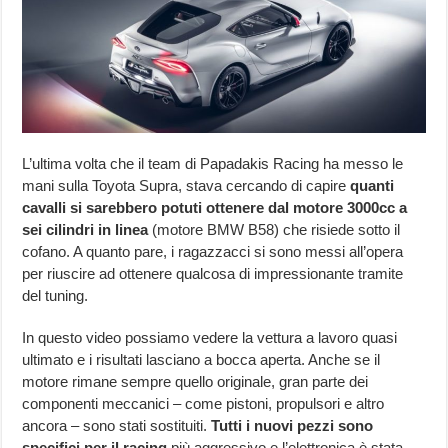
L’ultima volta che il team di Papadakis Racing ha messo le
mani sulla Toyota Supra, stava cercando di capire
quanti
cavalli si sarebbero potuti ottenere dal motore 3000cc a
sei cilindri in linea
(motore BMW B58) che risiede sotto il
cofano. A quanto pare, i ragazzacci si sono messi all’opera
per riuscire ad ottenere qualcosa di impressionante tramite
del tuning.
In questo video possiamo vedere la vettura a lavoro quasi
ultimato e i risultati lasciano a bocca aperta. Anche se il
motore rimane sempre quello originale, gran parte dei
componenti meccanici – come pistoni, propulsori e altro
ancora – sono stati sostituiti.
Tutti i nuovi pezzi sono
specifici per il racing
più aggressivo e l’elettronica è stata