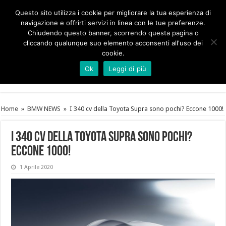
Questo sito utilizza i cookie per migliorare la tua esperienza di
navigazione e offrirti servizi in linea con le tue preferenze.
Chiudendo questo banner, scorrendo questa pagina o
cliccando qualunque suo elemento acconsenti all'uso dei
cookie.
Ok
Leggi di più
Home
»
BMW NEWS
»
I 340 cv della Toyota Supra sono pochi? Eccone 1000!
I 340 cv della Toyota Supra sono pochi?
Eccone 1000!
1 Aprile 2020