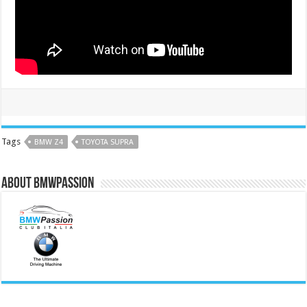
Tags
BMW Z4
TOYOTA SUPRA
About BMWPassion