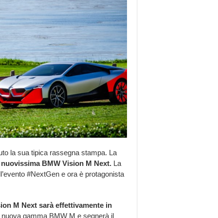
to la sua tipica rassegna stampa. La
a nuovissima BMW Vision M Next.
La
 all’evento #NextGen e ora è protagonista
sion M Next sarà effettivamente in
una nuova gamma BMW M e segnerà il