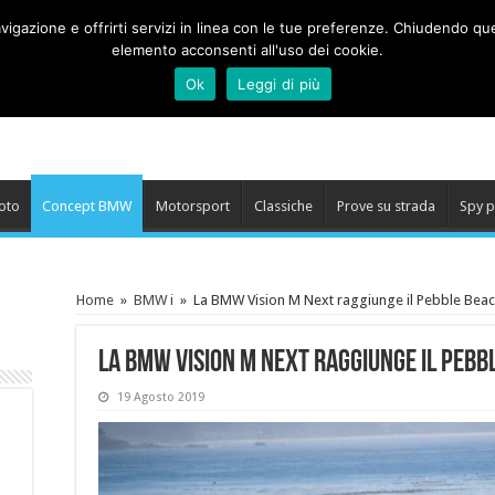
 navigazione e offrirti servizi in linea con le tue preferenze. Chiudend
elemento acconsenti all'uso dei cookie.
Ok
Leggi di più
oto
Concept BMW
Motorsport
Classiche
Prove su strada
Spy 
Home
»
BMW i
»
La BMW Vision M Next raggiunge il Pebble Bea
La BMW Vision M Next raggiunge il Pebb
19 Agosto 2019