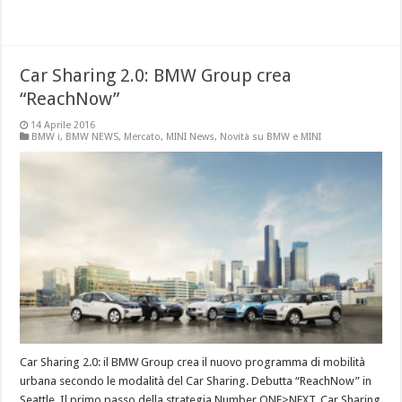
Car Sharing 2.0: BMW Group crea
“ReachNow”
14 Aprile 2016
BMW i
,
BMW NEWS
,
Mercato
,
MINI News
,
Novità su BMW e MINI
Car Sharing 2.0: il BMW Group crea il nuovo programma di mobilità
urbana secondo le modalità del Car Sharing. Debutta “ReachNow” in
Seattle. Il primo passo della strategia Number ONE>NEXT. Car Sharing