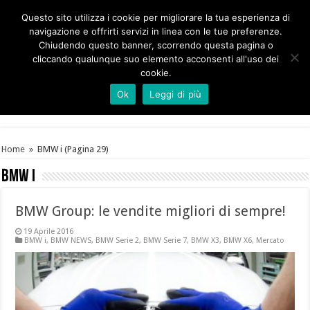
Questo sito utilizza i cookie per migliorare la tua esperienza di
navigazione e offrirti servizi in linea con le tue preferenze.
Chiudendo questo banner, scorrendo questa pagina o
cliccando qualunque suo elemento acconsenti all'uso dei
cookie.
Ok
Leggi di più
Home
»
BMW i
(Pagina 29)
BMW i
BMW Group: le vendite migliori di sempre!
19 Aprile 2016
BMW i
,
BMW NEWS
,
BMW Serie 2
,
BMW Serie 7
,
BMW X3
,
BMW X6
,
Mercato