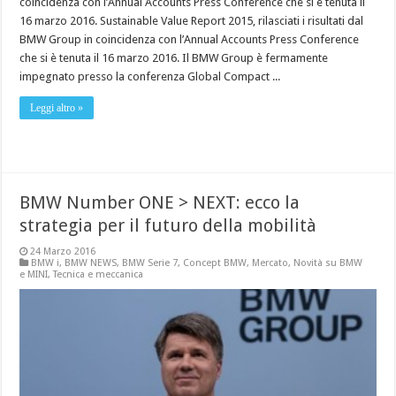
coincidenza con l’Annual Accounts Press Conference che si è tenuta il
16 marzo 2016. Sustainable Value Report 2015, rilasciati i risultati dal
BMW Group in coincidenza con l’Annual Accounts Press Conference
che si è tenuta il 16 marzo 2016. Il BMW Group è fermamente
impegnato presso la conferenza Global Compact ...
Leggi altro »
BMW Number ONE > NEXT: ecco la
strategia per il futuro della mobilità
24 Marzo 2016
BMW i
,
BMW NEWS
,
BMW Serie 7
,
Concept BMW
,
Mercato
,
Novità su BMW
e MINI
,
Tecnica e meccanica