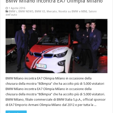
BMW Milano incontra EA7 Olimpia Milano
1 Aprile 2016
BMW i
,
BMW NEWS
,
BMW X3
,
Mercato
,
Novità su BMW e MINI
,
Saloni
dell'auto
BMW Milano incontra EA7 Olimpia Milano in occasione della
chiusura della mostra “80limpia” che ha accolto più di 5.000 visitatori
BMW Milano incontra EA7 Olimpia Milano in occasione della
chiusura della mostra “80limpia” che ha accolto più di 5.000 visitatori.
BMW Milano, filiale commerciale di BMW Italia S.p.A., official sponsor
di EA7 Emporio Armani Olimpia Milano dal 2012 e per tutta la ...