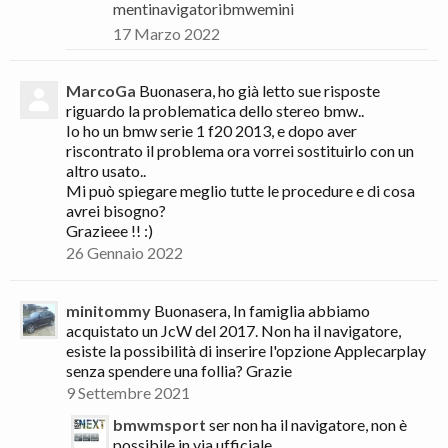
mentinavigatoribmwemini
17 Marzo 2022
MarcoGa
Buonasera, ho già letto sue risposte
riguardo la problematica dello stereo bmw..
Io ho un bmw serie 1 f20 2013, e dopo aver
riscontrato il problema ora vorrei sostituirlo con un
altro usato..
Mi può spiegare meglio tutte le procedure e di cosa
avrei bisogno?
Grazieee !! :)
26 Gennaio 2022
minitommy
Buonasera, In famiglia abbiamo
acquistato un JcW del 2017. Non ha il navigatore,
esiste la possibilità di inserire l'opzione Applecarplay
senza spendere una follia? Grazie
9 Settembre 2021
bmwmsport
ser non ha il navigatore, non è
possibile in via ufficiale.