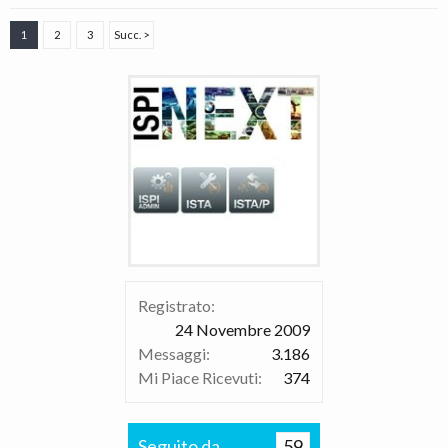
1
2
3
Succ. >
Registrato:
24 Novembre 2009
Messaggi:
3.186
Mi Piace Ricevuti:
374
Seguito da
59