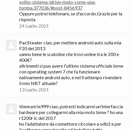
solito-sistema-idrive-muto-come-una-
tomba.377036/#post-8456937
Oppure potrei telefonare, se d'accordo.Grazie per la
risposta
24 Luglio 2021
PacStealer
ciao, per mettere android auto sulla mia
F20 del 2013
vanno bene le scatoline che trovi online tra le 200 e
400€?
altrimenti si puo avere l'ultimo sistema ufficiale bmw
con operating system 7 che fa funzionare
nativamente android auto, e nel frattempo rivendere
il mio NBT attuale?
13 Luglio 2021
thematrix999
ciao, potresti indicarmi un'interfaccia
hardware per collegarmi alla mia moto bmw ? ho una
r1200r lc del 2017
ho l'adattatore da connettore circolare a odb2 e per
il software sono riuscito ad installare tutto.