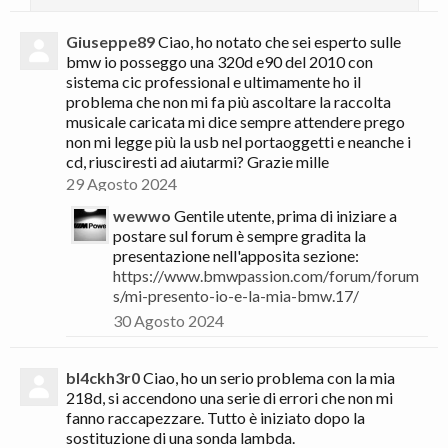
Giuseppe89
Ciao, ho notato che sei esperto sulle
bmw io posseggo una 320d e90 del 2010 con
sistema cic professional e ultimamente ho il
problema che non mi fa più ascoltare la raccolta
musicale caricata mi dice sempre attendere prego
non mi legge più la usb nel portaoggetti e neanche i
cd, riusciresti ad aiutarmi? Grazie mille
29 Agosto 2024
wewwo
Gentile utente, prima di iniziare a
postare sul forum è sempre gradita la
presentazione nell'apposita sezione:
https://www.bmwpassion.com/forum/forum
s/mi-presento-io-e-la-mia-bmw.17/
30 Agosto 2024
bl4ckh3r0
Ciao, ho un serio problema con la mia
218d, si accendono una serie di errori che non mi
fanno raccapezzare. Tutto è iniziato dopo la
sostituzione di una sonda lambda.