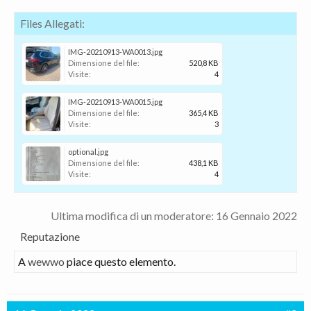
Files Allegati:
IMG-20210913-WA0013.jpg
Dimensione del file:
520,8 KB
Visite:
4
IMG-20210913-WA0015.jpg
Dimensione del file:
365,4 KB
Visite:
3
optional.jpg
Dimensione del file:
438,1 KB
Visite:
4
Ultima modifica di un moderatore:
16 Gennaio 2022
Reputazione
A
wewwo
piace questo elemento.