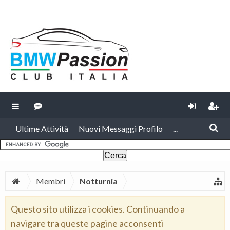
Ultime Attività
Nuovi Messaggi Profilo
...
Membri
Notturnia
Questo sito utilizza i cookies. Continuando a
navigare tra queste pagine acconsenti