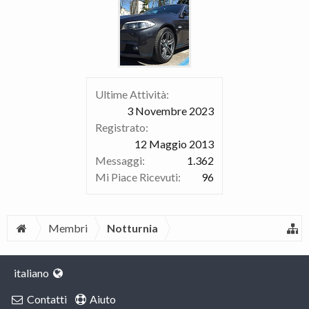
Ultime Attività:
3 Novembre 2023
Registrato:
12 Maggio 2013
Messaggi:
1.362
Mi Piace Ricevuti:
96
Membri
Notturnia
italiano
Contatti
Aiuto