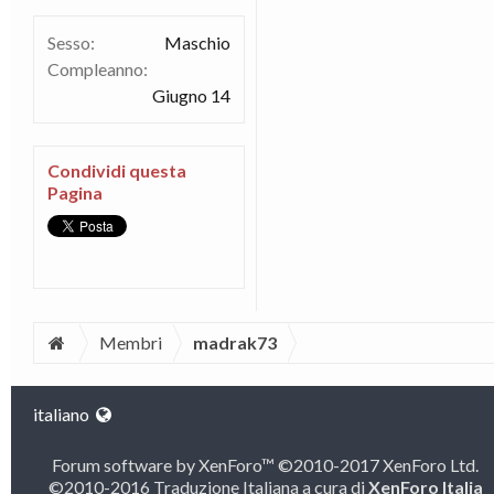
Sesso:
Maschio
Compleanno:
Giugno 14
Condividi questa
Pagina
Membri
madrak73
italiano
Forum software by XenForo™
©2010-2017 XenForo Ltd.
©2010-2016 Traduzione Italiana a cura di
XenForo Italia