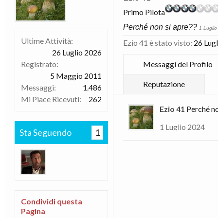
Primo Pilota
Perché non si apre??
1 Lugli
Ultime Attività:
Ezio 41 è stato visto:
26 Lug
26 Luglio 2026
Registrato:
Messaggi del Profilo
5 Maggio 2011
Reputazione
Messaggi:
1.486
Mi Piace Ricevuti:
262
Ezio 41
Perché no
1 Luglio 2024
Sta Seguendo
1
Condividi questa
Pagina