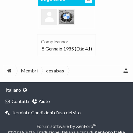
Compleanno:
5 Gennaio 1985
(Età: 41)
Membri
cesabas
italiano
Contatti
Aiuto
Termini e Condizioni d'uso del sito
Forum software by XenForo™
©2010-2016 Traduzione Italiana a cura di
XenForo Italia