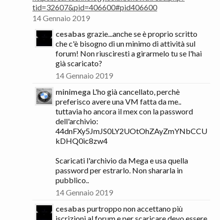
tid=32607&pid=406600#pid406600
14 Gennaio 2019
cesabas
grazie...anche se è proprio scritto
che c'è bisogno di un minimo di attività sul
forum! Non riusciresti a girarmelo tu se l'hai
già scaricato?
14 Gennaio 2019
minimega
L'ho già cancellato, perchè
preferisco avere una VM fatta da me..
tuttavia ho ancora il mex con la password
dell'archivio:
44dnFXy5JmJS0LY2UOtOhZAyZmYNbCCU
kDHQ0ic8zw4
Scaricati l'archivio da Mega e usa quella
password per estrarlo. Non shararla in
pubblico..
14 Gennaio 2019
cesabas
purtroppo non accettano più
iscrizioni al forum e per scaricare devo essere