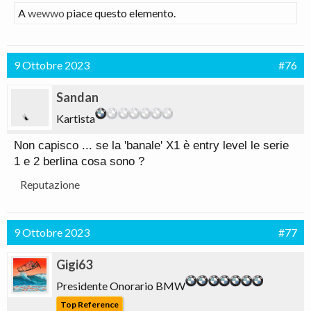
A
wewwo
piace questo elemento.
9 Ottobre 2023
#76
Sandan
Kartista
Non capisco ... se la 'banale' X1 è entry level le serie
1 e 2 berlina cosa sono ?
Reputazione
9 Ottobre 2023
#77
Gigi63
Presidente Onorario BMW
Top Reference