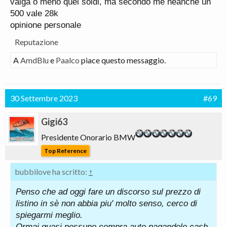
valga o meno quei soldi, ma secondo me neanche un
500 vale 28k
opinione personale
Reputazione
A
AmdBlu
e
Paalco
piace questo messaggio.
30 Settembre 2023
#69
Gigi63
Presidente Onorario BMW
Top Reference
bubbilove ha scritto:
↑
Penso che ad oggi fare un discorso sul prezzo di
listino in sè non abbia piu' molto senso, cerco di
spiegarmi meglio.
Ormai quasi nessuno compra auto pagandole cash,