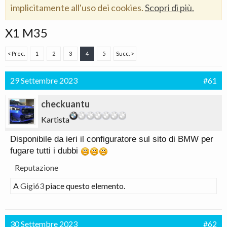
implicitamente all'uso dei cookies.
Scopri di più.
X1 M35
< Prec.
1
2
3
4
5
Succ. >
29 Settembre 2023
#61
checkuantu
Kartista
Disponibile da ieri il configuratore sul sito di BMW per
fugare tutti i dubbi
Reputazione
A
Gigi63
piace questo elemento.
30 Settembre 2023
#62