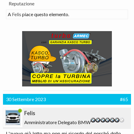
Reputazione
A
Felis
piace questo elemento.
30 Settembre 2023
#65
Felis
Amministratore Delegato BMW
L'avevo già letto ma non mi ricordo del perché delle