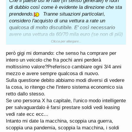
Che il paese usi le rate (in senso generale) è fuori
di dubbio così come è evidente la direzione che sta
prendendo.
Tranne situazioni particolari,
considero l'acquisto di una vettura a rate un
qualcosa di molto discutibile. E' così necessario
avere una vettura da 60/70 mila euro (se non di più)
se non si hanno le giuste e proporzionate coperture
Clicca per allargare...
finanziarie? Dovremmo iniziare a mettere un tantino
però gigi mi domando: che senso ha comprare per
i piedi per terra. Parere personale ovviamente
intero un veicolo che fra pochi anni perderà
Ps. Aggiungo: 75 mila euro per una semplice
moltissimo valore?Preferisco cambiare ogni 3/4 anni
vettura di ingresso nel mondo Bmw è un furto
mezzo e avere sempre qualcosa di nuovo.
legalizzato secondo me
Sulla questione debito abbiamo modi diversi di vedere
Ps. 2 Me ne guardo bene dal comprare una banale
la cosa, io ritengo che l'intero sistema economico sia
macchina a rate così come qualsivoglia altro bene
retto dallo stesso.
di consumo
Se uno persona X ha capitale, l'unico modo intelligente
Ps.3 Gli interessi non convengono mai a chi apre
per salvaguardalo è farsi prestare soldi vedi leasing
un finanziamento ma a chi finanza ma il loro
vedi rate ecc ecc...
(istituto di credito) gioco è fare credere ci sia
Intanto mi date la macchina, scoppia una guerra,
convenienza e devo dire che funziona molto bene
scoppia una pandemia, scoppia la macchina, i soldi
da quello che vedo in giro