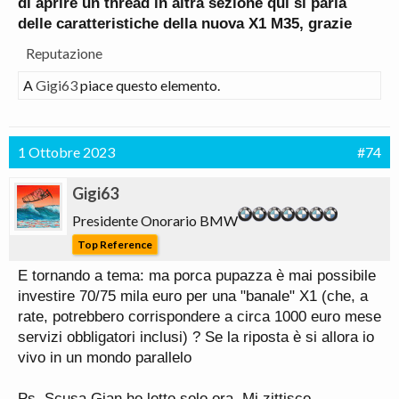
di aprire un thread in altra sezione qui si parla
delle caratteristiche della nuova X1 M35, grazie
Reputazione
A
Gigi63
piace questo elemento.
1 Ottobre 2023
#74
Gigi63
Presidente Onorario BMW
Top Reference
E tornando a tema: ma porca pupazza è mai possibile
investire 70/75 mila euro per una "banale" X1 (che, a
rate, potrebbero corrispondere a circa 1000 euro mese
servizi obbligatori inclusi) ? Se la riposta è si allora io
vivo in un mondo parallelo
Ps. Scusa Gian ho letto solo ora. Mi zittisco