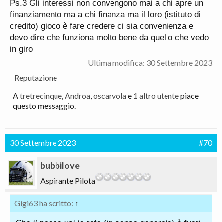
Ps.3 Gli interessi non convengono mai a chi apre un
finanziamento ma a chi finanza ma il loro (istituto di
credito) gioco è fare credere ci sia convenienza e
devo dire che funziona molto bene da quello che vedo
in giro
Ultima modifica:
30 Settembre 2023
Reputazione
A
tretrecinque
,
Androa
,
oscarvola
e
1 altro utente
piace
questo messaggio.
30 Settembre 2023
#70
bubbilove
Aspirante Pilota
Gigi63 ha scritto:
↑