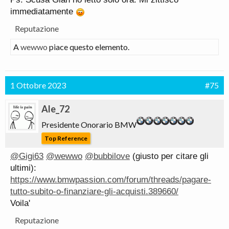
immediatamente
Reputazione
A
wewwo
piace questo elemento.
1 Ottobre 2023
#75
Ale_72
Presidente Onorario BMW
Top Reference
@Gigi63
@wewwo
@bubbilove
(giusto per citare gli
ultimi):
https://www.bmwpassion.com/forum/threads/pagare-
tutto-subito-o-finanziare-gli-acquisti.389660/
Voila'
Reputazione