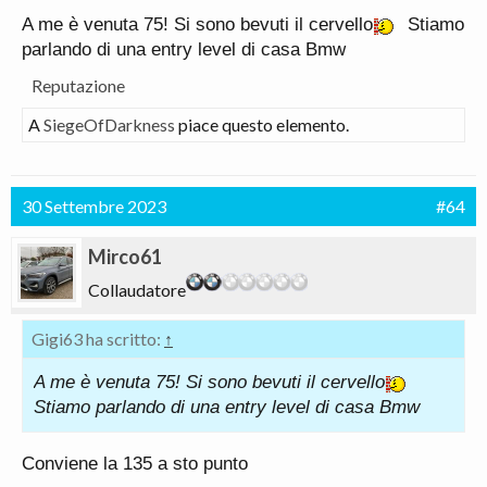
meno ma soprattutto spendere tale cifra per un
A me è venuta 75! Si sono bevuti il cervello
Stiamo
mezzo con consumi da portaerei per avere 400 n di
parlando di una entry level di casa Bmw
coppia perché il cambio di più nn sopporta.ma
soprattutto quei 12 mila euro in più di listino rispetto
Reputazione
alla 23 i da cosa sono giustificati se cambia solo il
A
SiegeOfDarkness
piace questo elemento.
motore che da esattamente le stesse prestazioni
del 23D?
30 Settembre 2023
#64
Mirco61
Collaudatore
Gigi63 ha scritto:
↑
A me è venuta 75! Si sono bevuti il cervello
Stiamo parlando di una entry level di casa Bmw
Conviene la 135 a sto punto