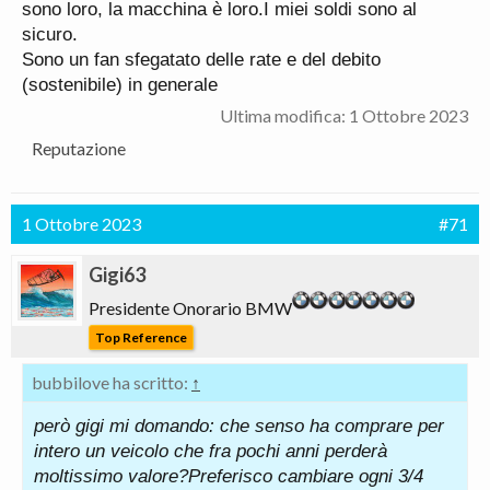
sono loro, la macchina è loro.I miei soldi sono al
sicuro.
Sono un fan sfegatato delle rate e del debito
(sostenibile) in generale
Ultima modifica:
1 Ottobre 2023
Reputazione
1 Ottobre 2023
#71
Gigi63
Presidente Onorario BMW
Top Reference
bubbilove ha scritto:
↑
però gigi mi domando: che senso ha comprare per
intero un veicolo che fra pochi anni perderà
moltissimo valore?Preferisco cambiare ogni 3/4