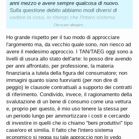
anni mezzo e avere sempre qualcosa di nuovo.
Sulla questione debito abbiamo modi diversi di
vedere la cosa, io ritengo che l'intero sistema
economico sia retto dallo stesso.
Clicca per allargare...
Se uno persona X ha capitale, l'unico modo
Ho grande rispetto per il tuo modo di approcciare
intelligente per salvaguardalo è farsi prestare soldi
l'argomento ma, da vecchio quale sono, non riesco ad
vedi leasing vedi rate ecc ecc...
avere il medesimo approccio. I TAN/TAEG oggi sono a
Intanto mi date la macchina, scoppia una guerra,
livelli di usura allo stato dell'arte: lo posso dire avendo
scoppia una pandemia, scoppia la macchina, i soldi
per anni affrontato, per professione, la materia
sono loro, la macchina è loro.I miei soldi sono al
finanziaria a tutela della figura del consumatore; non
sicuro.
immagini quanto siano fuorvianti (per non dire di
Sono un fan sfegatato delle rate e del debito
peggio) le clausole contrattuali a supporto dei contratti
(sostenibile) in generale
di riferimento. Condivido, invece, il ragionamento della
svalutazione di un bene di consumo come una vettura
e, proprio per questo, è mio uso tenere la stessa per
un periodo lungo per ammortizzare i costi e cercando
di investire in quelli che io chiamo "beni produttivi" tipo
case/oro et similia. Il fatto che l'intero sistema
economico si regga su tale approccio non lo vedo