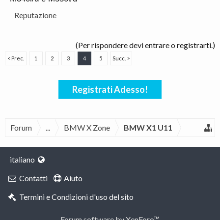
Reputazione
(Per rispondere devi entrare o registrarti.)
< Prec.
1
2
3
4
5
Succ. >
Registrati Adesso!
Forum
...
BMW X Zone
BMW X1 U11
italiano
Contatti
Aiuto
Termini e Condizioni d'uso del sito
Forum software by XenForo™