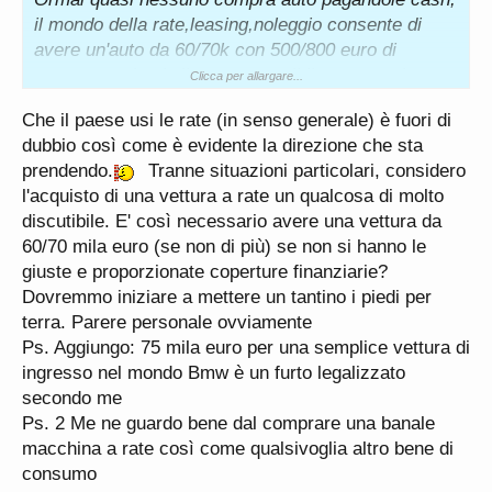
il mondo della rate,leasing,noleggio consente di
avere un'auto da 60/70k con 500/800 euro di
canone rendendo il tutto sostenibile, personalmente
Clicca per allargare...
con 5k all'anno ho una macchina da 59k, lasciando
Che il paese usi le rate (in senso generale) è fuori di
dentro un renegade.
dubbio così come è evidente la direzione che sta
Credo che oggi sia più sensato vedere quanto
prendendo.
Tranne situazioni particolari, considero
siano convenienti o meno gli interessi applicati
l'acquisto di una vettura a rate un qualcosa di molto
dalle case.
discutibile. E' così necessario avere una vettura da
Discorso a parte è capire se il mezzo in questione
60/70 mila euro (se non di più) se non si hanno le
valga o meno quei soldi, ma secondo me neanche
giuste e proporzionate coperture finanziarie?
un 500 vale 28k
Dovremmo iniziare a mettere un tantino i piedi per
opinione personale
terra. Parere personale ovviamente
Ps. Aggiungo: 75 mila euro per una semplice vettura di
ingresso nel mondo Bmw è un furto legalizzato
secondo me
Ps. 2 Me ne guardo bene dal comprare una banale
macchina a rate così come qualsivoglia altro bene di
consumo