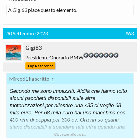
A
Gigi63
piace questo elemento.
30 Settembre 2023
#63
Gigi63
Presidente Onorario BMW
Top Reference
Mirco61 ha scritto:
↑
Secondo me sono impazziti. Aldilà che hanno tolto
alcuni pacchetti disponibili sulle altre
motorizzazioni,per allestire una x35 ci voglio 68
mila euro. Per 68 mila euro hai una macchina con
400 n/m di coppia per 300 cv. Ora nn so quanti
siano disponibili a spendere tale cifra quando una
mini countryman jcw può fare molto di più a molto
Clicca per allargare...