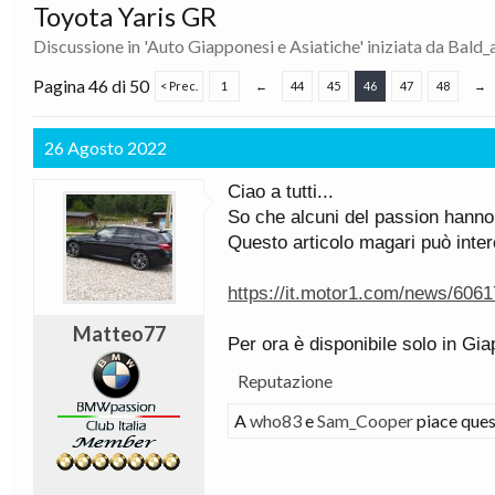
Toyota Yaris GR
Discussione in '
Auto Giapponesi e Asiatiche
' iniziata da
Bald_
Pagina 46 di 50
< Prec.
1
←
44
45
46
47
48
→
26 Agosto 2022
Ciao a tutti...
So che alcuni del passion hanno
Questo articolo magari può intere
https://it.motor1.com/news/6061
Matteo77
Per ora è disponibile solo in Gi
Reputazione
A
who83
e
Sam_Cooper
piace ques