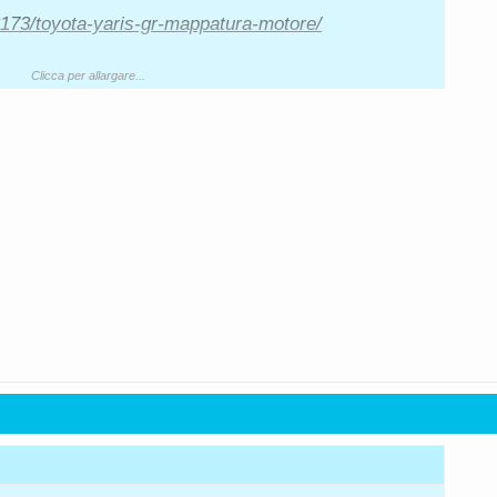
6173/toyota-yaris-gr-mappatura-motore/
iappone..però...magari lo rendono disponibile anche
Clicca per allargare...