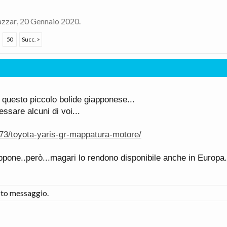
azzar
,
20 Gennaio 2020
.
50
Succ. >
 questo piccolo bolide giapponese...
ssare alcuni di voi...
73/toyota-yaris-gr-mappatura-motore/
appone..però...magari lo rendono disponibile anche in Europa.
to messaggio.