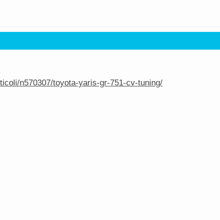
rticoli/n570307/toyota-yaris-gr-751-cv-tuning/