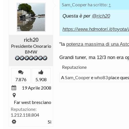
Sam_Cooper ha scritto:
↑
Questa è per
@rich20
https://www.hdmotori.it/toyota/
rich20
"la
potenza massima di una Ast
Presidente Onorario
BMW
Grandi tuner, ma 12/3 non era o
Reputazione
A
Sam_Cooper
e
who83
piace ques
7.876
5.908
19 Aprile 2008
Far west bresciano
Reputazione:
1.212.118.804
Sì