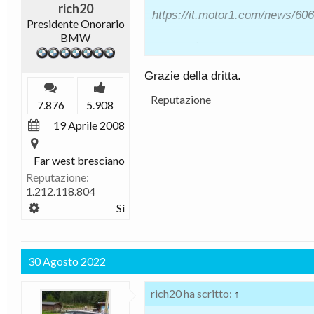
rich20
https://it.motor1.com/news/60
Presidente Onorario
BMW
Per ora è disponibile solo in G
in Europa.
Grazie della dritta.
Reputazione
7.876
5.908
19 Aprile 2008
Far west bresciano
Reputazione:
1.212.118.804
Sì
30 Agosto 2022
rich20 ha scritto:
↑