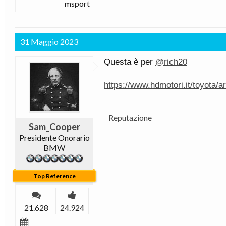
msport
31 Maggio 2023
Questa è per
@rich20
https://www.hdmotori.it/toyota/a
Reputazione
Sam_Cooper
Presidente Onorario
BMW
Top Reference
21.628
24.924