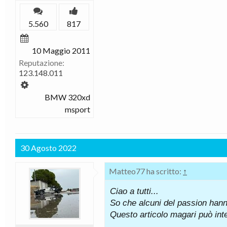
5.560
817
10 Maggio 2011
Reputazione:
123.148.011
BMW 320xd
msport
30 Agosto 2022
Matteo77 ha scritto:
↑
Ciao a tutti...
So che alcuni del passion hann
Questo articolo magari può inte