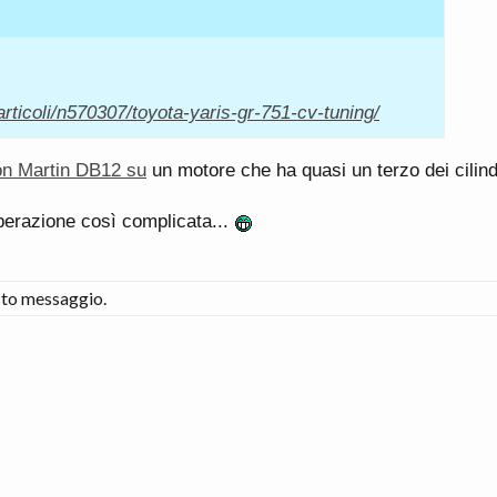
articoli/n570307/toyota-yaris-gr-751-cv-tuning/
on Martin DB12 su
un motore che ha quasi un terzo dei cilind
perazione così complicata...
to messaggio.