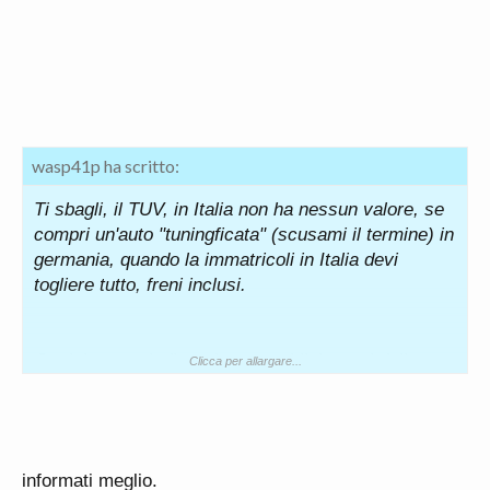
wasp41p ha scritto:
Ti sbagli, il TUV, in Italia non ha nessun valore, se
compri un'auto "tuningficata" (scusami il termine) in
germania, quando la immatricoli in Italia devi
togliere tutto, freni inclusi.
Qualche post indietro ho posto i link presi dalla
Clicca per allargare...
Gazzetta ufficiale dove ti spiega come procedere
per la omologazione e l'unico ente in Italia che può
approvare modifiche è la motorizzazione.
informati meglio.