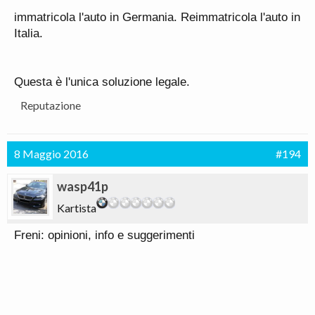
immatricola l'auto in Germania. Reimmatricola l'auto in
Italia.
Questa è l'unica soluzione legale.
Inviato dal mio P01Y utilizzando Tapatalk
Reputazione
8 Maggio 2016
#194
wasp41p
Kartista
Freni: opinioni, info e suggerimenti