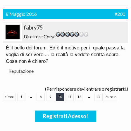
8 Maggio 2016
#200
fabry75
Direttore Corse
È il bello dei forum. Ed è il motivo per il quale passa la
voglia di scrivere.... la realtà la vedete scritta sopra.
Cosa non è chiaro?
Reputazione
(Per rispondere devi entrare o registrarti.)
< Prec.
1
←
8
9
10
11
12
→
17
Succ. >
Registrati Adesso!