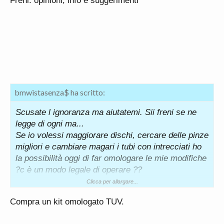
Freni: opinioni, info e suggerimenti
bmwistasenza$ ha scritto:
Scusate l ignoranza ma aiutatemi. Sii freni se ne
legge di ogni ma...
Se io volessi maggiorare dischi, cercare delle pinze
migliori e cambiare magari i tubi con intrecciati ho
la possibilità oggi di far omologare le mie modifiche
?c è un modo legale di operare ??
Clicca per allargare...
Compra un kit omologato TUV.
Mi date due dritte sull argomento ?