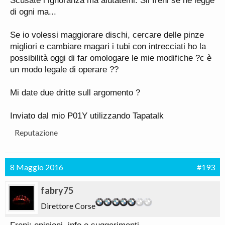
Scusate l ignoranza ma aiutatemi. Sii freni se ne legge
di ogni ma...
Se io volessi maggiorare dischi, cercare delle pinze
migliori e cambiare magari i tubi con intrecciati ho la
possibilità oggi di far omologare le mie modifiche ?c è
un modo legale di operare ??
Mi date due dritte sull argomento ?
Inviato dal mio P01Y utilizzando Tapatalk
Reputazione
8 Maggio 2016
#193
fabry75
Direttore Corse