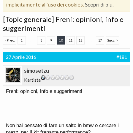
implicitamente all'uso dei cookies.
Scopri di più.
[Topic generale] Freni: opinioni, info e
suggerimenti
< Prec.
1
←
8
9
10
11
12
→
17
Succ. >
27 Aprile 2016
#181
simosetzu
Kartista
Freni: opinioni, info e suggerimenti
Non hai pensato di fare un salto in bmw o cercare i
prezzi per il kit frenante performance?