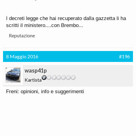
I decreti legge che hai recuperato dalla gazzetta li ha
Inviato dal mio GT-I9301I utilizzando Tapatalk
scritti il ministero....con Brembo...
Reputazione
8 Maggio 2016
#196
wasp41p
Kartista
Freni: opinioni, info e suggerimenti