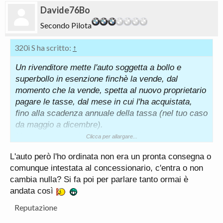
Davide76Bo
Secondo Pilota
320i S ha scritto:
↑
Un rivenditore mette l'auto soggetta a bollo e
superbollo in esenzione finchè la vende, dal
momento che la vende, spetta al nuovo proprietario
pagare le tasse, dal mese in cui l'ha acquistata,
fino alla scadenza annuale della tassa (nel tuo caso
da maggio a dicembre).
Ma questo te lo doveva dire già chi ti ha venduto
Clicca per allargare...
l'auto; invece tra privati, l'auto non è mai in
L'auto però l'ho ordinata non era un pronta consegna o
esenzione.
comunque intestata al concessionario, c'entra o non
cambia nulla? Si fa poi per parlare tanto ormai è
andata così
Reputazione