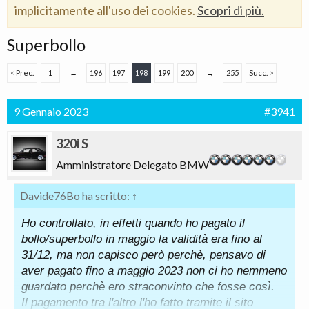
implicitamente all'uso dei cookies.
Scopri di più.
Superbollo
< Prec.
1
←
196
197
198
199
200
→
255
Succ. >
9 Gennaio 2023
#3941
320i S
Amministratore Delegato BMW
Davide76Bo ha scritto:
↑
Ho controllato, in effetti quando ho pagato il
bollo/superbollo in maggio la validità era fino al
31/12, ma non capisco però perchè, pensavo di
aver pagato fino a maggio 2023 non ci ho nemmeno
guardato perchè ero straconvinto che fosse così.
Il pagamento tra l'altro l'ho fatto tramite il sito