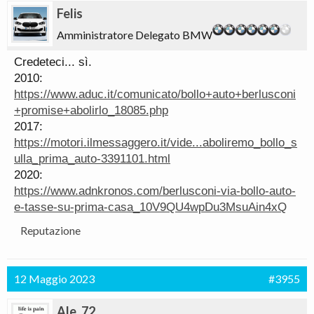
Felis
Amministratore Delegato BMW
Credeteci... sì.
2010:
https://www.aduc.it/comunicato/bollo+auto+berlusconi
+promise+abolirlo_18085.php
2017:
https://motori.ilmessaggero.it/vide...aboliremo_bollo_s
ulla_prima_auto-3391101.html
2020:
https://www.adnkronos.com/berlusconi-via-bollo-auto-
e-tasse-su-prima-casa_10V9QU4wpDu3MsuAin4xQ
Reputazione
12 Maggio 2023
#3955
Ale_72