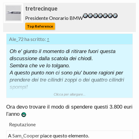
tretrecinque
Presidente Onorario BMW
Top Reference
Ale_72 ha scritto:
↑
Oh e' giunto il momento di ritirare fuori questa
discussione dalla scatola dei chiodi.
Sembra che ve lo tolgano.
A questo punto non ci sono piu' buone ragioni per
prendere dei tre cilindri zoppi o dei quattro cilindri
spompi!
Per chi vuole fare una scommessa, dovrebbe
Clicca per allargare...
mettersi in casa o firmare ora con qualcuno vende
Ora devo trovare il modo di spendere questi 3.800 euri
un qualcosa >250cv con il superbollo gia' pagato
l'anno
per ancora qualche mese perche' capace che
aumentino i prezzi anche degli usati, non appena il
Reputazione
capitano lo toglie.
A
Sam_Cooper
piace questo elemento.
https://www.repubblica.it/motori/se...governo_tassa