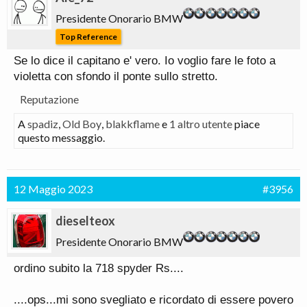
Presidente Onorario BMW
Top Reference
Se lo dice il capitano e' vero. Io voglio fare le foto a
violetta con sfondo il ponte sullo stretto.
Reputazione
A
spadiz
,
Old Boy
,
blakkflame
e
1 altro utente
piace
questo messaggio.
12 Maggio 2023
#3956
dieselteox
Presidente Onorario BMW
ordino subito la 718 spyder Rs....
....ops...mi sono svegliato e ricordato di essere povero