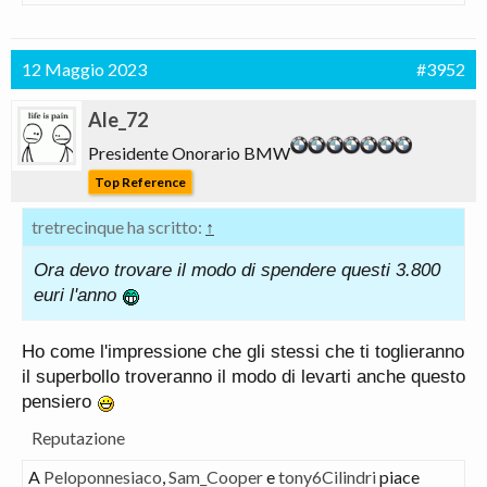
_con_i_giorni_contati-399704244/
12 Maggio 2023
#3952
Ale_72
Presidente Onorario BMW
Top Reference
tretrecinque ha scritto:
↑
Ora devo trovare il modo di spendere questi 3.800
euri l'anno
Ho come l'impressione che gli stessi che ti toglieranno
il superbollo troveranno il modo di levarti anche questo
pensiero
Reputazione
A
Peloponnesiaco
,
Sam_Cooper
e
tony6Cilindri
piace