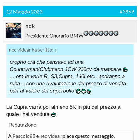
12 Maggio 2023
#3959
ndk
Presidente Onorario BMW
nec videar ha scritto:
↑
proprio ora che pensavo ad una
Countryman/Clubmann JCW 230cv da mappare
....ora le varie R, S3,Cupra, 140i etc.. andranno a
ruba....con una rivalutazione del prezzo di vendita
pari al valore del superbollo
La Cupra varrà poi almeno 5K in più del prezzo al
quale l'hai venduta
Reputazione
A
Pascolo85
e
nec videar
piace questo messaggio.