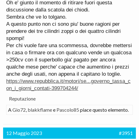
Oh e' giunto il momento di ritirare fuori questa
discussione dalla scatola dei chiodi.
Sembra che ve lo tolgano.
A questo punto non ci sono piu' buone ragioni per
prendere dei tre cilindri zoppi o dei quattro cilindri
spompi!
Per chi vuole fare una scommessa, dovrebbe mettersi
in casa o firmare ora con qualcuno vende un qualcosa
>250cv con il superbollo gia' pagato per ancora
qualche mese perche' capace che aumentino i prezzi
anche degli usati, non appena il capitano lo toglie.
https://www.repubblica.it/motori/se...governo_tassa_c
on_i_giorni_contati-399704244/
Reputazione
A
Gio72
,
blakkflame
e
Pascolo85
piace questo elemento.
12 Maggio 2023
#3951