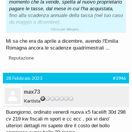
momento che la vende, spetta al nuovo proprietario
pagare le tasse, dal mese in cui l'ha acquistata,
fino alla scadenza annuale della tassa (nel tuo caso
da maggio a dicembre).
Ma questo te lo doveva dire già chi ti ha venduto
Clicca per allargare...
l'auto; invece tra privati, l'auto non è mai in
Mi sa che era da aprile a dicembre, avendo l'Emilia
esenzione.
Romagna ancora le scadenze quadrimestrali ...
Reputazione
28 Febbraio 2023
#3946
max73
Kartista
Buongiorno, ordinato venerdi nuova x5 facelift 30d 298
cv 219 kw fiscali m sport e cc ecc , poi vi daro'
ulteriori dettagli mi sapete dire il costo del bollo