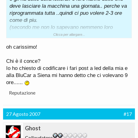
deve lasciare la macchina una giornata.. perche va
riprogrammata tutta ..quindi ci puo volere 2-3 ore
come di piu.
(secondo me non lo sapevano nemmeno loro
quanto ci voleva)
Clicca per allargare...
oh carissimo!
Chi è il conce?
Io ho chiesto di codificare i fari post a led della mia e
alla BluCar a Siena mi hanno detto che ci volevano 9
ore......
Reputazione
27 Agosto 2007
#17
Ghost
Collaudatore