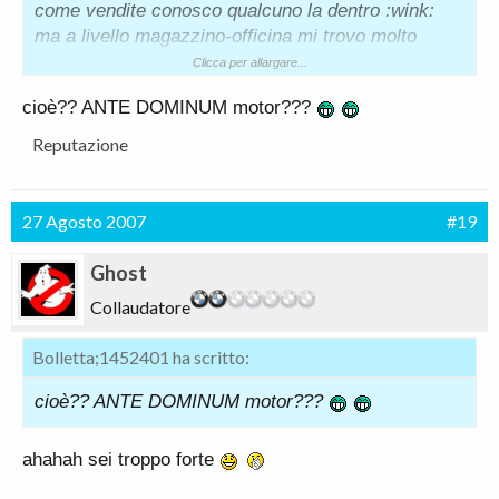
come vendite conosco qualcuno la dentro :wink:
ma a livello magazzino-officina mi trovo molto
meglio dall'Andreini a Arezzo dove li invece ho
Clicca per allargare...
conoscenze in quel settore
cioè?? ANTE DOMINUM motor???
Per questo richiamo andrò li solo perche deve
arrivarmi dei pezzi in garanzia gia ordinati e vorrei
Reputazione
vedere di farci un viaggio solo
Ps ..la BluCar fa parte
dell'A.D.motor
:wink:
27 Agosto 2007
#19
Ghost
Collaudatore
Bolletta;1452401 ha scritto:
cioè?? ANTE DOMINUM motor???
ahahah sei troppo forte