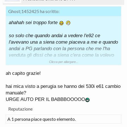
Ghost;1452425 ha scritto:
ahahah sei troppo forte
so solo che quando andai a vedere l'e92 ce
l'avevano una a siena come piaceva a me e quando
andai a PG parlando con la persona che me l'ha
venduta gli dissi che a siena c'era come la volevo
io e lui mi fa ..ah non c'è problema ..la blucar fa
Clicca per allargare...
parte di noi.. e sul PC dove hanno tutte le vetture
ah capito grazie!
gli appariva anche quelle di siena ..quindi se volevo
quella potevo fare il prezzo con lui e poi andare a
hai mica visto a perugia se hanno dei 530i e61 cambio
prenderla a siena
manuale?
URGE AUTO PER IL BABBBOOOOO
Non feci nulla perche aveva il cambio automatico
(che non avevo visto) ed era un 325i ..e dopo molte
Reputazione
riflessioni decisi di aspettare il 320d
A 1 persona piace questo elemento.