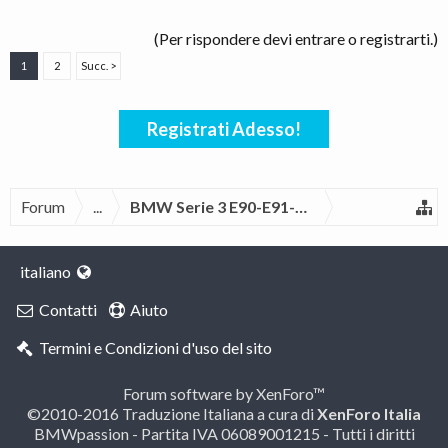
(Per rispondere devi entrare o registrarti.)
1
2
Succ. >
Registrati Adesso!
Forum
...
BMW Serie 3 E90-E91-E92-E93
italiano
Contatti
Aiuto
Termini e Condizioni d'uso del sito
Forum software by XenForo™
©2010-2016 Traduzione Italiana a cura di
XenForo Italia
BMWpassion - Partita IVA 06089001215 - Tutti i diritti