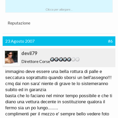
Gentile Sig.
Clicca per allargare...
..in un numero esiguo di vetture, allo spegnimento
del motore le centraline di bordo potrebbero non
Reputazione
disattivarsi correttamente oppure riattivarsi in un
secondo momento. In tale caso la corrente di
riposo sarebbe eccessiva e potrebbe far scaricare
23 Agosto 2007
#6
la batteria entro breve tempo, causando
l'impossibilità di avviare il motore.
devil79
La probabilità che tali anomalie si manifestino è
Direttore Corse
molto bassa. Tuttavia vogliamo risparmiare a Lei, ai
suoi passeggeri e ad altri automobilisti ogni minimo
immagino deve essere una bella rottura di palle e
rischio e qualsiasi inconveniente.
seccatura soprattutto quando sborsi un bell'assegno!!!
Poniamo grande attenzione sul fatto che questo
cmq dai non sara' niente di grave te lo sistemeranno
intervento di carattere preventivo venga effettuato
subito ed in garanzia
anche sulla sua BMW. A tale scopo la invitiamo a
basta che lo faciano nel minor tempo possibile e che ti
fissare al piu presto un'appuntamento ecc.. ecc..
diano una vettura decente in sostituzione qualora il
fermo sia un po lungo........
Anche per me la stessa lettera
complimenti per il mezzo e' sempre bello vedere foto