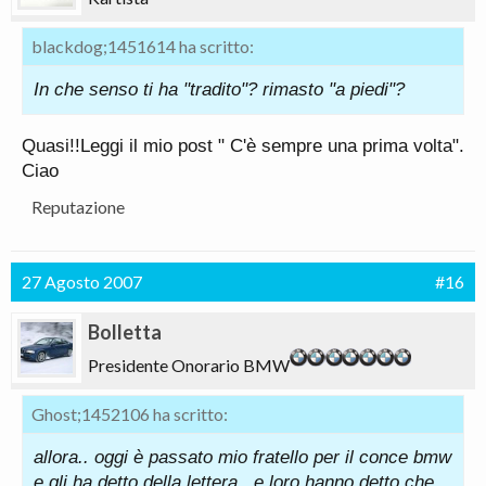
blackdog;1451614 ha scritto:
In che senso ti ha "tradito"? rimasto "a piedi"?
Quasi!!Leggi il mio post " C'è sempre una prima volta".
Ciao
Reputazione
27 Agosto 2007
#16
Bolletta
Presidente Onorario BMW
Ghost;1452106 ha scritto:
allora.. oggi è passato mio fratello per il conce bmw
e gli ha detto della lettera.. e loro hanno detto che