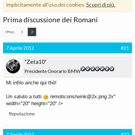
implicitamente all'uso dei cookies.
Scopri di più.
Prima discussione dei Romani
< Prec.
1
2
7 Aprile 2012
#21
*Zeta10*
Presidente Onorario BMW
Mi infilo anche qui thò!
Un saluto a tutti
/emoticons/wink@2x.png 2x"
width="20" height="20" />
Reputazione
7 Aprile 2012
#22