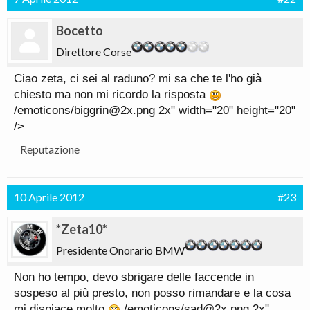
Bocetto
Direttore Corse
Ciao zeta, ci sei al raduno? mi sa che te l'ho già
chiesto ma non mi ricordo la risposta
/emoticons/biggrin@2x.png 2x" width="20" height="20"
/>
Reputazione
10 Aprile 2012
#23
*Zeta10*
Presidente Onorario BMW
Non ho tempo, devo sbrigare delle faccende in
sospeso al più presto, non posso rimandare e la cosa
mi dispiace molto
/emoticons/sad@2x.png 2x"