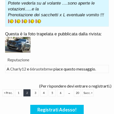
Potete vederla su al volante ….sono aperte le
votazioni…..e la
Prenotazione dei sacchetti x L eventuale vomito !!!
Questa è la foto trapelata e pubblicata dalla rivista:
Reputazione
A
Charly12
e
66ruotebmw
piace questo messaggio.
(Per rispondere devi entrare o registrarti.)
< Prec.
1
2
3
4
5
6
→
20
Succ. >
Registrati Adesso!