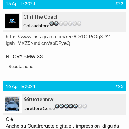
16 Aprile 2024
#22
Chri The Coach
Collaudatore
https://www.instagram.com/reel/C51CIPrOg3P/?
igsh=MXZ5NmdlcnVsbDFyeQ==
NUOVA BMW X3
Reputazione
16 Aprile 2024
#23
66ruotebmw
Direttore Corse
C’è
Anche su Quattroruote digitale…impressioni di guida