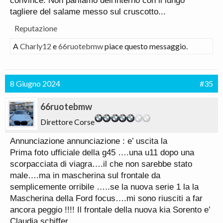
convince. Non parliamo dell'interno con il lungo
tagliere del salame messo sul cruscotto...
Reputazione
A
Charly12
e
66ruotebmw
piace questo messaggio.
8 Giugno 2024
#35
66ruotebmw
Direttore Corse
Annunciazione annunciazione : e’ uscita la
Prima foto ufficiale della g45 ….una u11 dopo una
scorpacciata di viagra….il che non sarebbe stato
male….ma in mascherina sul frontale da
semplicemente orribile …..se la nuova serie 1 la la
Mascherina della Ford focus….mi sono riusciti a far
ancora peggio !!!! Il frontale della nuova kia Sorento e’
Claudia schiffer