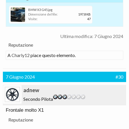
BMW X3 G45.jpg
Dimensione del file:
197,8 KB
Visite:
47
Ultima modifica:
7 Giugno 2024
Reputazione
A
Charly12
piace questo elemento.
7 Giugno 2024
#30
adnew
Secondo Pilota
Frontale molto X1
Reputazione