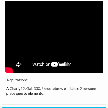
Reputazione
A
Charly12
,
Gab330
,
66ruotebmw
e ad altre
2 persone
piace questo elemento.