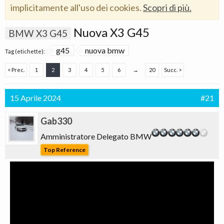
implicitamente all'uso dei cookies.
Scopri di più.
Nuova X3 G45
BMW X3 G45
g45
nuova bmw
Tag (etichette):
< Prec.
1
2
3
4
5
6
→
20
Succ. >
15 Aprile 2024
#21
Gab330
Amministratore Delegato BMW
Top Reference