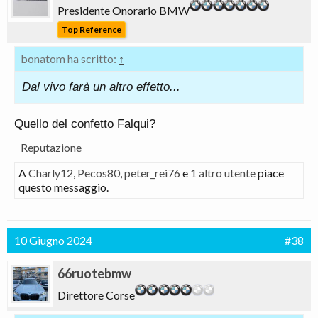
Presidente Onorario BMW
Top Reference
bonatom ha scritto:
↑
Dal vivo farà un altro effetto...
Quello del confetto Falqui?
Reputazione
A
Charly12
,
Pecos80
,
peter_rei76
e
1 altro utente
piace
questo messaggio.
10 Giugno 2024
#38
66ruotebmw
Direttore Corse