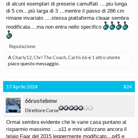
di alcuni esemplari di preserie camuffati ….piu lunga
di 5 cm…più larga di 3 …mentre il passo di 286 cm
rimane invariato ….stessa piattaforma cleaar sembra
modificata….ma non entra nello specifico
Reputazione
A
Charly12
,
Chri The Coach
,
Cartis 66
e
1 altro utente
piace questo messaggio.
17 Aprile 2024
#24
66ruotebmw
Direttore Corse
Ormai sembra evidente che le varie casa puntano al
risparmio massimo ….u11 e mini utilizzano ancora il
telaio Faar del 2015 leggermente modificato…g45 e