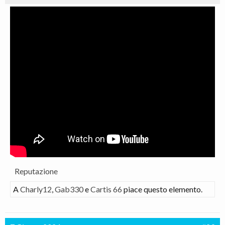
Reputazione
A
Charly12
,
Gab330
e
Cartis 66
piace questo elemento.