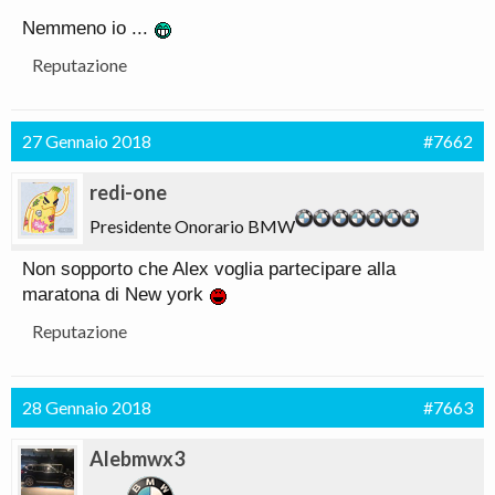
Nemmeno io ...
Reputazione
27 Gennaio 2018
#7662
redi-one
Presidente Onorario BMW
Non sopporto che Alex voglia partecipare alla
maratona di New york
Reputazione
28 Gennaio 2018
#7663
Alebmwx3