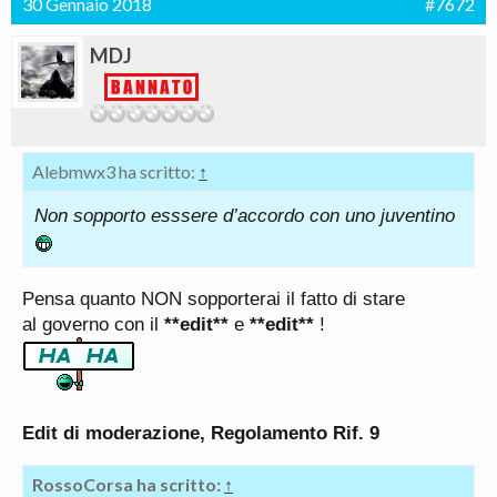
30 Gennaio 2018
#7672
MDJ
Alebmwx3 ha scritto:
↑
Non sopporto esssere d’accordo con uno juventino
Pensa quanto NON sopporterai il fatto di stare
al governo con il
**edit**
e
**edit**
!
Edit di moderazione, Regolamento Rif. 9
RossoCorsa ha scritto:
↑