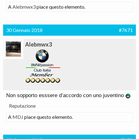
A
Alebmwx3
piace questo elemento.
30 Gennaio 2018
#7671
Alebmwx3
Non sopporto esssere d’accordo con uno juventino
Reputazione
A
MDJ
piace questo elemento.