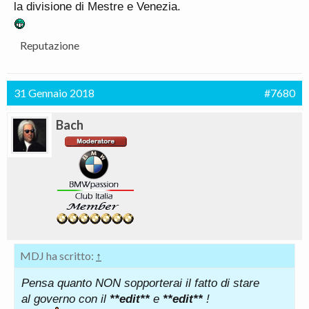
la divisione di Mestre e Venezia.
Reputazione
31 Gennaio 2018
#7680
Bach
MDJ ha scritto:
↑
Pensa quanto NON sopporterai il fatto di stare
al governo con il
**edit**
e
**edit**
!