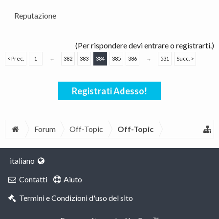
per la partecipazione.
Reputazione
(Per rispondere devi entrare o registrarti.)
< Prec.
1
←
382
383
384
385
386
→
531
Succ. >
Registrati Adesso!
Forum
Off-Topic
Off-Topic
italiano
Contatti
Aiuto
Termini e Condizioni d'uso del sito