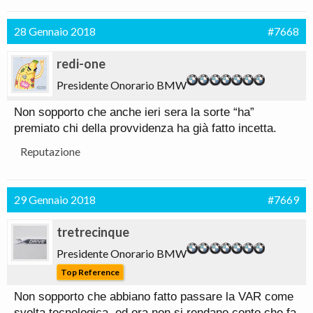
28 Gennaio 2018
#7668
redi-one
Presidente Onorario BMW
Non sopporto che anche ieri sera la sorte “ha”
premiato chi della provvidenza ha già fatto incetta.
Reputazione
29 Gennaio 2018
#7669
tretrecinque
Presidente Onorario BMW
Top Reference
Non sopporto che abbiano fatto passare la VAR come
svolta tecnologica, ed ora non si rendano conto che fa