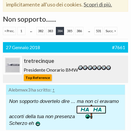
implicitamente all'uso dei cookies.
Scopri di più.
Non sopporto.......
< Prec.
1
←
382
383
384
385
386
→
531
Succ. >
27 Gennaio 2018
#7661
tretrecinque
Presidente Onorario BMW
Top Reference
Alebmwx3 ha scritto:
↑
Non sopporto dovertelo dire ... ma non ci eravamo
accorti della tua non presenza
Scherzo eh