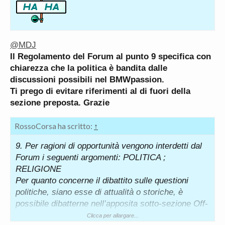
@MDJ
Il Regolamento del Forum al punto 9 specifica con
chiarezza che la politica è bandita dalle
discussioni possibili nel BMWpassion.
Ti prego di evitare riferimenti al di fuori della
sezione preposta. Grazie
RossoCorsa ha scritto:
↑
9. Per ragioni di opportunità vengono interdetti dal
Forum i seguenti argomenti: POLITICA ;
RELIGIONE
Per quanto concerne il dibattito sulle questioni
politiche, siano esse di attualità o storiche, è
possibile dibatterne nell’apposita sotto-sezione Off-
Topic. Vi è un regolamento specifico da osservare
Clicca per allargare...