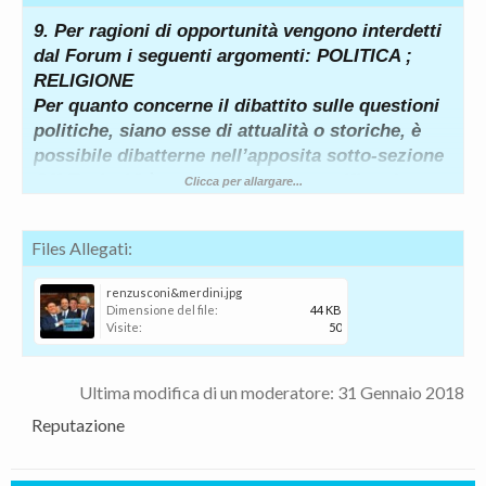
9. Per ragioni di opportunità vengono interdetti
dal Forum i seguenti argomenti: POLITICA ;
RELIGIONE
Per quanto concerne il dibattito sulle questioni
politiche, siano esse di attualità o storiche, è
possibile dibatterne nell’apposita sotto-sezione
Off-Topic. Vi è un regolamento specifico da
Clicca per allargare...
osservare per la partecipazione.
Files Allegati:
renzusconi&merdini.jpg
Dimensione del file:
44 KB
Visite:
50
Ultima modifica di un moderatore:
31 Gennaio 2018
Reputazione