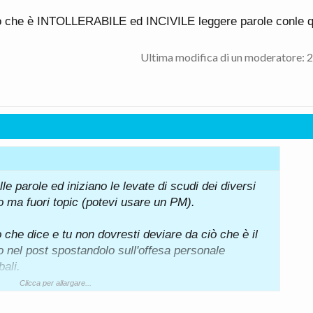
atto che è INTOLLERABILE ed INCIVILE leggere parole conle q
Ultima modifica di un moderatore:
2
e parole ed iniziano le levate di scudi dei diversi
ito ma fuori topic (potevi usare un PM).
 che dice e tu non dovresti deviare da ciò che è il
o nel post spostandolo sull'offesa personale
bali.
Clicca per allargare...
ATI PENALI. Ti sembra normale, o anche per te la