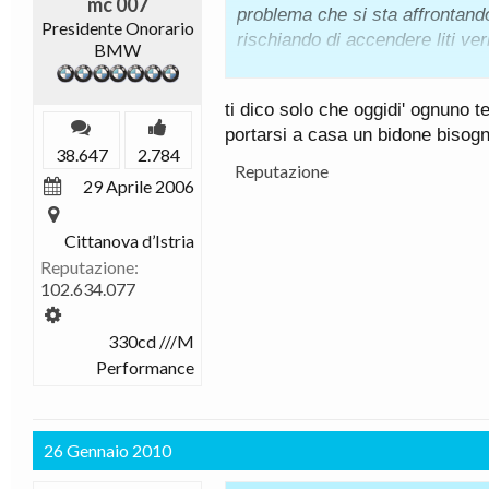
mc 007
problema che si sta affrontand
Presidente Onorario
rischiando di accendere liti ver
BMW
Qui si stanno giustificando RE
ti dico solo che oggidi' ognuno 
TRUFFA è normale tanto lo fann
portarsi a casa un bidone bisogn
38.647
2.784
Reputazione
29 Aprile 2006
Cittanova d’Istria
Reputazione:
102.634.077
330cd ///M
Performance
26 Gennaio 2010