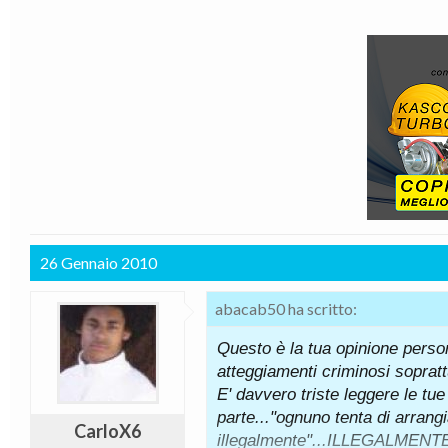
26 Gennaio 2010
abacab50 ha scritto:
Questo è la tua opinione person
atteggiamenti criminosi sopratt
E' davvero triste leggere le tu
parte..."
ognuno tenta di arrang
CarloX6
illegalmente"...
ILLEGALMENT