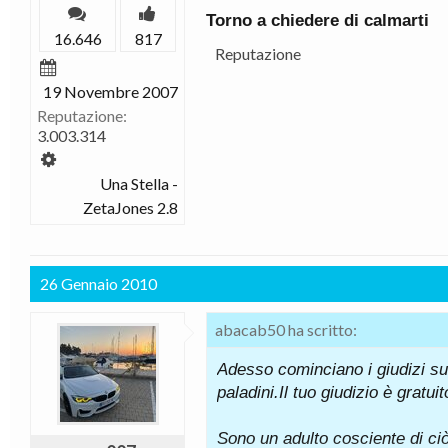
TRUFFA è normale tanto lo fann
Torno a chiedere di calmarti
16.646
817
Reputazione
19 Novembre 2007
Reputazione:
3.003.314
Una Stella -
ZetaJones 2.8
26 Gennaio 2010
abacab50 ha scritto:
Adesso cominciano i giudizi sull
paladini.Il tuo giudizio è gratu
Sono un adulto cosciente di ciò