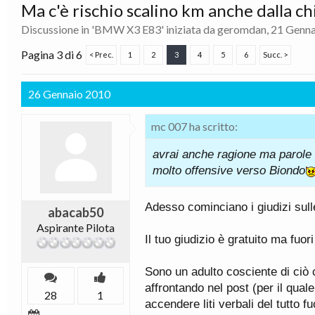
Ma c'è rischio scalino km anche dalla ch
Discussione in '
BMW X3 E83
' iniziata da
geromdan
,
21 Genna
Pagina 3 di 6
< Prec.
1
2
3
4
5
6
Succ. >
26 Gennaio 2010
mc 007 ha scritto:
avrai anche ragione ma parole 
molto offensive verso Biondo
Adesso cominciano i giudizi sulle
abacab50
Aspirante Pilota
Il tuo giudizio è gratuito ma fu
Sono un adulto cosciente di ciò 
affrontando nel post (per il qual
28
1
accendere liti verbali del tutto fu