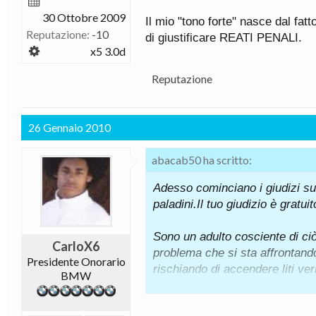
30 Ottobre 2009
Il mio "tono forte" nasce dal f
Reputazione:
-10
di giustificare REATI PENALI.
x5 3.0d
Reputazione
26 Gennaio 2010
abacab50 ha scritto:
Adesso cominciano i giudizi sull
paladini.Il tuo giudizio è gratu
Sono un adulto cosciente di ciò
CarloX6
problema che si sta affrontand
Presidente Onorario
rischiando di accendere liti ver
BMW
Qui si stanno giustificando RE