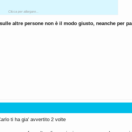
losofia di vita sia relativa al solo mondo
Clicca per allargare...
rimenti potresti sentirti offeso, ma ti invito a
 sulle altre persone non è il modo giusto, neanche per pa
e parole.
rlo ti ha gia' avvertito 2 volte