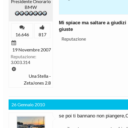
Presidente Onorario
BMW
Spero davvero che questa tua fi
automobilistico. Mi fermo qui alt
Mi spiace ma saltare a giudizi
riflettere attentamente sulle tu
giuste
16.646
817
Senza rancore.
Reputazione
19 Novembre 2007
Reputazione:
3.003.314
Una Stella -
ZetaJones 2.8
26 Gennaio 2010
se poi ti bannano non piangere,Ca