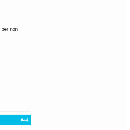
i per non
#44