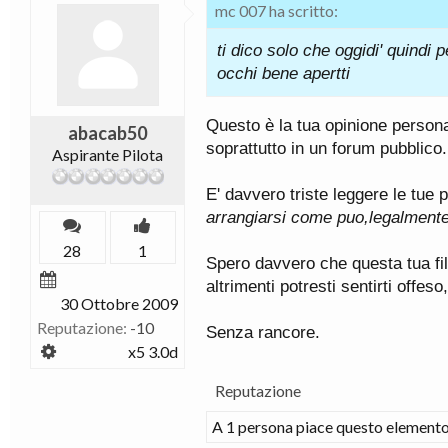
mc 007 ha scritto:
ti dico solo che oggidi' quindi 
occhi bene apertti
Questo è la tua opinione personal
abacab50
soprattutto in un forum pubblico.
Aspirante Pilota
E' davvero triste leggere le tue 
arrangiarsi come puo,legalmente 
28
1
Spero davvero che questa tua filo
altrimenti potresti sentirti offeso
30 Ottobre 2009
Reputazione:
-10
Senza rancore.
x5 3.0d
Reputazione
A 1 persona piace questo elemento