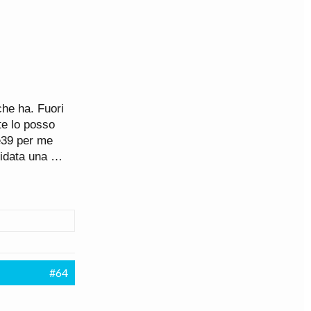
che ha. Fuori
te lo posso
e39 per me
uidata una …
#64