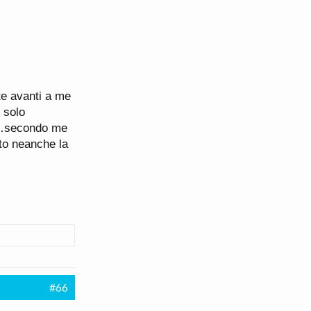
te avanti a me
 solo
lo…secondo me
to neanche la
#66