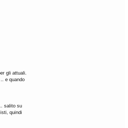
r gli attuali.
to… e quando
… salito su
sti, quindi