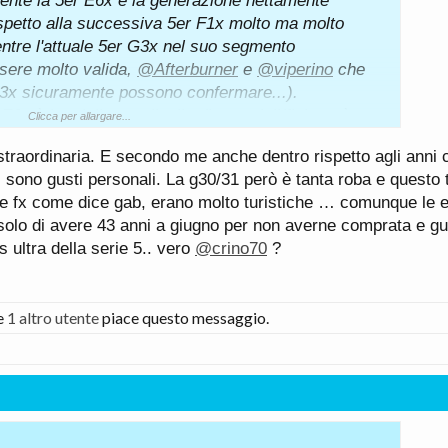
nte la 5er E6x è la generazione nettamente
 rispetto alla successiva 5er F1x molto ma molto
mentre l'attuale 5er G3x nel suo segmento
sere molto valida,
@Afterburner
e
@viperino
che
3x sicuramente possono confermare...).
6x è la migliore, a livello di materiali/finiture è
Clicca per allargare...
 la peggiore generazione di 5er, sia rispetto alla
traordinaria. E secondo me anche dentro rispetto agli anni 
 sia rispetto alle successive 5er F1x e G3x.
i sono gusti personali. La g30/31 però è tanta roba e questo 
e doti dinamiche e design esterno, che però ad alcuni
Le fx come dice gab, erano molto turistiche … comunque le 
oppo avveniristico: a me piace tuttora perché
 solo di avere 43 anni a giugno per non averne comprata e g
oderno...
 ultra della serie 5.. vero
@crino70
?
cuso per l'OT) la 5er E60 nel design porta la firma
 designer di Rimini, che prima della sua serie 5 E60
anni per Pininfarina la Peugeot 406 coupè.
e
1 altro utente
piace questo messaggio.
diventato uno tra i migliori designer mondiali in
to troppo presto per malattia a soli 30 anni. Storia
 italiano era veramente a mio avviso molto bravo e
udi non credo proprio che le prossime migliorino,