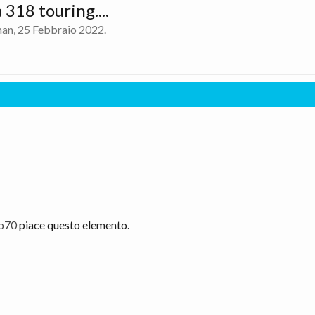
318 touring....
man
,
25 Febbraio 2022
.
no70
piace questo elemento.