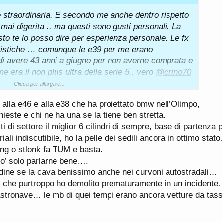
l restyling di pochi mesi fa ha perso anche i rotori
 straordinaria. E secondo me anche dentro rispetto
ndo solo touch screen. Anche l'ultima A6 (serie C8)
 mai digerita .. ma questi sono gusti personali. La
atica è nettamente peggiore sia della serie
sto te lo posso dire per esperienza personale. Le fx
 avviso rispetto alle 5er G3x, uscita nel 2017, sia
ristiche … comunque le e39 per me erano
. Ma il discorso si può estendere un po' a tutta la
 di avere 43 anni a giugno per non averne comprata e
n Mexico) rispetto a X3 G01 o GLC.
 era il non plus ultra della serie 5.. vero
@crino70
glio VW-gate, da qualche parte devono pagarlo e gli
Clicca per allargare...
eglio rifiniti di prima.
nvece, per Daimler rispetto al gruppo VW. Le ultime
me alla e46 e alla e38 che ha proiettato bmw nell’Olimpo,
amente delle vetture ben fatte a livello di qualità
ieste e chi ne ha una se la tiene ben stretta.
alle precedenti generazioni, proprio come le ultime
i di settore il miglior 6 cilindri di sempre, base di partenza pe
tto alle precedenti.
ali indiscutibile, ho la pelle dei sedili ancora in ottimo sta
340i G21 ho all'attivo circa 4 mila km in meno di 2
leng o stlonk fa TUM e basta.
oddisfatto in primis sia dalle doti stradali e
o’ solo parlarne bene….
6L B58, ma come dicevo in precedenza anche e
dine se la cava benissimo anche nei curvoni autostradali…
e della vettura.
6 che purtroppo ho demolito prematuramente in un incidente
tano '94, oltre all'attuale G21, ho avuto 320i e36,
stronave… le mb di quei tempi erano ancora vetture da tassi
 x1 xdrive 25d f48 e mi sono sempre trovato bene
...