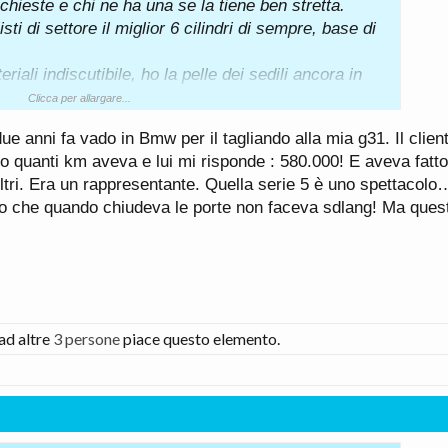
hieste e chi ne ha una se la tiene ben stretta.
sti di settore il miglior 6 cilindri di sempre, base di
iali indiscutibile, ho la pelle dei sedili ancora in
lo sportello altro che sdleng o stlonk fa TUM e
Clicca per allargare...
e anni fa vado in Bmw per il tagliando alla mia g31. Il clien
uo’ solo parlarne bene….
 quanti km aveva e lui mi risponde : 580.000! E aveva fatto
ordine se la cava benissimo anche nei curvoni
filtri. Era un rappresentante. Quella serie 5 è uno spettaco
curo che quando chiudeva le porte non faceva sdlang! Ma ques
 A6 che purtroppo ho demolito prematuramente in un
embrava di guidare un’astronave… le mb di quei
assisti, quindi non c’era storia.
ad altre
3 persone
piace questo elemento.