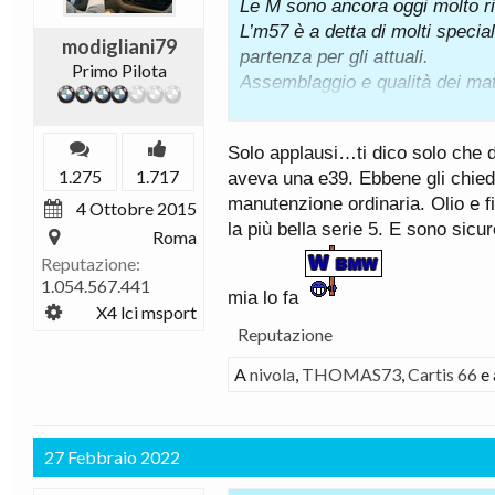
Le M sono ancora oggi molto ric
Un caro saluto e buona serata
L’m57 è a detta di molti speciali
modigliani79
partenza per gli attuali.
Primo Pilota
Assemblaggio e qualità dei mater
ottimo stato… e quando chiudo 
basta.
Solo applausi…ti dico solo che du
Insomma chi ne ha avuta una p
1.275
1.717
aveva una e39. Ebbene gli chiedo
Come dinamica di guida se in 
manutenzione ordinaria. Olio e 
4 Ottobre 2015
autostradali…
la più bella serie 5. E sono si
Io all’epoca ero sceso da una
Roma
incidente… salito su questa s
Reputazione:
1.054.567.441
tempi erano ancora vetture da t
mia lo fa
X4 lci msport
Reputazione
A
nivola
,
THOMAS73
,
Cartis 66
e 
27 Febbraio 2022