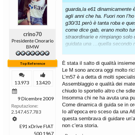
L'attuale A4 B9 in occasione de
guarda,la e61 dinamicamente è
fisici del sistema MMI, divene
agli anni che ha. Fuori non l’ho
uscita nel 2018 come qualità st
g30/31 però è tanta roba e que
precedente (serie C7) sia a mio
come dice gab, erano molto tu
rispetto all'attuale MB E-Klasse
crino70
straordinarie e rimpiango solo
gamma, anche per Q5 ( made i
Presidente Onorario
guidata una …quella secondo me
Lo scotto del Dieselgate, o me
BMW
?
ultimi modelli sono molto meno m
Discorso totalmente diverso, i
È stata il salto di qualità insie
Top Reference
serie di Mercedes-Benz sono ver
Le M sono ancora oggi molto rich
statica, più curate e superiori 
L’m57 è a detta di molti specialist
Bmw serie Gxx più curate rispe
13.973
13.420
Assemblaggio e qualità dei materi
Per concludere, invece, sulla m
chiudo lo sportello altro che sd
mesi dal ritiro, però sono stra-s
Insomma chi ne ha avuta una pu
9 Dicembre 2009
dinamiche di telaio e motore 
Come dinamica di guida se in or
Reputazione:
soprattutto come qualità global
2.147.457.783
Io all’epoca ero sceso da una A
Sono cliente Bmw dall'ormai lon
questa sembrava di guidare un’a
330d e46, x1 xdrive 23d e84 e
non c’era storia.
E91 xDrive FIAT
sia come affidabilità che qualità
500 1967