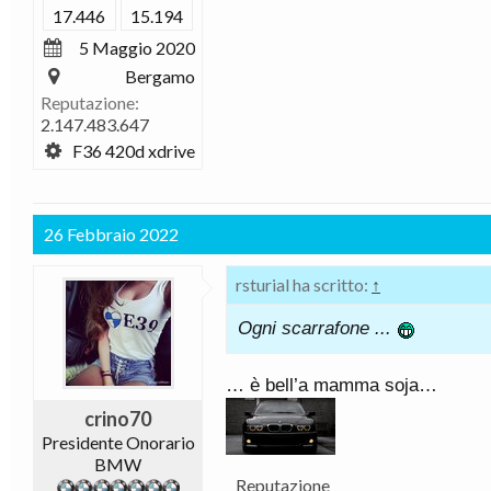
17.446
15.194
5 Maggio 2020
Bergamo
Reputazione:
2.147.483.647
F36 420d xdrive
26 Febbraio 2022
rsturial ha scritto:
↑
Ogni scarrafone ...
… è bell’a mamma soja…
crino70
Presidente Onorario
BMW
Reputazione