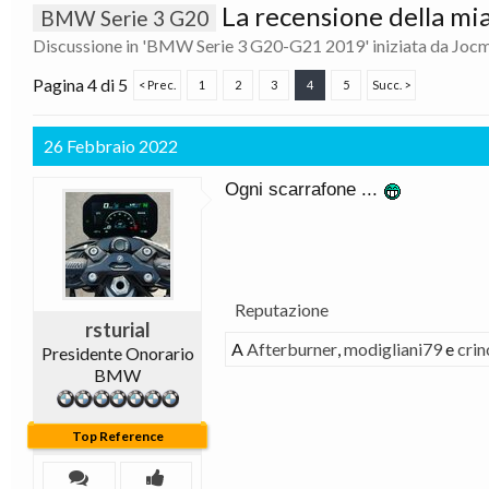
La recensione della mia 
BMW Serie 3 G20
Discussione in '
BMW Serie 3 G20-G21 2019
' iniziata da
Joc
Pagina 4 di 5
< Prec.
1
2
3
4
5
Succ. >
26 Febbraio 2022
Ogni scarrafone ...
Reputazione
rsturial
A
Afterburner
,
modigliani79
e
cri
Presidente Onorario
BMW
Top Reference