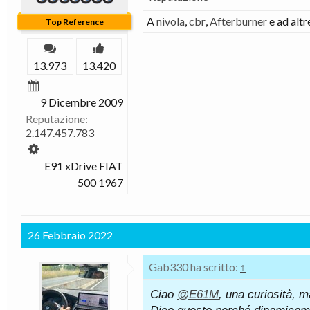
A
nivola
,
cbr
,
Afterburner
e ad alt
Top Reference
13.973
13.420
9 Dicembre 2009
Reputazione:
2.147.457.783
E91 xDrive FIAT
500 1967
26 Febbraio 2022
Gab330 ha scritto:
↑
Ciao
@E61M
, una curiosità, 