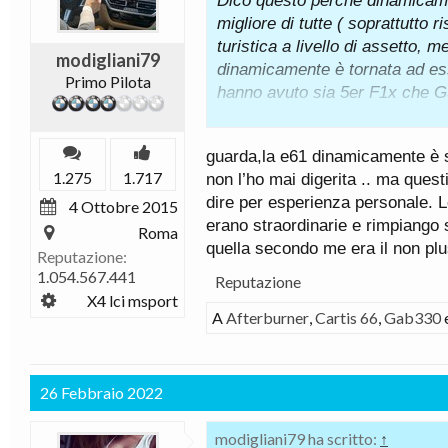
Dico questo perché dinamicame
migliore di tutte ( soprattutto
turistica a livello di assetto, 
modigliani79
dinamicamente è tornata ad es
Primo Pilota
hanno avuto sia 5er F1x che G
Ma se a livello dinamico la 5er E
stata nettamente (a mio avviso)
guarda,la e61 dinamicamente è s
precedente ed eccelsa 5er E39,
1.275
1.717
non l’ho mai digerita .. ma quest
La E60 si salvava per le ottim
dire per esperienza personale. 
4 Ottobre 2015
non piaceva perché nel 2002 tr
erano straordinarie e rimpiango
sembra ancora molto attuale/m
Roma
quella secondo me era il non plus
Tra l'altro piccolo inciso (mi s
Reputazione:
1.054.567.441
dell'italiano Davide Arcangeli,
Reputazione
aveva già disegnato a soli 22 
X4 lci msport
A
Afterburner
,
Cartis 66
,
Gab330
Arcangeli a mio avviso sarebbe 
assoluto, purtroppo se n'è anda
molto triste, ma come designer
promettente.
26 Febbraio 2022
Riguardo, invece, il discorso A
anzi...
modigliani79 ha scritto:
↑