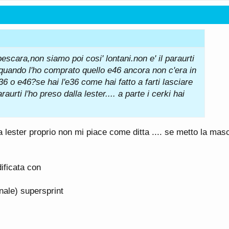
escara,non siamo poi cosi' lontani.non e' il paraurti
uando l'ho comprato quello e46 ancora non c'era in
 o e46?se hai l'e36 come hai fatto a farti lasciare
raurti l'ho preso dalla lester.... a parte i cerki hai
 lester proprio non mi piace come ditta .... se metto la mas
ificata con
nale) supersprint