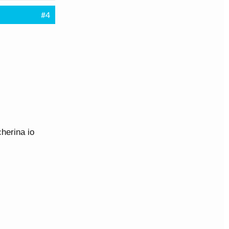
#4
cherina io