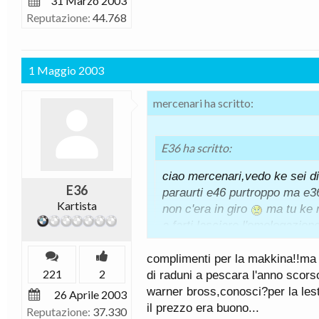
31 Marzo 2003
Reputazione:
44.768
1 Maggio 2003
mercenari ha scritto:
E36 ha scritto:
ciao mercenari,vedo ke sei di 
E36
paraurti e46 purtroppo ma e3
Kartista
non c'era in giro
ma tu ke m
a farti lasciare l'omologazione 
parte i cerki hai altre modifik
complimenti per la makkina!!ma d
221
2
di raduni a pescara l'anno scorso
skusami se te lo dico ma a me l
warner bross,conosci?per la leste
26 Aprile 2003
metto la mascherina io metto t
il prezzo era buono...
Reputazione:
37.330