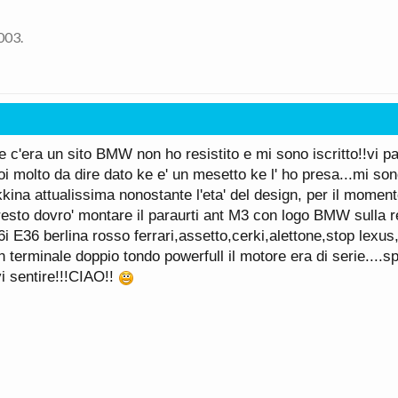
2003
.
 c'era un sito BMW non ho resistito e mi sono iscritto!!vi pa
oi molto da dire dato ke e' un mesetto ke l' ho presa...mi so
ina attualissima nonostante l'eta' del design, per il momen
resto dovro' montare il paraurti ant M3 con logo BMW sulla 
 E36 berlina rosso ferrari,assetto,cerki,alettone,stop lexus,
n terminale doppio tondo powerfull il motore era di serie....
vi sentire!!!CIAO!!