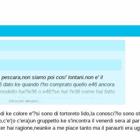
pescara,non siamo poi cosi' lontani.non e' il
6 dato ke quando l'ho comprato quello e46 ancora
odello hai?e36 o e46?se hai l'e36 come hai fatto
per i 18"?io il paraurti l'ho preso dalla lester.... a
Clicca per allargare...
e?ciao!
i ke colore e'?si sono di tortoreto lido,la conosci?io sono s
,c'e'(o c'era)un gruppetto ke s'incontra il venerdi sera al pa
a lester proprio non mi piace come ditta .... se
r hai ragione,neanke a me piace tanto ma il paraurti era ugua
ipo quella E46.