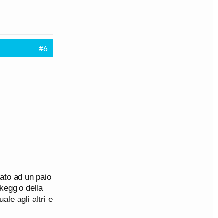
#6
tato ad un paio
rkeggio della
le agli altri e