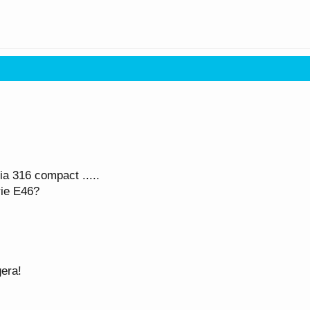
ia 316 compact .....
rie E46?
era!