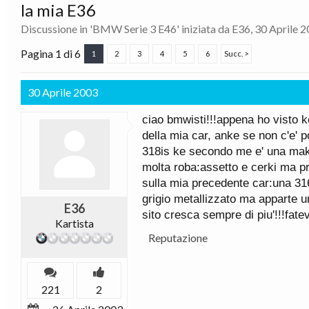
la mia E36
Discussione in '
BMW Serie 3 E46
' iniziata da
E36
,
30 Aprile 
Pagina 1 di 6
1
2
3
4
5
6
Succ. >
30 Aprile 2003
ciao bmwisti!!!appena ho visto ke
della mia car, anke se non c'e' p
318is ke secondo me e' una makk
molta roba:assetto e cerki ma p
sulla mia precedente car:una 316i
grigio metallizzato ma apparte u
E36
sito cresca sempre di piu'!!!fate
Kartista
Reputazione
221
2