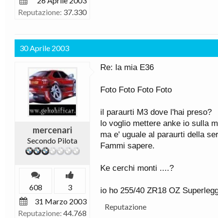
26 Aprile 2003
Reputazione:
37.330
30 Aprile 2003
Re: la mia E36
Foto Foto Foto Foto
il paraurti M3 dove l'hai preso?
lo voglio mettere anke io sulla m
mercenari
ma e' uguale al paraurti della se
Secondo Pilota
Fammi sapere.
Ke cerchi monti ....?
608
3
io ho 255/40 ZR18 OZ Superlegg
31 Marzo 2003
Reputazione
Reputazione:
44.768