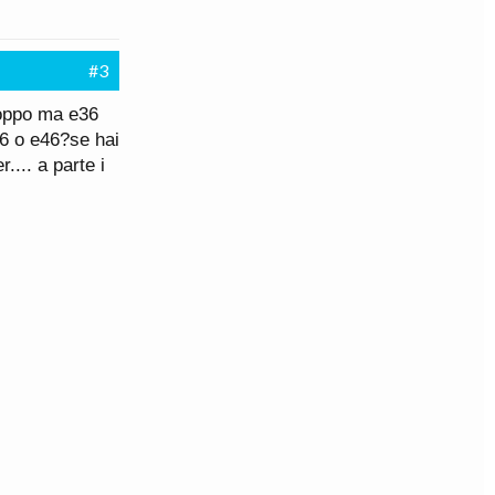
#3
roppo ma e36
6 o e46?se hai
.... a parte i