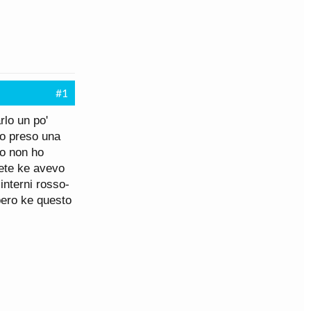
#1
rlo un po'
no preso una
to non ho
rete ke avevo
interni rosso-
spero ke questo