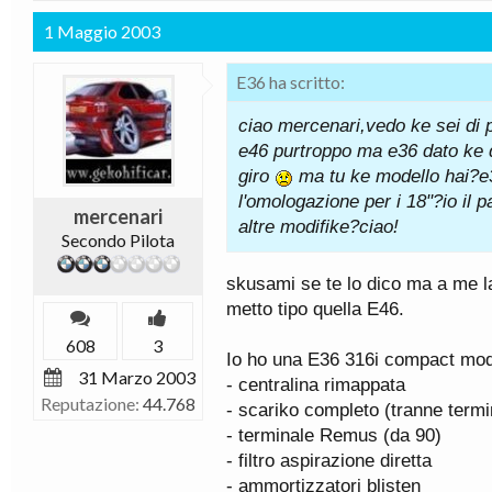
1 Maggio 2003
E36 ha scritto:
ciao mercenari,vedo ke sei di p
e46 purtroppo ma e36 dato ke q
giro
ma tu ke modello hai?e36
l'omologazione per i 18"?io il pa
mercenari
altre modifike?ciao!
Secondo Pilota
skusami se te lo dico ma a me la
metto tipo quella E46.
608
3
Io ho una E36 316i compact mod
31 Marzo 2003
- centralina rimappata
Reputazione:
44.768
- scariko completo (tranne termi
- terminale Remus (da 90)
- filtro aspirazione diretta
- ammortizzatori blisten