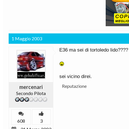
1 Maggio 2003
E36 ma sei di tortoledo lido????
sei vicino direi.
Reputazione
mercenari
Secondo Pilota
608
3