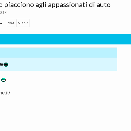
he piacciono agli appassionati di auto
007
.
→
950
Succ. >
ne
)
e.it/