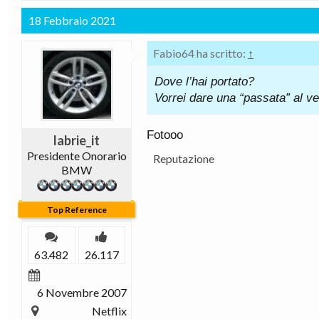
18 Febbraio 2021
Fabio64 ha scritto:
↑
Dove l’hai portato?
Vorrei dare una “passata” al vec
Fotooo
labrie_it
Presidente Onorario
Reputazione
BMW
Top Reference
63.482
26.117
6 Novembre 2007
Netflix