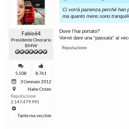
Ci vorrà pazienza perchè han p
ma quanto meno sono tranquillo
Dove l’hai portato?
Fabio64
Vorrei dare una “passata” al vecc
Presidente Onorario
BMW
Reputazione
5.508
8.761
3 Gennaio 2012
Nahe Osten
Reputazione:
2.147.479.991
Tante ma vecchie