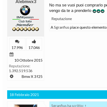
Alebmwx3
No ma se vuoi puoi comprarlo per
vengo da te a prenderlo
Reputazione
A
Sgranfius
piace questo elemento
17.996
17.046
10 Ottobre 2015
Reputazione:
1.392.519.536
Bmw X 3 f25
18 Febbraio 2021
Sgranfius ha scritto:
↑