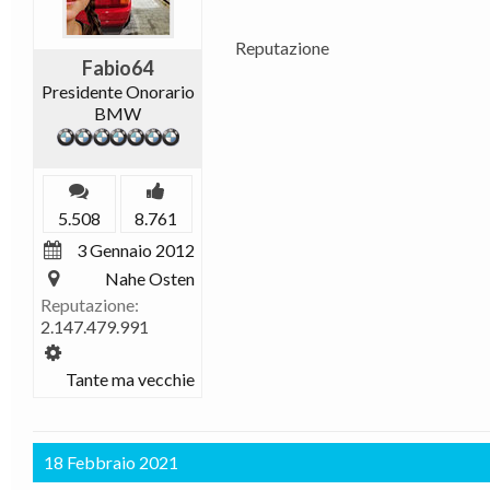
Reputazione
Fabio64
Presidente Onorario
BMW
5.508
8.761
3 Gennaio 2012
Nahe Osten
Reputazione:
2.147.479.991
Tante ma vecchie
18 Febbraio 2021