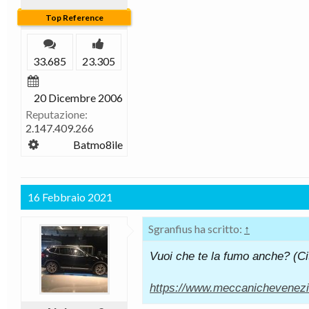
Top Reference
33.685
23.305
20 Dicembre 2006
Reputazione:
2.147.409.266
Batmo8ile
16 Febbraio 2021
Sgranfius ha scritto:
↑
Vuoi che te la fumo anche? (Ci
https://www.meccanichevenezia