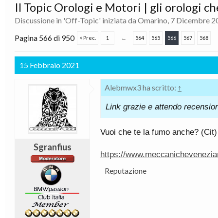
Il Topic Orologi e Motori | gli orologi c
Discussione in '
Off-Topic
' iniziata da
Omarino
,
7 Dicembre 2
Pagina 566 di 950
< Prec.
1
←
564
565
566
567
568
15 Febbraio 2021
Alebmwx3 ha scritto:
↑
Link grazie e attendo recensio
Vuoi che te la fumo anche? (Cit
Sgranfius
https://www.meccanichevenezian
Reputazione