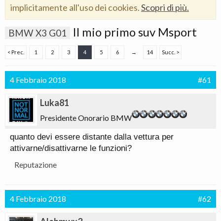
implicitamente all'uso dei cookies.
Scopri di più.
Il mio primo suv Msport
BMW X3 G01
< Prec.
1
2
3
4
5
6
→
14
Succ. >
4 Febbraio 2018
#61
Luka81
Presidente Onorario BMW
quanto devi essere distante dalla vettura per
attivarne/disattivarne le funzioni?
Reputazione
4 Febbraio 2018
#62