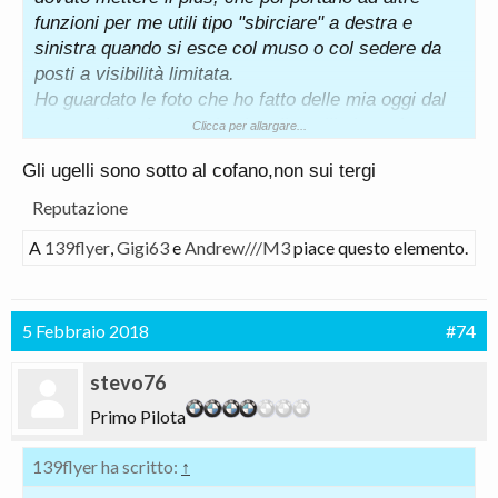
funzioni per me utili tipo "sbirciare" a destra e
sinistra quando si esce col muso o col sedere da
posti a visibilità limitata.
Ho guardato le foto che ho fatto delle mia oggi dal
concessionario e credo che gli ugelli siano da
Clicca per allargare...
qualche parte sui tergicristalli perché sul cofano
Gli ugelli sono sotto al cofano,non sui tergi
non ce n'è traccia.
Reputazione
A
139flyer
,
Gigi63
e
Andrew///M3
piace questo elemento.
5 Febbraio 2018
#74
stevo76
Primo Pilota
139flyer ha scritto:
↑