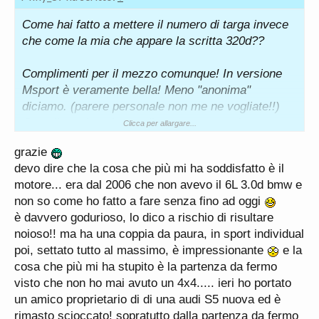
Come hai fatto a mettere il numero di targa invece
che come la mia che appare la scritta 320d??
Complimenti per il mezzo comunque! In versione
Msport è veramente bella! Meno "anonima"
diciamo. (parere personale non me ne vogliate!!)
Complimenti anche per il motore, secondo me
Clicca per allargare...
potendo il migliore su X3!
grazie
devo dire che la cosa che più mi ha soddisfatto è il
motore... era dal 2006 che non avevo il 6L 3.0d bmw e
non so come ho fatto a fare senza fino ad oggi
è davvero godurioso, lo dico a rischio di risultare
noioso!! ma ha una coppia da paura, in sport individual
poi, settato tutto al massimo, è impressionante
e la
cosa che più mi ha stupito è la partenza da fermo
visto che non ho mai avuto un 4x4..... ieri ho portato
un amico proprietario di di una audi S5 nuova ed è
rimasto scioccato! sopratutto dalla partenza da fermo