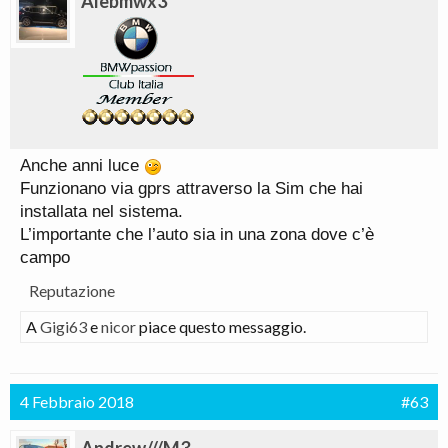
Alebmwx3
Anche anni luce
Funzionano via gprs attraverso la Sim che hai
installata nel sistema.
L’importante che l’auto sia in una zona dove c’è
campo
Reputazione
A
Gigi63
e
nicor
piace questo messaggio.
4 Febbraio 2018
#63