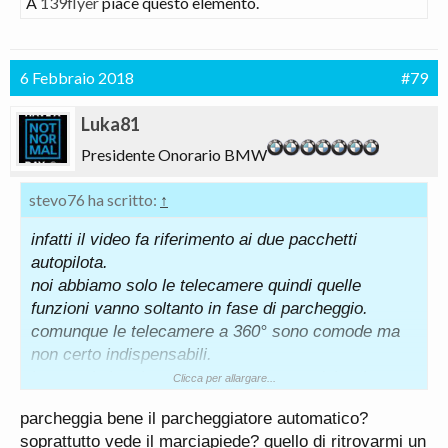
A
139flyer
piace questo elemento.
6 Febbraio 2018
#79
Luka81
Presidente Onorario BMW
stevo76 ha scritto:
↑
infatti il video fa riferimento ai due pacchetti
autopilota.
noi abbiamo solo le telecamere quindi quelle
funzioni vanno soltanto in fase di parcheggio.
comunque le telecamere a 360° sono comode ma
non certo indispensabili.
io quando ho visto che la retrocamera (che ritengo
Clicca per allargare...
necessaria) costava 500 e passa euro ho deciso di
parcheggia bene il parcheggiatore automatico?
spenderne 1000 per avere una grossa novità.
soprattutto vede il marciapiede? quello di ritrovarmi un
il parcheggiatore automatico è emozionante