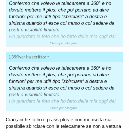
Confermo che volevo le telecamere a 360° e ho
dovuto mettere il plus, che poi portano ad altre
funzioni per me utili tipo "sbirciare" a destra e
sinistra quando si esce col muso o col sedere da
posti a visibilità limitata.
Ho guardato le foto che ho fatto delle mia oggi dal
concessionario e credo che gli ugelli siano da
Clicca per allargare...
qualche parte sui tergicristalli perché sul cofano
non ce n'è traccia.
139flyer ha scritto:
↑
Confermo che volevo le telecamere a 360° e ho
dovuto mettere il plus, che poi portano ad altre
funzioni per me utili tipo "sbirciare" a destra e
sinistra quando si esce col muso o col sedere da
posti a visibilità limitata.
Ho guardato le foto che ho fatto delle mia oggi dal
concessionario e credo che gli ugelli siano da
Clicca per allargare...
qualche parte sui tergicristalli perché sul cofano
Ciao,anche io ho il p.ass.plus e non mi risulta sia
non ce n'è traccia.
possibile sbirciare con le telecamere se non a vettura