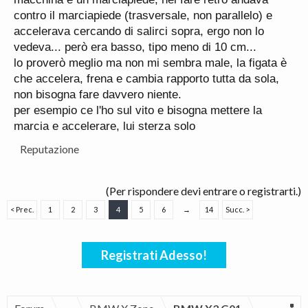
contro il marciapiede (trasversale, non parallelo) e
accelerava cercando di salirci sopra, ergo non lo
vedeva... però era basso, tipo meno di 10 cm...
lo proverò meglio ma non mi sembra male, la figata è
che accelera, frena e cambia rapporto tutta da sola,
non bisogna fare davvero niente.
per esempio ce l'ho sul vito e bisogna mettere la
marcia e accelerare, lui sterza solo
Reputazione
(Per rispondere devi entrare o registrarti.)
< Prec.
1
2
3
4
5
6
→
14
Succ. >
Registrati Adesso!