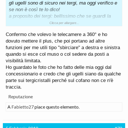
gli ugelli sono di sicuro nei tergi, ma oggi verifico e
se non è così te lo dico!
a proposito dei tergi: bellissimo che se guardi la
macchina da davanti non si vedono!
Clicca per allargare...
Confermo che volevo le telecamere a 360° e ho
ps. oggi provata con la pioggia... stabilissima!
dovuto mettere il plus, che poi portano ad altre
non vi dico la partenza da fermo schiacciando tutto
funzioni per me utili tipo "sbirciare" a destra e sinistra
quando si esce col muso o col sedere da posti a
visibilità limitata.
Ho guardato le foto che ho fatto delle mia oggi dal
concessionario e credo che gli ugelli siano da qualche
parte sui tergicristalli perché sul cofano non ce n'è
traccia.
Reputazione
A
Fabietto27
piace questo elemento.