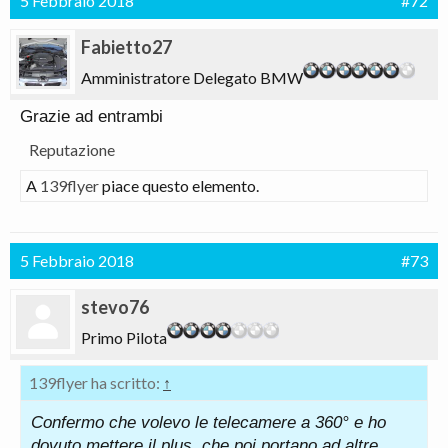
5 Febbraio 2018
#72
Fabietto27
Amministratore Delegato BMW
Grazie ad entrambi
Reputazione
A
139flyer
piace questo elemento.
5 Febbraio 2018
#73
stevo76
Primo Pilota
139flyer ha scritto:
↑
Confermo che volevo le telecamere a 360° e ho
dovuto mettere il plus, che poi portano ad altre