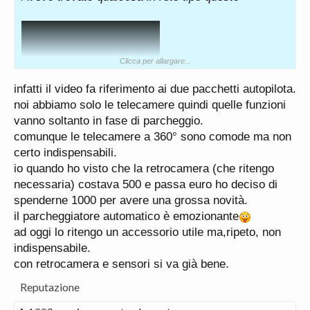
Clicca per allargare...
infatti il video fa riferimento ai due pacchetti autopilota.
noi abbiamo solo le telecamere quindi quelle funzioni
vanno soltanto in fase di parcheggio.
comunque le telecamere a 360° sono comode ma non
certo indispensabili.
e forse ho tratto delle conclusioni troppo veloci.
io quando ho visto che la retrocamera (che ritengo
Spero che tutte le telecamere che ho fatto
necessaria) costava 500 e passa euro ho deciso di
aggiungere col pacchetto non servano solo a farsi i
spenderne 1000 per avere una grossa novità.
selfie.
Nei prossimi giorni anche se avrò poco
il parcheggiatore automatico è emozionante
tempo per godermela proverò a capire qualcosa.
ad oggi lo ritengo un accessorio utile ma,ripeto, non
indispensabile.
con retrocamera e sensori si va già bene.
Reputazione