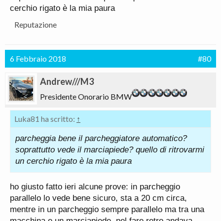
cerchio rigato è la mia paura
ad oggi lo ritengo un accessorio utile ma,ripeto, non
indispensabile.
Reputazione
con retrocamera e sensori si va già bene.
6 Febbraio 2018
#80
Andrew///M3
Presidente Onorario BMW
Luka81 ha scritto:
↑
parcheggia bene il parcheggiatore automatico?
soprattutto vede il marciapiede? quello di ritrovarmi
un cerchio rigato è la mia paura
ho giusto fatto ieri alcune prove: in parcheggio
parallelo lo vede bene sicuro, sta a 20 cm circa,
mentre in un parcheggio sempre parallelo ma tra una
macchina e un marciapiede, nel fare retro andava