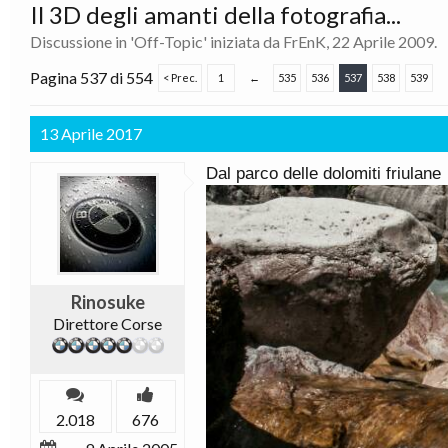
Il 3D degli amanti della fotografia...
Discussione in '
Off-Topic
' iniziata da
FrEnK
,
22 Aprile 2009
.
Pagina 537 di 554
< Prec.
1
←
535
536
537
538
539
13 Aprile 2017
Dal parco delle dolomiti friulane
Rinosuke
Direttore Corse
2.018
676