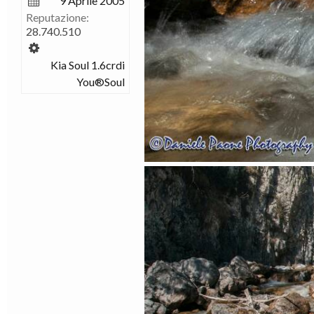
9 Aprile 2005
Reputazione:
28.740.510
Kia Soul 1.6crdi
You®Soul