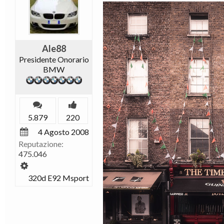
Ale88
Presidente Onorario
BMW
5.879
220
4 Agosto 2008
Reputazione:
475.046
320d E92 Msport