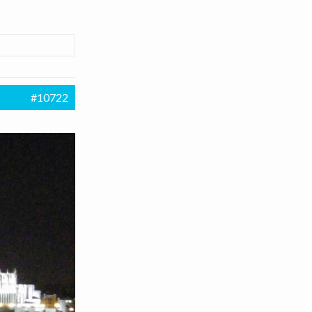
#10722