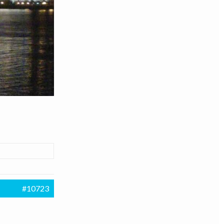
#10723