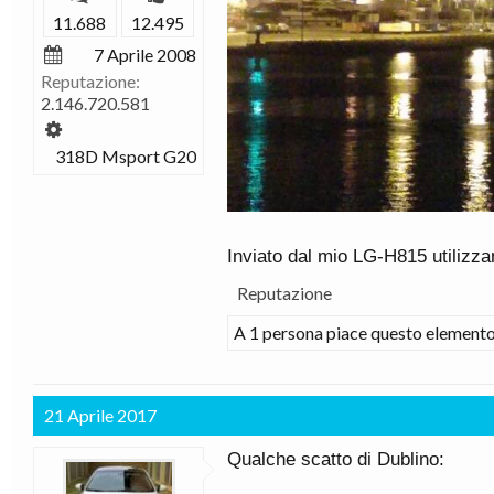
11.688
12.495
7 Aprile 2008
Reputazione:
2.146.720.581
318D Msport G20
Inviato dal mio LG-H815 utilizz
Reputazione
A 1 persona piace questo elemento
21 Aprile 2017
Qualche scatto di Dublino: