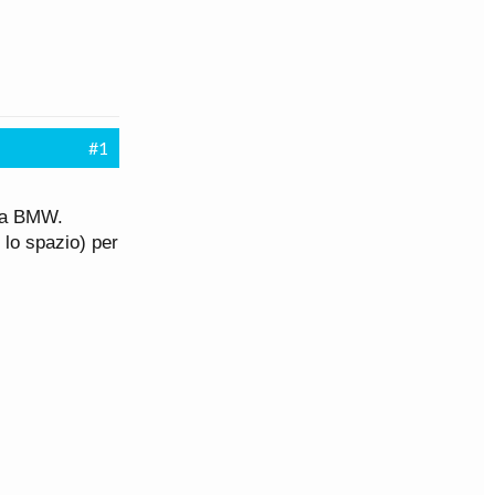
#1
mia BMW.
 lo spazio) per