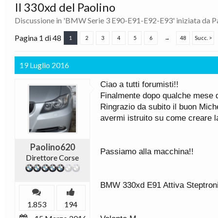
Il 330xd del Paolino
Discussione in '
BMW Serie 3 E90-E91-E92-E93
' iniziata da
P
Pagina 1 di 48
1
2
3
4
5
6
→
48
Succ. >
19 Luglio 2016
Ciao a tutti forumisti!!
Finalmente dopo qualche mese di 
Ringrazio da subito il buon Mic
avermi istruito su come creare 
Paolino620
Passiamo alla macchina!!
Direttore Corse
BMW 330xd E91 Attiva Steptronic
1.853
194