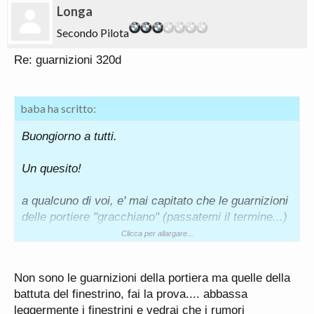
Longa
Secondo Pilota
Re: guarnizioni 320d
baba ha scritto:
Buongiorno a tutti.
Un quesito!
a qualcuno di voi, e' mai capitato che le guarnizioni
delle portiere "gracchiano" (passatemi il termine...)
con i movimenti della macchina?
Clicca per allargare...
se qualcuno mi sa dire come fare per eliminare
Non sono le guarnizioni della portiera ma quelle della
questo fastidioso rumore....un grazie di cuore
battuta del finestrino, fai la prova.... abbassa
leggermente i finestrini e vedrai che i rumori
ciao