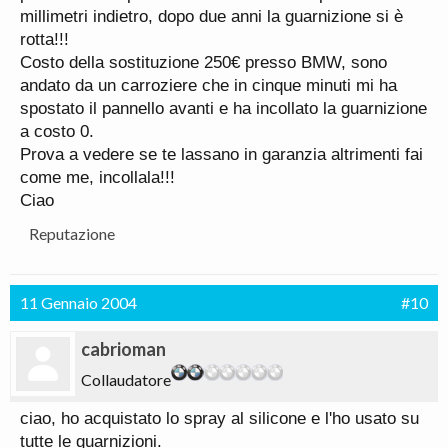
millimetri indietro, dopo due anni la guarnizione si è
Due sono le cose:
rotta!!!
1) io che poer uscire mi struscio con le scarpe in
Costo della sostituzione 250€ presso BMW, sono
quel punto (ma non mi pare così tanto)
andato da un carroziere che in cinque minuti mi ha
2) il gioco portiera che con i sobbalzi ha fatto
spostato il pannello avanti e ha incollato la guarnizione
consumare la gomma (più probabile)
a costo 0.
Prova a vedere se te lassano in garanzia altrimenti fai
Sono dentro i due anni abbondantemente.
come me, incollala!!!
Prossimo tagliando a Maggio. La faccio cambiare in
Ciao
garanzia giusto?!
La devono passare.
Reputazione
11 Gennaio 2004
#10
cabrioman
Collaudatore
ciao, ho acquistato lo spray al silicone e l'ho usato su
tutte le guarnizioni.