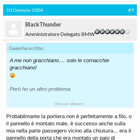
10 Gennaio 2004
#9
BlackThunder
Amministratore Delegato BMW
Gaeel ha scritto:
A me non gracchiano.... solo le cornacchie
gracchiano!
Però ho un altro problema.
Mi sono accorto, montando i battitacco ///M, che la
Clicca per allargare...
guarnizione in basso, al centro esatto ha un bel
Probabilmante la portiera non è perfettamente a filo, o
taglione da 15cm.... taglio creatosi da usura.
il pannello è montato male, è successo anche sulla
Infatti la guarnizione è tutta consumata, come se
mia nella parte passegero vicino alla chiusura... era il
fosse stata passata con carta vetrata.
pannello della porta che era montato un paio di