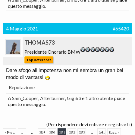
questo messaggio.
4 Maggio 2021
#65420
THOMAS73
Presidente Onorario BMW
Top Reference
Dare sfogo all’impotenza non mi sembra un gran bel
modo di vantarsi
Reputazione
A
Sam_Cooper
,
Afterburner
,
Gigi63
e
1 altro utente
piace
questo messaggio.
(Per rispondere devi entrare o registrarti.)
< Prec.
1
←
→
Succ. >
3269
3270
3271
3272
3273
6681