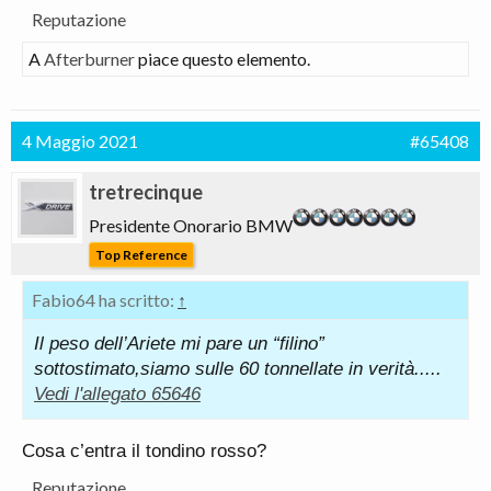
Reputazione
A
Afterburner
piace questo elemento.
4 Maggio 2021
#65408
tretrecinque
Presidente Onorario BMW
Top Reference
Fabio64 ha scritto:
↑
Il peso dell’Ariete mi pare un “filino”
sottostimato,siamo sulle 60 tonnellate in verità.....
Vedi l'allegato 65646
Cosa c’entra il tondino rosso?
Reputazione