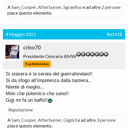
A
Sam_Cooper
,
Afterburner
,
Sgranfius
e ad altre
2 persone
piace questo elemento.
4 Maggio 2021
#65418
crino70
Presidente Onorario BMW
Top Reference
Si stasera è la serata del guerrafondaio!!
Si da sfogo all’impotenza dalla tastiera..
Niente di meglio...
Miiiii che polemico che sono!!
Gigi mi fa un baffo!!
Reputazione
A
Sam_Cooper
,
Afterburner
,
Gigi63
e ad altre
3 persone
piace questo elemento.