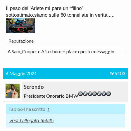
Il peso dell’Ariete mi pare un “filino”
sottostimato,siamo sulle 60 tonnellate in verità.....
Reputazione
A
Sam_Cooper
e
Afterburner
piace questo messaggio.
4 Maggio 2021
#65403
Scrondo
Presidente Onorario BMW
Fabio64 ha scritto:
↑
Vedi l'allegato 65645