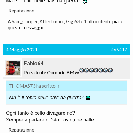
Ma è il topic delle navi da guerra?
Reputazione
A
Sam_Cooper
,
Afterburner
,
Gigi63
e
1 altro utente
piace
questo messaggio.
4 Maggio 2021
#65417
Fabio64
Presidente Onorario BMW
THOMAS73 ha scritto:
↑
Ma è il topic delle navi da guerra?
Ogni tanto é bello divagare no?
Sempre a parlare di ‘sto covid,che palle.........
Reputazione