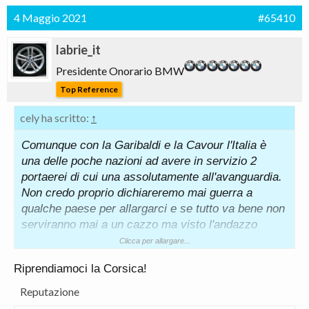
4 Maggio 2021
#65410
labrie_it
Presidente Onorario BMW
Top Reference
cely ha scritto:
↑
Comunque con la Garibaldi e la Cavour l'Italia è
una delle poche nazioni ad avere in servizio 2
portaerei di cui una assolutamente all'avanguardia.
Non credo proprio dichiareremo mai guerra a
qualche paese per allargarci e se tutto va bene non
serviranno mai a un cazzo ma visto l'andazzo
mondiale tutto sommato non guastano.
Clicca per allargare...
PS e poi son troppo fighe.
Riprendiamoci la Corsica!
Reputazione