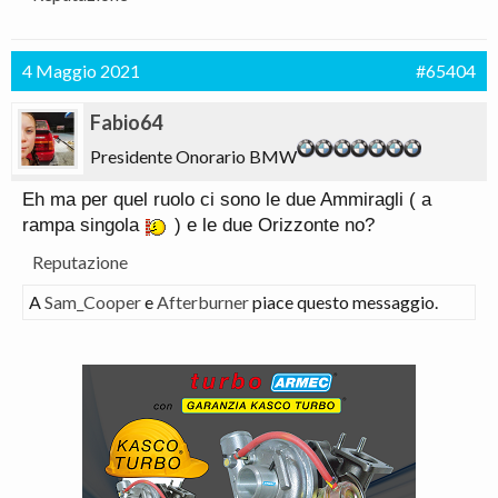
4 Maggio 2021
#65404
Fabio64
Presidente Onorario BMW
Eh ma per quel ruolo ci sono le due Ammiragli ( a
rampa singola
) e le due Orizzonte no?
Reputazione
A
Sam_Cooper
e
Afterburner
piace questo messaggio.