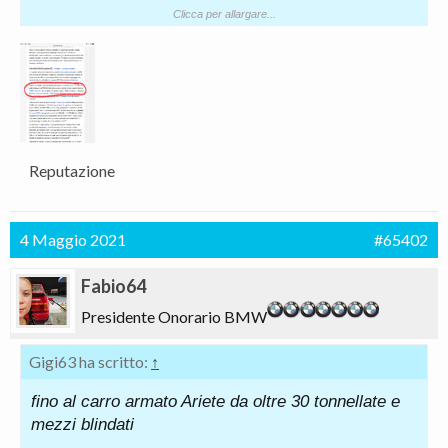
Però ora ci manca una FREMM impostata come le
Clicca per allargare...
FREDA francesi che assicuri la copertura..
Vedremo col prosegui del programma..
Reputazione
4 Maggio 2021
#65402
Fabio64
Presidente Onorario BMW
Gigi63 ha scritto:
↑
fino al carro armato Ariete da oltre 30 tonnellate e
mezzi blindati