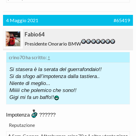
4 Maggio 2021
#65419
Fabio64
Presidente Onorario BMW
crino70 ha scritto:
↑
Si stasera è la serata del guerrafondaio!!
Si da sfogo all’impotenza dalla tastiera..
Niente di meglio...
Miiiii che polemico che sono!!
Gigi mi fa un baffo!!
Impotenza
??????
Reputazione
A
Sam_Cooper
,
Afterburner
,
crino70
e
1 altro utente
piace