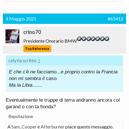
4 Maggio 2021
#65412
crino70
Presidente Onorario BMW
Top Reference
cely ha scritto:
↑
E che c'è ne facciamo...e proprio contro la Francia
non mi sembra il caso.
Ma la Libia.......
Eventualmente le truppe di terra andranno ancora col
garand o con la fionda?
Reputazione
A
Sam_Cooper
e
Afterburner
piace questo messaggio.