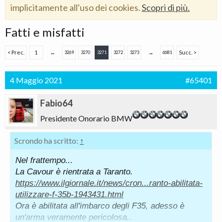
implicitamente all'uso dei cookies.
Scopri di più.
Fatti e misfatti
< Prec.
1
←
→
Succ. >
3269
3270
3271
3272
3273
6681
4 Maggio 2021
#65401
Fabio64
Presidente Onorario BMW
Scrondo ha scritto:
↑
Nel frattempo...
La Cavour è rientrata a Taranto.
https://www.ilgiornale.it/news/cron...ranto-abilitata-
utilizzare-f-35b-1943431.html
Ora è abilitata all'imbarco degli F35, adesso è
un'arma veramente pericolosa..