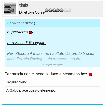
timis
Direttore Corse
Gabo ha scritto:
↑
ci proviamo
Istruzioni di Rodaggio:
Per ottenere il massimo risultato dai prodotti della
linea Ferodo Racing si dovrebbero seguire
scrupolosamente le seguenti istruzioni:
Clicca per allargare...
Per strada non ci sono pit lane e nemmeno box
Effettuare da 25 a 30 frenate di circa 4
Reputazione
secondi utilizzando il 50% della pressione
normalmente utilizzata in condizioni di gara.
A
Gabo
piace questo elemento.
Le frenate possono essere effettuate anche
nei rettilinei al fine di accorciare i tempi della