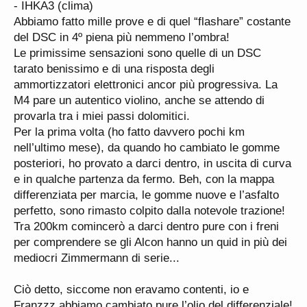
- IHKA3 (clima)
erano a magazzino da un po’...
Abbiamo fatto mille prove e di quel “flashare” costante
Vabbè, pace, non mi turba più di tanto.
del DSC in 4º piena più nemmeno l’ombra!
Qualche foto:
Le primissime sensazioni sono quelle di un DSC
Vedi l'allegato 52138
Vedi l'allegato 52139
tarato benissimo e di una risposta degli
Adesso sono in pieno rodaggio, avendo percorso
ammortizzatori elettronici ancor più progressiva. La
un centinaio di km, ma nel fine settimana dovrei
M4 pare un autentico violino, anche se attendo di
salire in montagna, ovviamente andando piano per
provarla tra i miei passi dolomitici.
almeno altri 2/300km: voglio evitare di vetrificare
Per la prima volta (ho fatto davvero pochi km
subito le DS2500, che al momento sono
nell’ultimo mese), da quando ho cambiato le gomme
silenziosissime, ma anche non particolarmente
posteriori, ho provato a darci dentro, in uscita di curva
immediate come bite (almeno questa è la
e in qualche partenza da fermo. Beh, con la mappa
sensazione).
differenziata per marcia, le gomme nuove e l’asfalto
Stay tuned...
perfetto, sono rimasto colpito dalla notevole trazione!
Tra 200km comincerò a darci dentro pure con i freni
per comprendere se gli Alcon hanno un quid in più dei
mediocri Zimmermann di serie...
Ciò detto, siccome non eravamo contenti, io e
Franzzz abbiamo cambiato pure l’olio del differenziale!