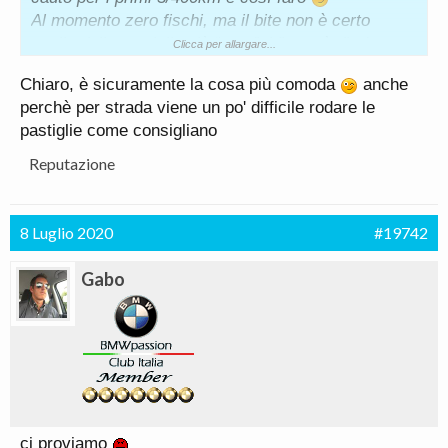
Al momento zero fischi, ma il bite non è certo
quello delle pastiglie più “race”. Vi saprò dire!
Clicca per allargare...
Chiaro, è sicuramente la cosa più comoda
anche
perchè per strada viene un po' difficile rodare le
pastiglie come consigliano
Reputazione
8 Luglio 2020
#19742
Gabo
ci proviamo