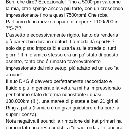
Beh, che dire? Eccezionale! Fino a 5000rpm va come
la mia, oltre spinge ancora più forte, con un crescendo
impressionante fino a quasi 7500rpm! Che roba!
Parliamo di un mezzo capace di coprire il 100/200 in
7”5-7”7!
L’assetto è eccessivamente rigido, tanto da renderla
già parecchio dura in confort. La modalità sport+ é
solo da pista: impossibile usarla sulle strade di tutti i
giorni! Il mio amico stesso era un po’ stufo di questo
assetto, tanto che é rimasto favorevolmente
impressionato dal mio setup, più adatto ad un uso “all
around”.
Il suo DKG é davvero perfettamente raccordato e
fluido e più in generale la vettura mi ha impressionato
per l’ottimo stato di forma nonostante i quasi
130.000km (!!!), una marea di pistate e ben 21 giri al
Ring a palla (l’amico é un gran guidatore e ha pure la
super licenza).
Nota negativa il sound: la rimozione del kat primari ha
comportato una resa acustica “disaccordata” e ancora