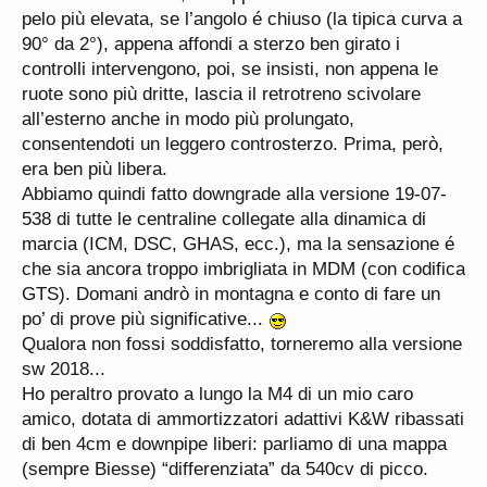
pelo più elevata, se l’angolo é chiuso (la tipica curva a
90° da 2°), appena affondi a sterzo ben girato i
controlli intervengono, poi, se insisti, non appena le
ruote sono più dritte, lascia il retrotreno scivolare
all’esterno anche in modo più prolungato,
consentendoti un leggero controsterzo. Prima, però,
era ben più libera.
Abbiamo quindi fatto downgrade alla versione 19-07-
538 di tutte le centraline collegate alla dinamica di
marcia (ICM, DSC, GHAS, ecc.), ma la sensazione é
che sia ancora troppo imbrigliata in MDM (con codifica
GTS). Domani andrò in montagna e conto di fare un
po’ di prove più significative...
Qualora non fossi soddisfatto, torneremo alla versione
sw 2018...
Ho peraltro provato a lungo la M4 di un mio caro
amico, dotata di ammortizzatori adattivi K&W ribassati
di ben 4cm e downpipe liberi: parliamo di una mappa
(sempre Biesse) “differenziata” da 540cv di picco.