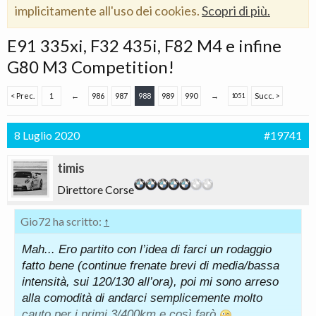
implicitamente all'uso dei cookies.
Scopri di più.
E91 335xi, F32 435i, F82 M4 e infine
G80 M3 Competition!
< Prec.
1
←
986
987
988
989
990
→
Succ. >
1051
8 Luglio 2020
#19741
timis
Direttore Corse
Gio72 ha scritto:
↑
Mah... Ero partito con l’idea di farci un rodaggio
fatto bene (continue frenate brevi di media/bassa
intensità, sui 120/130 all’ora), poi mi sono arreso
alla comodità di andarci semplicemente molto
cauto per i primi 3/400km e così farò