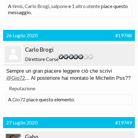
A
timis
,
Carlo Brogi
,
salpone
e
1 altro utente
piace questo
messaggio.
26 Luglio 2020
#19748
Carlo Brogi
Direttore Corse
Sempre un gran piacere leggere ciò che scrivi
@Gio72
... Al posteriore hai montato le Michelin Pss??
Reputazione
A
Gio72
piace questo elemento.
27 Luglio 2020
#19749
Gabo