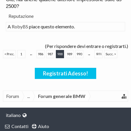
2500?
Reputazione
A
RobyBS
piace questo elemento.
(Per rispondere devi entrare o registrarti.)
< Prec.
1
←
986
987
988
989
990
→
Succ. >
1051
Registrati Adesso!
Forum
...
Forum generale BMW
italiano
Contatti
Aiuto