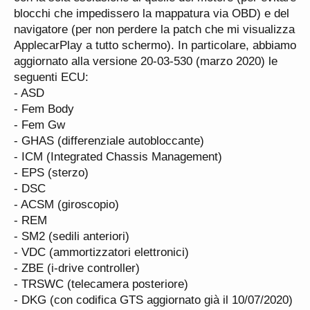
Verificando tramite Carly ho rilevato una marea di
blocchi che impedissero la mappatura via OBD) e del
errori di media entità, che fanno tutti propendere
navigatore (per non perdere la patch che mi visualizza
per un difetto all’accelerometro longitudinale, che
ApplecarPlay a tutto schermo). In particolare, abbiamo
poi disturba anche il differenziale posteriore
aggiornato alla versione 20-03-530 (marzo 2020) le
inviando segnali anomali.
seguenti ECU:
Stasera ho cancellato tutto e ho girato per circa
- ASD
25km affondando di tanto in tanto di 2º e di 3º,
- Fem Body
senza notare comportamenti strani. Alla prova della
- Fem Gw
diagnosi non ho rilevato alcun nuovo errore.
- GHAS (differenziale autobloccante)
Mah...
- ICM (Integrated Chassis Management)
Venerdì pomeriggio mi prenderò una giornata di
- EPS (sterzo)
pausa e andrò dal Franz a fare tutte le verifiche con
- DSC
Ista. Vedremo il responso...
- ACSM (giroscopio)
- REM
Nel frattempo... Ho montato i dischi Alcon,
- SM2 (sedili anteriori)
esteticamente molto belli, anche se le campane
- VDC (ammortizzatori elettronici)
sono di colore diverso: nere davanti e bronzee
- ZBE (i-drive controller)
dietro! Il venditore inglese mi ha detto che, a sua
- TRSWC (telecamera posteriore)
insaputa, Alcon ha cambiato colore passando al
- DKG (con codifica GTS aggiornato già il 10/07/2020)
nero, ma il set di dischi posteriori che ho acquistato