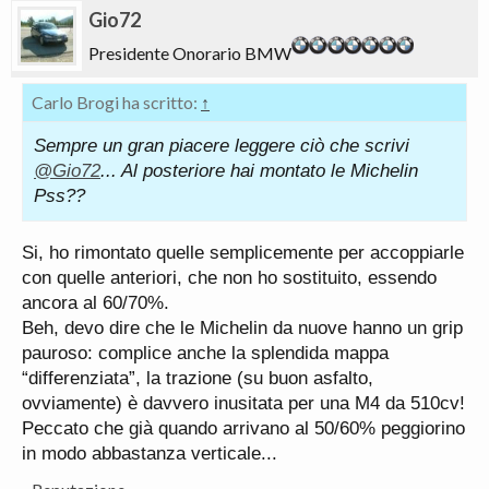
Gio72
Presidente Onorario BMW
Carlo Brogi ha scritto:
↑
Sempre un gran piacere leggere ciò che scrivi
@Gio72
... Al posteriore hai montato le Michelin
Pss??
Si, ho rimontato quelle semplicemente per accoppiarle
con quelle anteriori, che non ho sostituito, essendo
ancora al 60/70%.
Beh, devo dire che le Michelin da nuove hanno un grip
pauroso: complice anche la splendida mappa
“differenziata”, la trazione (su buon asfalto,
ovviamente) è davvero inusitata per una M4 da 510cv!
Peccato che già quando arrivano al 50/60% peggiorino
in modo abbastanza verticale...