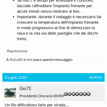
Se non c'è tempo per effettuare il controllo,
lasciate raffreddare l'impianto frenante per
alcuni minuti senza rientrare ai box.
Importante: durante il rodaggio è necessario far
crescere la temperatura dell'impianto frenante
in modo progressivo al fine di ottimizzare la
resa e la vita sia delle pastiglie che dei dischi
freno.
Reputazione
A
RobyBS
e
fetr
piace questo messaggio.
8 Luglio 2020
#19743
Gio72
Presidente Onorario BMW
Un filo difficoltoso farlo per strada...