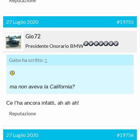
Reputazione
27 Luglio 2020
#19755
Gio72
Presidente Onorario BMW
Gabo ha scritto:
↑
ma non aveva la California?
Ce l’ha ancora infatti, ah ah ah!
Reputazione
27 Luglio 2020
#19756