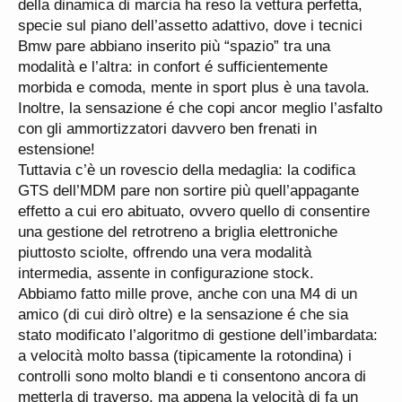
della dinamica di marcia ha reso la vettura perfetta,
specie sul piano dell’assetto adattivo, dove i tecnici
Bmw pare abbiano inserito più “spazio” tra una
modalità e l’altra: in confort é sufficientemente
morbida e comoda, mente in sport plus è una tavola.
Inoltre, la sensazione é che copi ancor meglio l’asfalto
con gli ammortizzatori davvero ben frenati in
estensione!
Tuttavia c’è un rovescio della medaglia: la codifica
GTS dell’MDM pare non sortire più quell’appagante
effetto a cui ero abituato, ovvero quello di consentire
una gestione del retrotreno a briglia elettroniche
piuttosto sciolte, offrendo una vera modalità
intermedia, assente in configurazione stock.
Abbiamo fatto mille prove, anche con una M4 di un
amico (di cui dirò oltre) e la sensazione é che sia
stato modificato l’algoritmo di gestione dell’imbardata:
a velocità molto bassa (tipicamente la rotondina) i
controlli sono molto blandi e ti consentono ancora di
metterla di traverso, ma appena la velocità di fa un