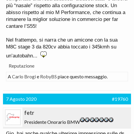
più “nasale” rispetto alla configurazione stock. Un
abisso rispetto al mio M Performance, che continua a
rimanere la miglior soluzione in commercio per far
cantare l’S55!
Nel frattempo, si narra che un amicone con la sua
M8C stage 3 da 820cv abbia toccato i 345kmh su
un’autobahn...
Reputazione
A
Carlo Brogi
e
RobyBS
piace questo messaggio.
7 Agosto 2020
#19760
fetr
Presidente Onorario BMW
Gio, hai anche qualche ulteriore impressione sulle ds