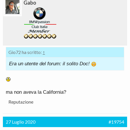
Gabo
Parliamo di un auto che 100-200 lo si copre in 5.5
circa.....
lo 0-100 non permenuto. Il cronometro manuale mi
si fermava a un 2. qualcosa
LA trazione 4WD e gli oltre 800cv si sposano fin
troppo bene.
A breve JOE integrera' ulteriori note...
Gio72 ha scritto:
↑
Era un utente del forum: il solito Doc!
ma non aveva la California?
Reputazione
27 Luglio 2020
#19754