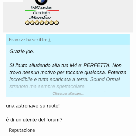
Franzzz ha scritto:
↑
Grazie joe.
Si l'auto alludendo alla tua M4 e' PERFETTA. Non
trovo nessun motivo per toccare qualcosa. Potenza
incredibile e tutta scaricata a terra. Sound Ormai
stranoto ma sempre spettacolare.
Come poi ebbi conferma dal Teo e da Me il
Clicca per allargare...
software 2020 porta con se oltre alle patch di loro
una astronave su ruote!
errori, un comparto assetto sterzo cambio
praticamente perfetto per la tipologia auto.
è di un utente del forum?
Attendo test piu' approfonditi in MDM e DSC OFF
Reputazione
Riguardo alla M8 sinceramente non mi sono ancora