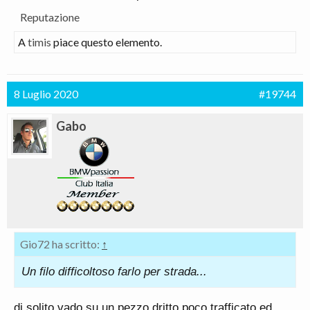
Reputazione
A
timis
piace questo elemento.
8 Luglio 2020
#19744
Gabo
Gio72 ha scritto:
↑
Un filo difficoltoso farlo per strada...
di solito vado su un pezzo dritto poco trafficato ed