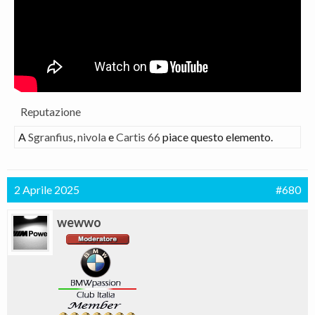
Reputazione
A
Sgranfius
,
nivola
e
Cartis 66
piace questo elemento.
2 Aprile 2025
#680
wewwo