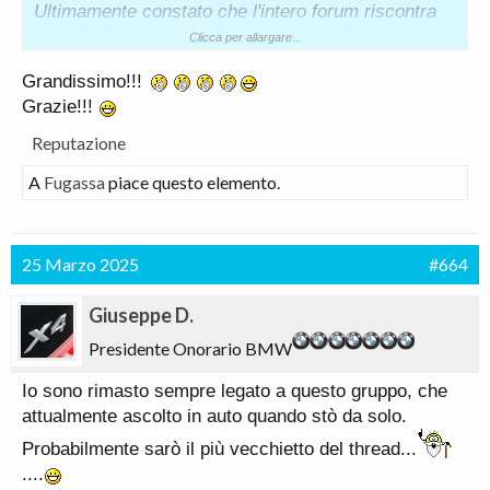
Ultimamente constato che l'intero forum riscontra
penuria di contenuti e frequentazioni. In questo
Clicca per allargare...
momento i membri commessi sono appena 10.
Grandissimo!!!
Vedo che sei iscritto da molto più tempo di me,
Grazie!!!
pertanto te ne sarai sicuramente reso conto.
Poi oh, l'eta anagrafica di partecipanti a questo
Reputazione
topic parla da sé, così come le mutande attirano
A
Fugassa
piace questo elemento.
nuovi curiosi. ergo, sembra funzionare!
La ripropongono va
25 Marzo 2025
#664
Giuseppe D.
Presidente Onorario BMW
Io sono rimasto sempre legato a questo gruppo, che
attualmente ascolto in auto quando stò da solo.
Probabilmente sarò il più vecchietto del thread...
....