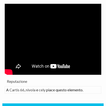
Reputazione
A
Cartis 66
,
nivola
e
cely
piace questo elemento.