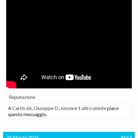
Reputazione
A
Cartis 66
,
Giuseppe D.
,
nivola
e
1 altro utente
piace
questo messaggio.
25 Marzo 2025
#662