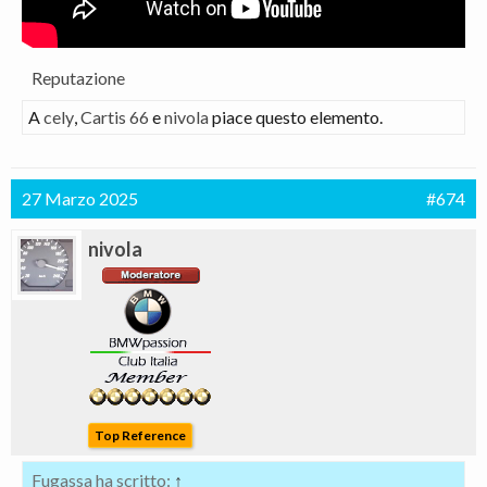
Reputazione
A
cely
,
Cartis 66
e
nivola
piace questo elemento.
27 Marzo 2025
#674
nivola
Top Reference
Fugassa ha scritto:
↑