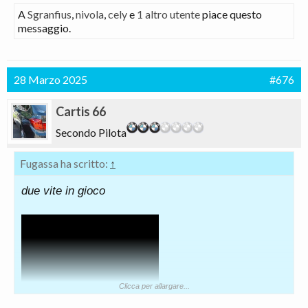
A
Sgranfius
,
nivola
,
cely
e
1 altro utente
piace questo
messaggio.
28 Marzo 2025
#676
Cartis 66
Secondo Pilota
Fugassa ha scritto:
↑
due vite in gioco
Clicca per allargare...