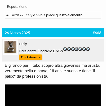
Reputazione
A
Cartis 66
,
cely
e
nivola
piace questo elemento.
26 Marzo 2025
#666
cely
Presidente Onorario BMW
Top Reference
E girando per il tubo scopro altra giovanissima artista,
veramente bella e brava, 16 anni e suona e tiene "il
palco" da professionista.