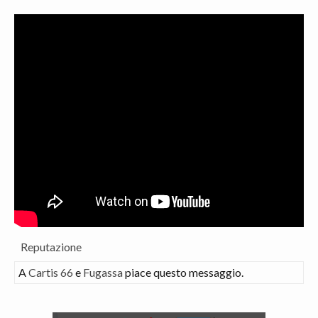
Reputazione
A
Cartis 66
e
Fugassa
piace questo messaggio.