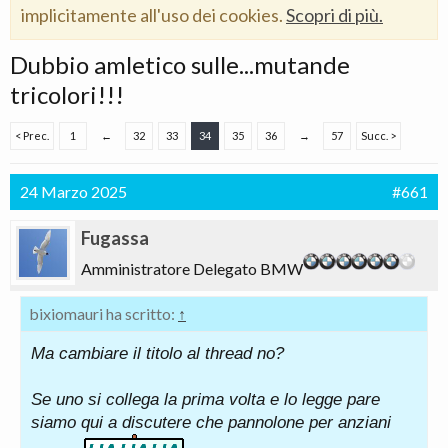
implicitamente all'uso dei cookies.
Scopri di più.
Dubbio amletico sulle...mutande
tricolori!!!
< Prec.
1
←
32
33
34
35
36
→
57
Succ. >
24 Marzo 2025
#661
Fugassa
Amministratore Delegato BMW
bixiomauri ha scritto:
↑
Ma cambiare il titolo al thread no?
Se uno si collega la prima volta e lo legge pare
siamo qui a discutere che pannolone per anziani