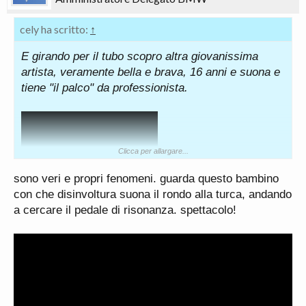
cely ha scritto:
↑
E girando per il tubo scopro altra giovanissima
artista, veramente bella e brava, 16 anni e suona e
tiene "il palco" da professionista.
Clicca per allargare...
sono veri e propri fenomeni. guarda questo bambino
con che disinvoltura suona il rondo alla turca, andando
a cercare il pedale di risonanza. spettacolo!
E se già i nirvana non sono facili Vivaldi è
considerato uno dei più difficili.
Si merita tutti gli 8 milioni di iscritti e 2 miliardi di
visualizzazioni.... A 16 capperi...