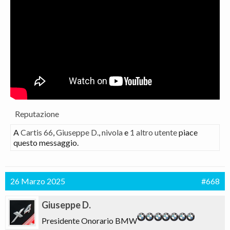
Reputazione
A
Cartis 66
,
Giuseppe D.
,
nivola
e
1 altro utente
piace
questo messaggio.
26 Marzo 2025
#668
Giuseppe D.
Presidente Onorario BMW