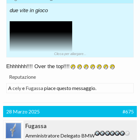
due vite in gioco
Clicca per allargare...
Ehhhhhh!!!! Over the top!!!!
Reputazione
A
cely
e
Fugassa
piace questo messaggio.
28 Marzo 2025
#675
Fugassa
Amministratore Delegato BMW