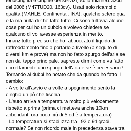
tendicinghia e cinghie dei servizi) sulla mia E91 320d
del 2006 (M47TUD20, 163cv). Usati solo ricambi di
qualità (MAHLE, Continental, INA), qualche sclero qua
e la ma nulla di che fatto tutto. Ci sono tuttavia alcune
cose per cui ho un dubbio e volevo chiedere se
qualcuno di voi avesse esperienza in merito.
Innanzitutto preciso che ho rabboccato il liquido di
raffreddamento fino a portarlo a livello (a seguito di
diversi km e prove) ma non ho fatto spurgo dell'aria se
non dal tappo principale, sapreste dirmi come va fatto
correttamente uno spurgo dell'aria e se è necessario?
Tornando ai dubbi ho notato che da quando ho fatto il
cambio:
- A volte all'avvio e a volte a spegnimento sento la
cinghia un pò che fischia
- L'auto arriva a temperatura molto più velocemente
rispetto a prima (prima ci metteva anche 10km
abbondanti ora poco più di 5 ed è a temperatura)
- La temperatura si stabilizza tra i 92 e 94 gradi,
normale? Se non ricordo male in precedenza stava tra