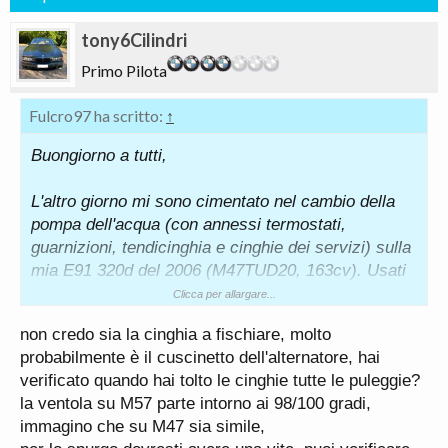
tony6Cilindri
Primo Pilota
Fulcro97 ha scritto:
↑
Buongiorno a tutti,
L'altro giorno mi sono cimentato nel cambio della
pompa dell'acqua (con annessi termostati,
guarnizioni, tendicinghia e cinghie dei servizi) sulla
mia E91 320d del 2006 (M47TUD20, 163cv). Usati
solo ricambi di qualità (MAHLE, Continental, INA),
Clicca per allargare...
qualche sclero qua e la ma nulla di che fatto tutto.
non credo sia la cinghia a fischiare, molto
Ci sono tuttavia alcune cose per cui ho un dubbio e
probabilmente è il cuscinetto dell'alternatore, hai
volevo chiedere se qualcuno di voi avesse
verificato quando hai tolto le cinghie tutte le puleggie?
esperienza in merito. Innanzitutto preciso che ho
la ventola su M57 parte intorno ai 98/100 gradi,
rabboccato il liquido di raffreddamento fino a
immagino che su M47 sia simile,
portarlo a livello (a seguito di diversi km e prove)