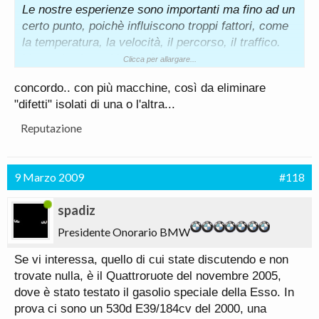
Le nostre esperienze sono importanti ma fino ad un
certo punto, poichè influiscono troppi fattori, come
la temperatura, la velocità, il percorso, il traffico.
Un modo ci sarebbe però...
Clicca per allargare...
Si va a Nardò e si gira finchè ghe nè. ovviamente a
concordo.. con più macchine, così da eliminare
velocità costante, direi 180km/h, altrimenti 2
"difetti" isolati di una o l'altra...
maron.
Reputazione
9 Marzo 2009
#118
spadiz
Presidente Onorario BMW
Se vi interessa, quello di cui state discutendo e non
trovate nulla, è il Quattroruote del novembre 2005,
dove è stato testato il gasolio speciale della Esso. In
prova ci sono un 530d E39/184cv del 2000, una