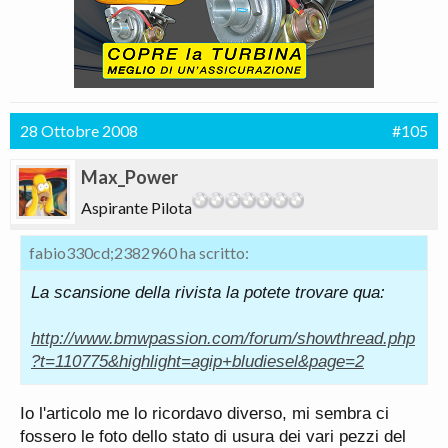
28 Ottobre 2008
#105
Max_Power
Aspirante Pilota
fabio330cd;2382960 ha scritto:
La scansione della rivista la potete trovare qua:
http://www.bmwpassion.com/forum/showthread.php
?t=110775&highlight=agip+bludiesel&page=2
Io l'articolo me lo ricordavo diverso, mi sembra ci
fossero le foto dello stato di usura dei vari pezzi del