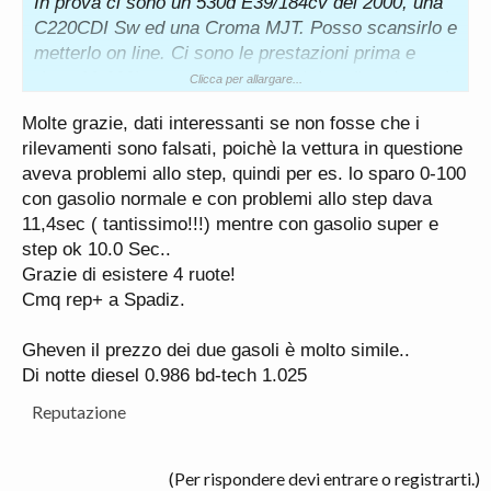
In prova ci sono un 530d E39/184cv del 2000, una
C220CDI Sw ed una Croma MJT. Posso scansirlo e
metterlo on line. Ci sono le prestazioni prima e
dopo 10.000km percorsi con quel tipo di carburanti,
Clicca per allargare...
foto del fap della Croma e degli iniettori del BMW.
Molte grazie, dati interessanti se non fosse che i
Se cercate nella sezione E39 i dati del 530 li avevo
rilevamenti sono falsati, poichè la vettura in questione
comunque già postati la':
aveva problemi allo step, quindi per es. lo sparo 0-100
con gasolio normale e con problemi allo step dava
http://www.bmwpassion.com/forum/showthread.php
11,4sec ( tantissimo!!!) mentre con gasolio super e
?t=118814&highlight
=
step ok 10.0 Sec..
Grazie di esistere 4 ruote!
Cmq rep+ a Spadiz.
Gheven il prezzo dei due gasoli è molto simile..
Di notte diesel 0.986 bd-tech 1.025
Reputazione
(Per rispondere devi entrare o registrarti.)