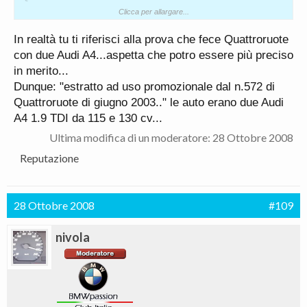
Clicca per allargare...
Fabio:
In realtà tu ti riferisci alla prova che fece Quattroruote
Chettelodicoaffà??? In Inglese "Forget about it"
con due Audi A4...aspetta che potro essere più preciso
Più bello .
in merito...
Dunque: "estratto ad uso promozionale dal n.572 di
Quattroruote di giugno 2003.." le auto erano due Audi
A4 1.9 TDI da 115 e 130 cv...
Ultima modifica di un moderatore:
28 Ottobre 2008
Reputazione
28 Ottobre 2008
#109
nivola