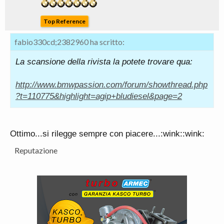
Top Reference
fabio330cd;2382960 ha scritto:
La scansione della rivista la potete trovare qua:
http://www.bmwpassion.com/forum/showthread.php
?t=110775&highlight=agip+bludiesel&page=2
Ottimo...si rilegge sempre con piacere...:wink::wink:
Reputazione