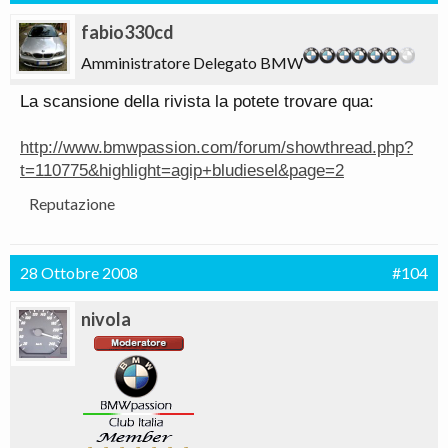
fabio330cd
Amministratore Delegato BMW
La scansione della rivista la potete trovare qua:
http://www.bmwpassion.com/forum/showthread.php?
t=110775&highlight=agip+bludiesel&page=2
Reputazione
28 Ottobre 2008
#104
nivola