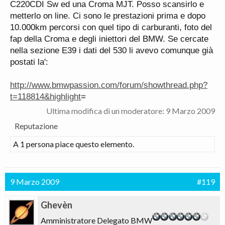
C220CDI Sw ed una Croma MJT. Posso scansirlo e
metterlo on line. Ci sono le prestazioni prima e dopo
10.000km percorsi con quel tipo di carburanti, foto del
fap della Croma e degli iniettori del BMW. Se cercate
nella sezione E39 i dati del 530 li avevo comunque già
postati la':
http://www.bmwpassion.com/forum/showthread.php?
t=118814&highlight
=
Ultima modifica di un moderatore:
9 Marzo 2009
Reputazione
A 1 persona piace questo elemento.
9 Marzo 2009
#119
Ghevèn
Amministratore Delegato BMW