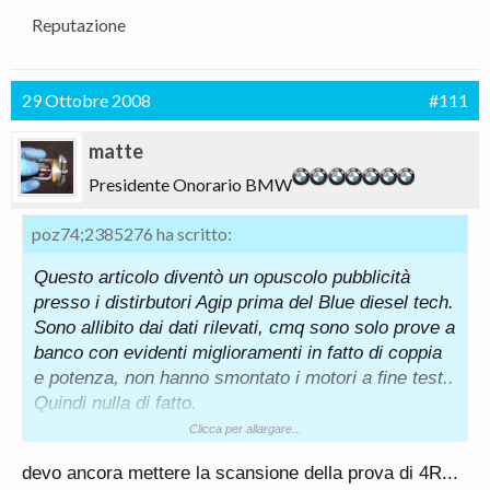
Reputazione
29 Ottobre 2008
#111
matte
Presidente Onorario BMW
poz74;2385276 ha scritto:
Questo articolo diventò un opuscolo pubblicità
presso i distirbutori Agip prima del Blue diesel tech.
Sono allibito dai dati rilevati, cmq sono solo prove a
banco con evidenti miglioramenti in fatto di coppia
e potenza, non hanno smontato i motori a fine test..
Quindi nulla di fatto.
Clicca per allargare...
Fabio:
devo ancora mettere la scansione della prova di 4R...
Chettelodicoaffà??? In Inglese "Forget about it"