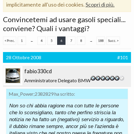
implicitamente all'uso dei cookies.
Scopri di più.
Convincetemi ad usare gasoli speciali...
conviene? Quali i vantaggi?
< Prec.
1
←
4
5
6
7
8
→
188
Succ. >
28 Ottobre 2008
#101
fabio330cd
Amministratore Delegato BMW
Max_Power;2382829 ha scritto:
Non so chi abbia ragione ma con tutte le persone
che lo sconsigliano, tanto che perfino striscia la
notizia ne ha fatto un (negativo) servizio a riguardo,
il dubbio rimane sempre, ancor più se l'azienda è
italiana visto che nel nostro paese le fregature non