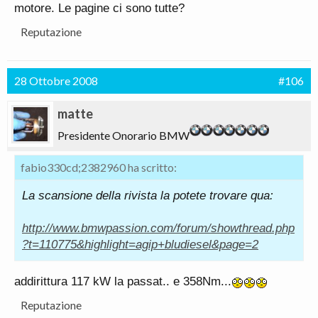
motore. Le pagine ci sono tutte?
Reputazione
28 Ottobre 2008
#106
matte
Presidente Onorario BMW
fabio330cd;2382960 ha scritto:
La scansione della rivista la potete trovare qua:
http://www.bmwpassion.com/forum/showthread.php
?t=110775&highlight=agip+bludiesel&page=2
addirittura 117 kW la passat.. e 358Nm...
Reputazione