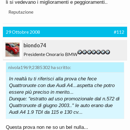
li si vedevano i miglioramenti e peggioramenti..
Più bello .
Reputazione
29 Ottobre 2008
#112
biondo74
Presidente Onorario BMW
nivola1969;2385302 ha scritto:
In realtà tu ti riferisci alla prova che fece
Quattroruote con due Audi A4...aspetta che potro
essere più preciso in merito...
Dunque: "estratto ad uso promozionale dal n.572 di
Quattroruote di giugno 2003.." le auto erano due
Audi A4 1.9 TDI da 115 e 130 cv...
Questa prova non ne so un bel nulla...