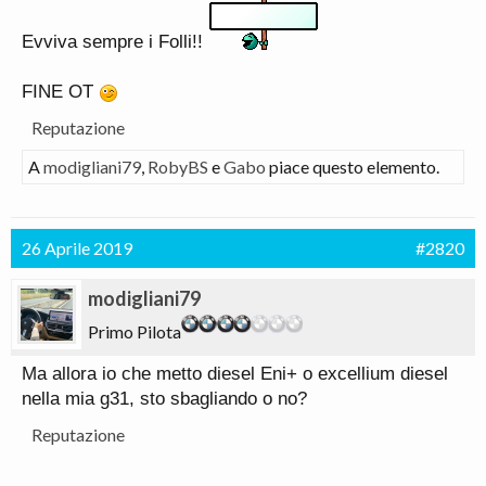
Evviva sempre i Folli!!
FINE OT
Reputazione
A
modigliani79
,
RobyBS
e
Gabo
piace questo elemento.
26 Aprile 2019
#2820
modigliani79
Primo Pilota
Ma allora io che metto diesel Eni+ o excellium diesel
nella mia g31, sto sbagliando o no?
Reputazione