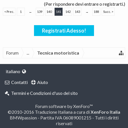
(Per rispondere devi entrare o registrarti.)
< Prec.
1
←
139
140
141
142
143
→
188
Succ. >
Registrati Adesso!
Forum
...
Tecnica motoristica
italiano
Contatti
Aiuto
Termini e Condizioni d'uso del sito
Forum software by XenForo™
©2010-2016 Traduzione Italiana a cura di
XenForo Italia
BMWpassion - Partita IVA 06089001215 - Tutti i diritti
riservati