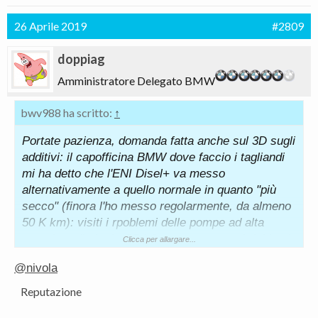
26 Aprile 2019
#2809
doppiag
Amministratore Delegato BMW
bwv988 ha scritto:
↑
Portate pazienza, domanda fatta anche sul 3D sugli
additivi: il capofficina BMW dove faccio i tagliandi
mi ha detto che l'ENI Disel+ va messo
alternativamente a quello normale in quanto "più
secco" (finora l'ho messo regolarmente, da almeno
50 K km): visiti i rpoblemi delle pompe ad alta
pressione (io ho la CP4-2, non soggetta ai richiami
Clicca per allargare...
recenti) che devo fa?
@nivola
Grazie
Reputazione