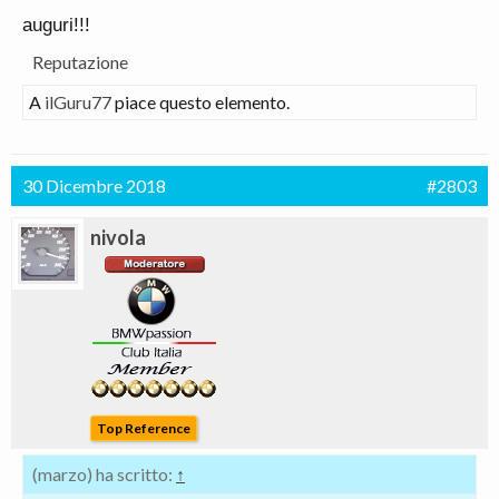
auguri!!!
Reputazione
A
ilGuru77
piace questo elemento.
30 Dicembre 2018
#2803
nivola
Top Reference
(marzo) ha scritto:
↑