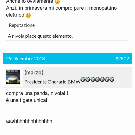
Anche io ovviamente
Anzi, in primavera mi compro pure il monopattino
elettrico
Reputazione
A
nivola
piace questo elemento.
29 Dicembre 2018
#2802
(marzo)
Presidente Onorario BMW
compra una panda, nivola!!!
è una figata unica!!
aaahhhhhhhhhhhhhh