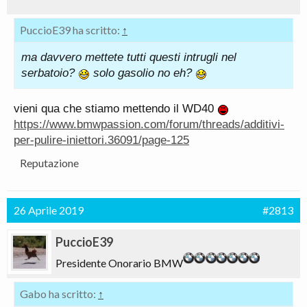
PuccioE39 ha scritto:
↑
ma davvero mettete tutti questi intrugli nel
serbatoio?
solo gasolio no eh?
vieni qua che stiamo mettendo il WD40
https://www.bmwpassion.com/forum/threads/additivi-
per-pulire-iniettori.36091/page-125
Reputazione
26 Aprile 2019
#2813
PuccioE39
Presidente Onorario BMW
Gabo ha scritto:
↑