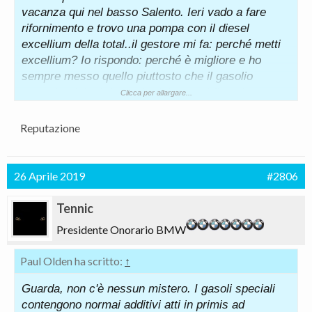
vacanza qui nel basso Salento. Ieri vado a fare
rifornimento e trovo una pompa con il diesel
excellium della total..il gestore mi fa: perché metti
excellium? Io rispondo: perché è migliore e ho
sempre messo quello piuttosto che il gasolio
normale ..lui mi risponde: “siete tutti fissati e non
Clicca per allargare...
capite..se hai già la bocchetta dell’ad blue, nn
serve mettere gasolio excellium o Diesel + Eni
Reputazione
perché in più hanno solo additivo. Quindi rischi
anche di rovinare il motore...lo dico anche se vado
contro i miei interessi..”. Naturalmente non mi
26 Aprile 2019
#2806
andava di entrare in polemica con uno che nn
sapeva neanche di cosa stava parlando..però vi
Tennic
rendete conto?? Questo è il proprietario...poi ha
Presidente Onorario BMW
continuato prendendomi per scemo perché ha detto
che al massimo lui mette quel tipo di gasolio ogni
Paul Olden ha scritto:
↑
3/4 pieni...
Guarda, non c'è nessun mistero. I gasoli speciali
contengono normai additivi atti in primis ad