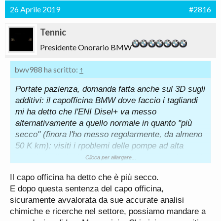
26 Aprile 2019
#2816
Tennic
Presidente Onorario BMW
bwv988 ha scritto:
↑
Portate pazienza, domanda fatta anche sul 3D sugli
additivi: il capofficina BMW dove faccio i tagliandi
mi ha detto che l'ENI Disel+ va messo
alternativamente a quello normale in quanto "più
secco" (finora l'ho messo regolarmente, da almeno
50 K km): visiti i rpoblemi delle pompe ad alta
pressione (io ho la CP4-2, non soggetta ai richiami
Clicca per allargare...
recenti) che devo fa?
Il capo officina ha detto che è più secco.
Grazie
E dopo questa sentenza del capo officina,
sicuramente avvalorata da sue accurate analisi
chimiche e ricerche nel settore, possiamo mandare a