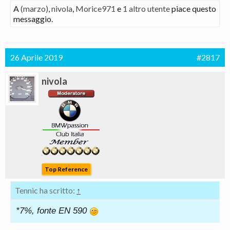
A
(marzo)
,
nivola
,
Morice971
e
1 altro utente
piace questo
messaggio.
26 Aprile 2019
#2817
nivola
Top Reference
Tennic ha scritto:
↑
*7%, fonte EN 590