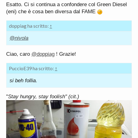
Esatto. Ci si continua a confondere col Green Diesel
(eni) che è cosa ben diversa dal FAME
doppiag ha scritto:
↑
@nivola
Ciao, caro
@doppiag
! Grazie!
PuccioE39 ha scritto:
↑
si beh follia.
"
Stay hungry, stay foolish" (cit.)