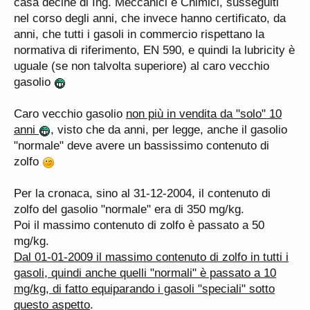
casa decine di Ing. Meccanici e Chimici, susseguiti
nel corso degli anni, che invece hanno certificato, da
anni, che tutti i gasoli in commercio rispettano la
normativa di riferimento, EN 590, e quindi la lubricity è
uguale (se non talvolta superiore) al caro vecchio
gasolio
Caro vecchio gasolio
non più in vendita da "solo" 10
anni
, visto che da anni, per legge, anche il gasolio
"normale" deve avere un bassissimo contenuto di
zolfo
Per la cronaca, sino al 31-12-2004, il contenuto di
zolfo del gasolio "normale" era di 350 mg/kg.
Poi il massimo contenuto di zolfo è passato a 50
mg/kg.
Dal 01-01-2009 il massimo contenuto di zolfo in tutti i
gasoli, quindi anche quelli "normali" è passato a 10
mg/kg, di fatto equiparando i gasoli "speciali" sotto
questo aspetto
.