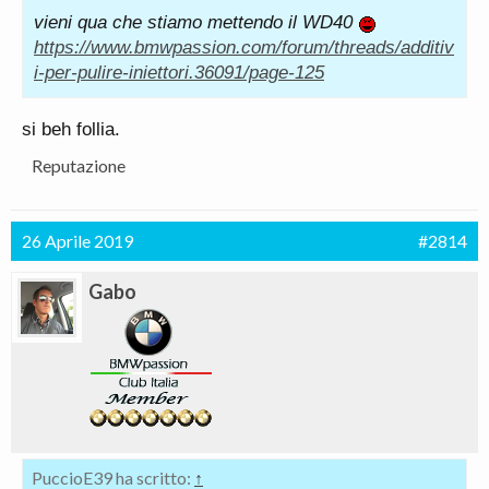
vieni qua che stiamo mettendo il WD40
https://www.bmwpassion.com/forum/threads/additiv
i-per-pulire-iniettori.36091/page-125
si beh follia.
Reputazione
26 Aprile 2019
#2814
Gabo
PuccioE39 ha scritto:
↑