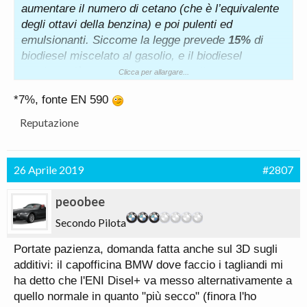
aumentare il numero di cetano (che è l’equivalente
degli ottavi della benzina) e poi pulenti ed
emulsionanti. Siccome la legge prevede
15%
di
biodiesel miscelato al gasolio, e il biodiesel
contiene più acqua rispetto al gasolio vero,
Clicca per allargare...
l’additivo è utile a migliorare resa e combustione,
*7%, fonte EN 590
con tutte le conseguenze del caso. Lo stesso
identico risultato lo puoi avere facendo il pieno di
Reputazione
diesel normale e aggiungendo un additivo dei tanti
che si trovano in commercio, per un costo molto
più basso rispetto al gasolio speciale (ma con un
26 Aprile 2019
#2807
po’ di scomodità in più dovendolo dosare tu ogni
volta)
peoobee
Secondo Pilota
Portate pazienza, domanda fatta anche sul 3D sugli
additivi: il capofficina BMW dove faccio i tagliandi mi
ha detto che l'ENI Disel+ va messo alternativamente a
quello normale in quanto "più secco" (finora l'ho