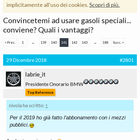
implicitamente all'uso dei cookies.
Scopri di più.
Convincetemi ad usare gasoli speciali...
conviene? Quali i vantaggi?
< Prec.
1
←
139
140
141
142
143
→
188
Succ. >
29 Dicembre 2018
#2801
labrie_it
Presidente Onorario BMW
Top Reference
nivola ha scritto:
↑
Per il 2019 ho già fatto l'abbonamento con i mezzi
pubblici.