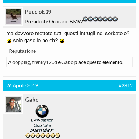
PuccioE39
Presidente Onorario BMW
ma davvero mettete tutti questi intrugli nel serbatoio?
solo gasolio no eh?
Reputazione
A
doppiag
,
frenky120d
e
Gabo
piace questo elemento.
26 Aprile 2019
#2812
Gabo