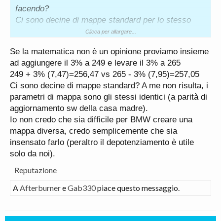
facendo?
Ci sono decine di mappe standard per lo stesso
modello, dubito che chi ha ti ha detto che sono
Clicca per allargare...
uguali sia riuscito veramente a beccarne due
Se la matematica non è un opinione proviamo insieme
identiche.
ad aggiungere il 3% a 249 e levare il 3% a 265
249 + 3% (7,47)=256,47 vs 265 - 3% (7,95)=257,05
Per rispondere a
@Gab330
:
Ci sono decine di mappe standard? A me non risulta, i
1) Non è solo una mappa, sono proprio dei modelli
parametri di mappa sono gli stessi identici (a parità di
diversi (TX78 e TX79)
aggiornamento sw della casa madre).
2) Coppia e cv si misurano in due punti diversi,
Io non credo che sia difficile per BMW creare una
possono benissimo avere lo stesso picco di coppia
mappa diversa, credo semplicemente che sia
e cv diversi.
insensato farlo (peraltro il depotenziamento è utile
3)Il dato del CO2 è un range, varia anche in base
solo da noi).
all'allestimento, non è un dato utile. Se guardi la
vmax e lo 0-100 sono diversi.
Reputazione
A
Afterburner
e
Gab330
piace questo messaggio.
Non capisco perché crediate sia così difficile per
BMW creare una mappa 183kw.