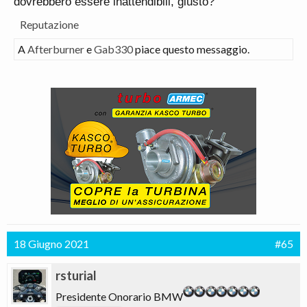
dovrebbero essere inattendibili, giusto?
Reputazione
A
Afterburner
e
Gab330
piace questo messaggio.
18 Giugno 2021
#65
rsturial
Presidente Onorario BMW