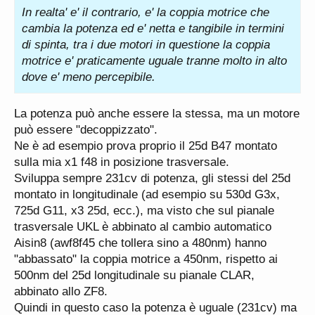
In realta' e' il contrario, e' la coppia motrice che
cambia la potenza ed e' netta e tangibile in termini
di spinta, tra i due motori in questione la coppia
motrice e' praticamente uguale tranne molto in alto
dove e' meno percepibile.
La potenza può anche essere la stessa, ma un motore
può essere "decoppizzato".
Ne è ad esempio prova proprio il 25d B47 montato
sulla mia x1 f48 in posizione trasversale.
Sviluppa sempre 231cv di potenza, gli stessi del 25d
montato in longitudinale (ad esempio su 530d G3x,
725d G11, x3 25d, ecc.), ma visto che sul pianale
trasversale UKL è abbinato al cambio automatico
Aisin8 (awf8f45 che tollera sino a 480nm) hanno
"abbassato" la coppia motrice a 450nm, rispetto ai
500nm del 25d longitudinale su pianale CLAR,
abbinato allo ZF8.
Quindi in questo caso la potenza è uguale (231cv) ma