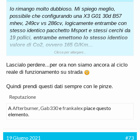
Io rimango molto dubbioso. Mi spiego meglio,
possibile che configurando una X3 G01 30d B57
mhev, 249cv vs 286cv, logicamente entrambe con
stesso identico pacchetto Msport e stessi cerchi da
19 pollici,
entrambe emettono lo stesso identico
valore di Co2, ovvero 165 G/Km...
[...]
Clicca per allargare...
Lascialo perdere...per ora non siamo ancora al ciclo
reale di funzionamento su strada
Quindi prendi questi dati sempre con le pinze.
Reputazione
A
Afterburner
,
Gab330
e
frankalex
piace questo
elemento.
19 Giugno 2021
#73