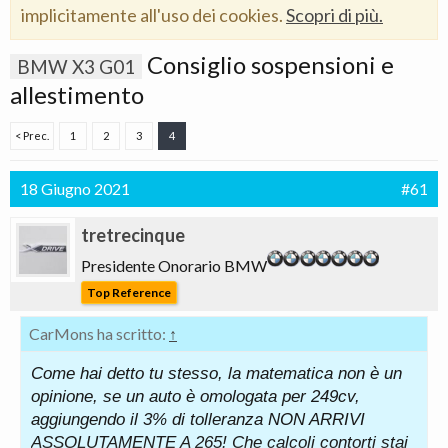
implicitamente all'uso dei cookies.
Scopri di più.
Consiglio sospensioni e
BMW X3 G01
allestimento
< Prec.
1
2
3
4
18 Giugno 2021
#61
tretrecinque
Presidente Onorario BMW
Top Reference
CarMons ha scritto:
↑
Come hai detto tu stesso, la matematica non è un
opinione, se un auto è omologata per 249cv,
aggiungendo il 3% di tolleranza NON ARRIVI
ASSOLUTAMENTE A 265! Che calcoli contorti stai