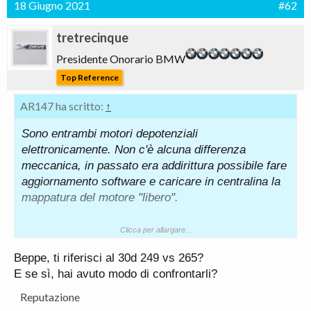
18 Giugno 2021
#62
tretrecinque
Presidente Onorario BMW
Top Reference
AR147 ha scritto:
↑
Sono entrambi motori depotenziali
elettronicamente. Non c'è alcuna differenza
meccanica, in passato era addirittura possibile fare
aggiornamento software e caricare in centralina la
mappatura del motore "libero".
A banco hanno realmente differenze di potenza ma
Clicca per allargare...
su strada si vedono molto meno perché erogano
Beppe, ti riferisci al 30d 249 vs 265?
uguale nelle condizioni d'uso normale.
E se sì, hai avuto modo di confrontarli?
Reputazione