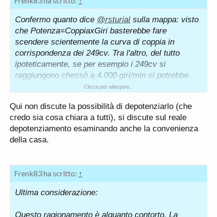
Frenk83 ha scritto:
↑
Confermo quanto dice
@rsturial
sulla mappa: visto
che Potenza=CoppiaxGiri basterebbe fare
scendere scientemente la curva di coppia in
corrispondenza dei 249cv. Tra l'altro, del tutto
ipoteticamente, se per esempio i 249cv si
raggiungono chessò a 4.000 giri/min si potrebbe
"modellare" la curva di coppia per mantenere la
Clicca per allargare...
potenza massima "piatta" fino al limite di giri in cui
Qui non discute la possibilità di depotenziarlo (che
il 265cv raggiunge il suo picco. Non sono
credo sia cosa chiara a tutti), si discute sul reale
programmazioni difficili da fare, basti pensare a
depotenziamento esaminando anche la convenienza
quanti "mappatori" non ufficiali più o meno capaci
della casa.
esistono sul mercato: fai due software leggermente
diversi e, in linea di montaggio, la centralina viene
programmata con la mappa richiesta dall'ordine in
Frenk83 ha scritto:
↑
assemblaggio.
Ultima considerazione:
Per quanto riguarda invece le emissioni,
ricordiamoci che i cicli di omologazione anti
Questo ragionamento è alquanto contorto. La