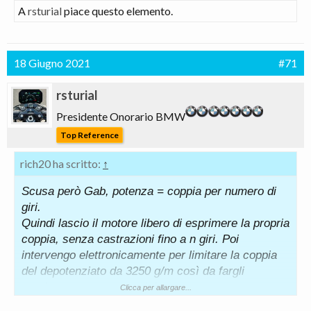
A
rsturial
piace questo elemento.
coppia) espressa tra 3250 e 4400 giri/minuto anche
per la variante "depotenziata" anti superbollo
18 Giugno 2021
#71
rsturial
Presidente Onorario BMW
Top Reference
rich20 ha scritto:
↑
Scusa però Gab, potenza = coppia per numero di
giri.
Quindi lascio il motore libero di esprimere la propria
coppia, senza castrazioni fino a n giri. Poi
intervengo elettronicamente per limitare la coppia
del depotenziato da 3250 g/m così da fargli
esprimere una potenza inferiore.
Clicca per allargare...
Non c'è nulla di strano.