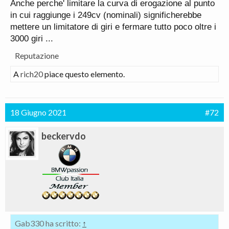
Anche perche' limitare la curva di erogazione al punto
Impossibile sarebbe esprimere la medesima coppia
in cui raggiunge i 249cv (nominali) significherebbe
al medesimo regime e avere due potenze diverse.
mettere un limitatore di giri e fermare tutto poco oltre i
3000 giri ...
Reputazione
A
rich20
piace questo elemento.
18 Giugno 2021
#72
beckervdo
Gab330 ha scritto:
↑