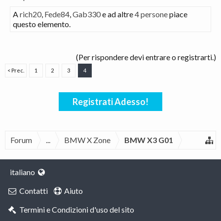
A
rich20
,
Fede84
,
Gab330
e ad altre
4 persone
piace
questo elemento.
(Per rispondere devi entrare o registrarti.)
< Prec.
1
2
3
4
Registrati Adesso!
Forum
...
BMW X Zone
BMW X3 G01
italiano
Contatti
Aiuto
Termini e Condizioni d'uso del sito