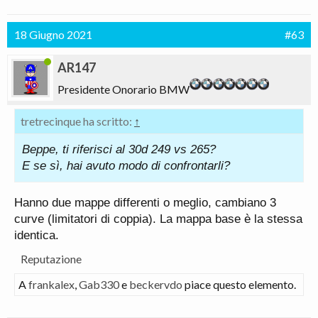
18 Giugno 2021
#63
AR147
Presidente Onorario BMW
tretrecinque ha scritto:
↑
Beppe, ti riferisci al 30d 249 vs 265?
E se sì, hai avuto modo di confrontarli?
Hanno due mappe differenti o meglio, cambiano 3
curve (limitatori di coppia). La mappa base è la stessa
identica.
Reputazione
A
frankalex
,
Gab330
e
beckervdo
piace questo elemento.