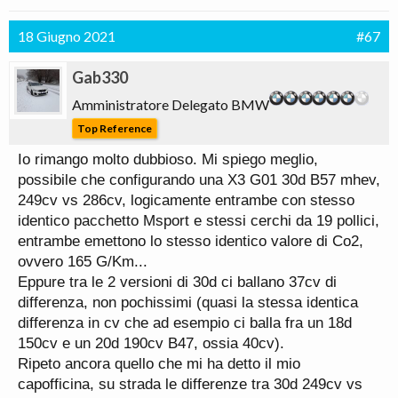
18 Giugno 2021
#67
Gab330
Amministratore Delegato BMW
Top Reference
Io rimango molto dubbioso. Mi spiego meglio,
possibile che configurando una X3 G01 30d B57 mhev,
249cv vs 286cv, logicamente entrambe con stesso
identico pacchetto Msport e stessi cerchi da 19 pollici,
entrambe emettono lo stesso identico valore di Co2,
ovvero 165 G/Km...
Eppure tra le 2 versioni di 30d ci ballano 37cv di
differenza, non pochissimi (quasi la stessa identica
differenza in cv che ad esempio ci balla fra un 18d
150cv e un 20d 190cv B47, ossia 40cv).
Ripeto ancora quello che mi ha detto il mio
capofficina, su strada le differenze tra 30d 249cv vs