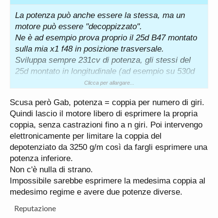
La potenza può anche essere la stessa, ma un
motore può essere "decoppizzato".
Ne è ad esempio prova proprio il 25d B47 montato
sulla mia x1 f48 in posizione trasversale.
Sviluppa sempre 231cv di potenza, gli stessi del
25d montato in longitudinale (ad esempio su 530d
G3x, 725d G11, x3 25d, ecc.), ma visto che sul
Clicca per allargare...
pianale trasversale UKL è abbinato al cambio
Scusa però Gab, potenza = coppia per numero di giri.
automatico Aisin8 (awf8f45 che tollera sino a
Quindi lascio il motore libero di esprimere la propria
480nm) hanno "abbassato" la coppia motrice a
coppia, senza castrazioni fino a n giri. Poi intervengo
450nm, rispetto ai 500nm del 25d longitudinale su
elettronicamente per limitare la coppia del
pianale CLAR, abbinato allo ZF8.
depotenziato da 3250 g/m così da fargli esprimere una
Quindi in questo caso la potenza è uguale (231cv)
potenza inferiore.
ma la coppia motrice è diversa (450nm Vs 500nm).
Non c'è nulla di strano.
Cosa totalmente diversa dal 30d, dove la coppia
Impossibile sarebbe esprimere la medesima coppia al
motrice è pressoché identica (650nm da 1500 a
medesimo regime e avere due potenze diverse.
2500 giri/minuto) e però cambia la potenza (249cv
vs 286cv) anche se la potenza massima è sempre
Reputazione
(e stranamente guardando il grafico di potenza e