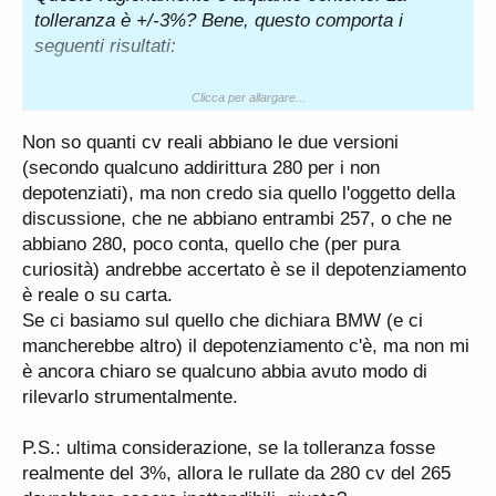
inquinamento seguono protoccoli ben diversi dalla
tolleranza è +/-3%? Bene, questo comporta i
misura della potenza massima, quindi
seguenti risultati:
fondamentalmente due motori meccanicamente
uguali usati non a pieno carico ma con un uso più
249cv -> range 241,53cv/256,47cv
Clicca per allargare...
nella norma quotidiana mi pare normale che
265cv -> range 257,05cv/272,93cv
abbiano valori sovrapponibili.
Non so quanti cv reali abbiano le due versioni
(secondo qualcuno addirittura 280 per i non
Ok se prendi il dato migliore del depo e quello
depotenziati), ma non credo sia quello l'oggetto della
peggiore del 265 sono uguali, ma perchè il depo
discussione, che ne abbiano entrambi 257, o che ne
dovrebbe tirare al massimo del range mentre il 265
abbiano 280, poco conta, quello che (per pura
essere più spompato del dato dichiarato? Vuoi
curiosità) andrebbe accertato è se il depotenziamento
quindi forse dire che entrambe le versioni hanno
è reale o su carta.
circa 257cv?
Se ci basiamo sul quello che dichiara BMW (e ci
mancherebbe altro) il depotenziamento c'è, ma non mi
è ancora chiaro se qualcuno abbia avuto modo di
rilevarlo strumentalmente.
P.S.: ultima considerazione, se la tolleranza fosse
realmente del 3%, allora le rullate da 280 cv del 265