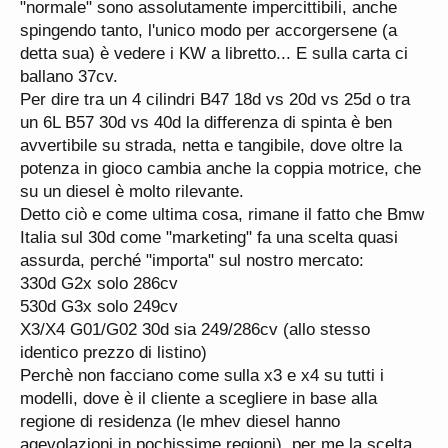
"normale" sono assolutamente impercittibili, anche
spingendo tanto, l'unico modo per accorgersene (a
detta sua) è vedere i KW a libretto... E sulla carta ci
ballano 37cv.
Per dire tra un 4 cilindri B47 18d vs 20d vs 25d o tra
un 6L B57 30d vs 40d la differenza di spinta è ben
avvertibile su strada, netta e tangibile, dove oltre la
potenza in gioco cambia anche la coppia motrice, che
su un diesel è molto rilevante.
Detto ciò e come ultima cosa, rimane il fatto che Bmw
Italia sul 30d come "marketing" fa una scelta quasi
assurda, perché "importa" sul nostro mercato:
330d G2x solo 286cv
530d G3x solo 249cv
X3/X4 G01/G02 30d sia 249/286cv (allo stesso
identico prezzo di listino)
Perchè non facciano come sulla x3 e x4 su tutti i
modelli, dove è il cliente a scegliere in base alla
regione di residenza (le mhev diesel hanno
agevolazioni in pochissime regioni), per me la scelta