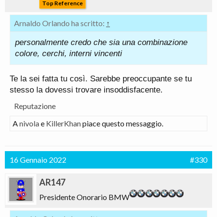
Top Reference
Arnaldo Orlando ha scritto:
↑
personalmente credo che sia una combinazione
colore, cerchi, interni vincenti
Te la sei fatta tu così. Sarebbe preoccupante se tu
stesso la dovessi trovare insoddisfacente.
Reputazione
A
nivola
e
KillerKhan
piace questo messaggio.
16 Gennaio 2022
#330
AR147
Presidente Onorario BMW