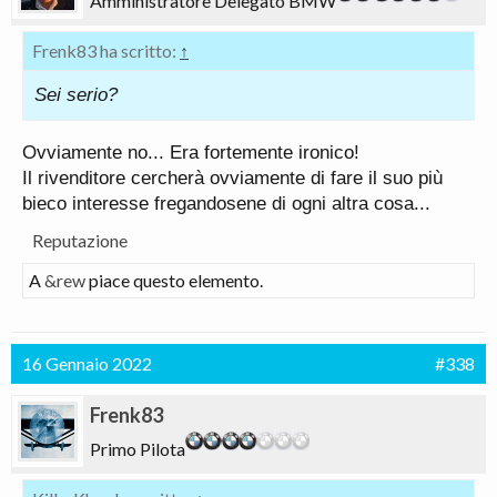
Amministratore Delegato BMW
Frenk83 ha scritto:
↑
Sei serio?
Ovviamente no... Era fortemente ironico!
Il rivenditore cercherà ovviamente di fare il suo più
bieco interesse fregandosene di ogni altra cosa...
Reputazione
A
&rew
piace questo elemento.
16 Gennaio 2022
#338
Frenk83
Primo Pilota