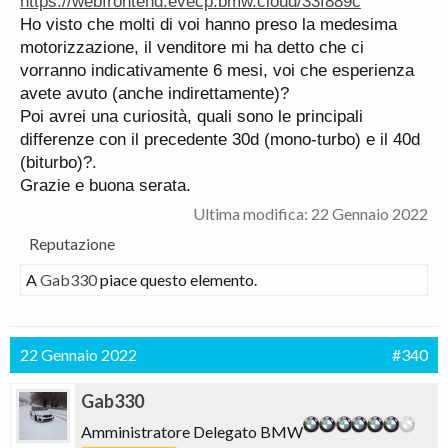
https://webfrontend.evecp.bmw.cloud/33f889c
Ho visto che molti di voi hanno preso la medesima
motorizzazione, il venditore mi ha detto che ci
vorranno indicativamente 6 mesi, voi che esperienza
avete avuto (anche indirettamente)?
Poi avrei una curiosità, quali sono le principali
differenze con il precedente 30d (mono-turbo) e il 40d
(biturbo)?.
Grazie e buona serata.
Ultima modifica:
22 Gennaio 2022
Reputazione
A
Gab330
piace questo elemento.
22 Gennaio 2022
#340
Gab330
Amministratore Delegato BMW