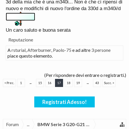
3d della mia che è una m340i... Non è che ci ripensi di
nuovo e modifichi di nuovo l'ordine da 330d a m340i/d
Un caro saluto e buona serata
Reputazione
A
rsturial
,
Afterburner
,
Paolo-75
e ad altre
3 persone
piace questo elemento.
(Per rispondere devi entrare o registrarti.)
< Prec.
1
←
15
16
17
18
19
→
43
Succ. >
Registrati Adesso!
Forum
...
BMW Serie 3 G20-G21 2019