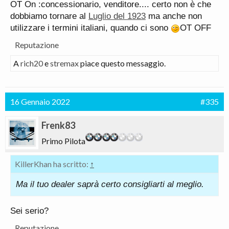
OT On :concessionario, venditore.... certo non è che
dobbiamo tornare al
Luglio del 1923
ma anche non
utilizzare i termini italiani, quando ci sono
OT OFF
Reputazione
A
rich20
e
stremax
piace questo messaggio.
16 Gennaio 2022
#335
Frenk83
Primo Pilota
KillerKhan ha scritto:
↑
Ma il tuo dealer saprà certo consigliarti al meglio.
Sei serio?
Reputazione