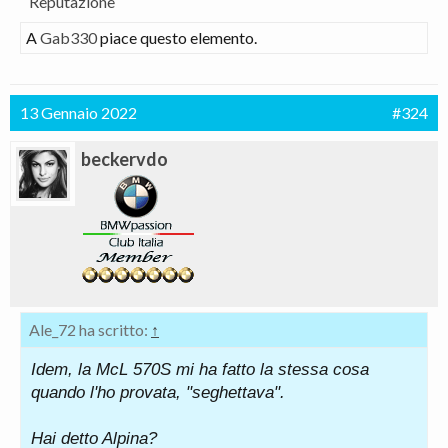
Reputazione
A
Gab330
piace questo elemento.
13 Gennaio 2022
#324
beckervdo
Ale_72 ha scritto:
↑
Idem, la McL 570S mi ha fatto la stessa cosa
quando l'ho provata, "seghettava".
Hai detto Alpina?