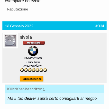
esemplare notevole.
Reputazione
16 Gennaio 2022
#334
nivola
Top Reference
KillerKhan ha scritto:
↑
Ma il tuo
dealer
saprà certo consigliarti al meglio.