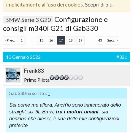
implicitamente all'uso dei cookies.
Scopri di più.
Configurazione e
BMW Serie 3 G20
consigli m340i G21 di Gab330
< Prec.
1
←
15
16
17
18
19
→
43
Succ. >
13 Gennaio 2022
#321
Frenk83
Primo Pilota
Gab330 ha scritto:
↑
Sei come me allora. Anch'io sono innamorato dello
straight six 6L Bmw,
tra i motori umani
, sia
benzina che diesel, è una delle mie configurazioni
preferite