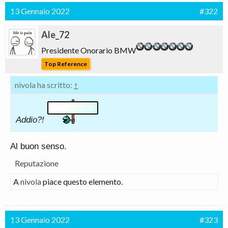
13 Gennaio 2022
#322
Ale_72
Presidente Onorario BMW
Top Reference
nivola ha scritto:
↑
Addio?!
Al buon senso.
Reputazione
A
nivola
piace questo elemento.
13 Gennaio 2022
#323