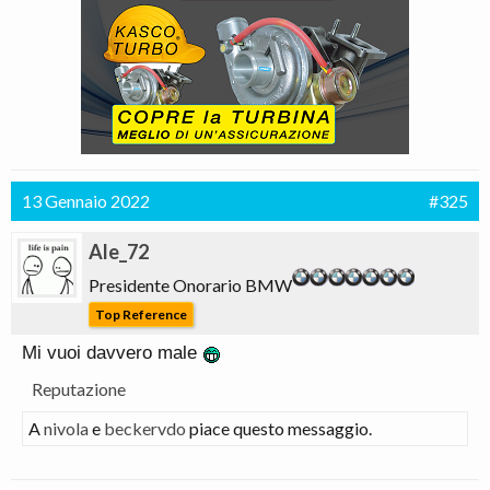
13 Gennaio 2022
#325
Ale_72
Presidente Onorario BMW
Top Reference
Mi vuoi davvero male
Reputazione
A
nivola
e
beckervdo
piace questo messaggio.