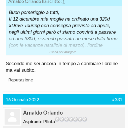
Arnaldo Orlando ha scritto:
↑
Buon pomeriggio a tutti,
Il 12 dicembre mia moglie ha ordinato una 320d
xDrive Touring con consegna prevista ad aprile,
negli ultimi giorni però ci siamo convinti a passare
ad una 330d, essendo passato un mese dalla firma
(con le vacanze natalizie di mezzo), l'ordine
sarebbe ancora modificabile? Mancano comunque
Clicca per allargare...
3 mesi alla consegna. In caso contrario, secondo la
Secondo me sei ancora in tempo a cambiare l’ordine
vostra esperienza, è possibile fare un accordo con
ma vai subito.
il concessionario per una vettura analoga con
motorizzazione diversa, la 320d da me ordinata è
Reputazione
fatta molto bene (circa 70.000 euro di listino,
venduta con il 17% di sconto) e dato il momento
non penso abbiano molti problemi a rivenderla,
16 Gennaio 2022
#331
specialmente per la configurazione molto richiesta.
Saluti.
Arnaldo Orlando
PS
Aspirante Pilota
Mi scuso per la non attinenza alla sezione.