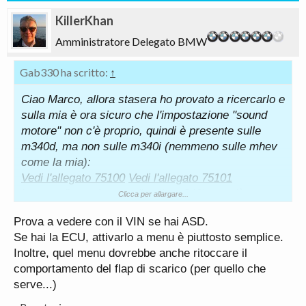
KillerKhan
Amministratore Delegato BMW
Gab330 ha scritto:
↑
Ciao Marco, allora stasera ho provato a ricercarlo e
sulla mia è ora sicuro che l'impostazione "sound
motore" non c'è proprio, quindi è presente sulle
m340d, ma non sulle m340i (nemmeno sulle mhev
come la mia):
Vedi l'allegato 75100
Vedi l'allegato 75101
La voce "sound motore" sulla m340i non c'è.
Clicca per allargare...
Grazie mille ancora, buona serata
Prova a vedere con il VIN se hai ASD.
Se hai la ECU, attivarlo a menu è piuttosto semplice.
Inoltre, quel menu dovrebbe anche ritoccare il
comportamento del flap di scarico (per quello che
serve...)