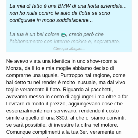
La mia di fatto è una BMW di una flotta aziendale...
non ho nulla contro le auto da flotta se sono
configurate in modo soddisfacente...
La tua è un bel colore
, credo però che
l'abbonamento con interno mokka e, soprattutto,
con le pinze rosse la renda molto... inusuale, ecco.
Clicca per allargare...
E 68.5k senza pack comfort ne pack Innovation
Ne avevo vista una identica in uno show-room a
non aiuta certo la rivendibilità.
Monza, da lì io e mia moglie abbiamo deciso di
Ma il tuo dealer saprà certo consigliarti al meglio.
comprarne una uguale. Purtroppo hai ragione, come
hai detto tu nel render è molto inusuale, ma dal vivo
toglie veramente il fiato. Riguardo ai pacchetti,
avevamo messo in conto di aggiungerli ma oltre a far
lievitare di molto il prezzo, aggiungevano cose che
essenzialmente non servivano, rendendo il costo
simile a quello di una 330d, al che ci siamo convinti,
se sarà possibile, di investire la cifra nel motore.
Comunque complimenti alla tua 3er, veramente un