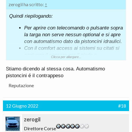
zerogil ha scritto:
↑
Quindi riepilogando:
Per aprire con telecomando o pulsante sopra
la targa non serve nessun optional e si apre
con automatismo dato da pistoncini idraulici.
Con il comfort access ai sistemi su citati si
aggiunge il sensore per il piede e
Clicca per allargare...
probabilmente l’apertura è data dai sempre
pistoncini.
Stiamo dicendo al stessa cosa. Automatismo
Con apertura comfort bagagliaio il sistema è
pistoncini é il contrappeso
motorizzato in chiusura e apertura con
Reputazione
relativi pulsanti.
12 Giugno 2022
#18
Questo spiegherebbe il prezzo dell’optional.
zerogil
Direttore Corse