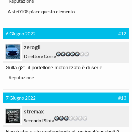
Reputazione
A
ste0108
piace questo elemento.
6 Giugno 2022
#12
zerogil
Direttore Corse
Sulla g21 il portellone motorizzato è di serie
Reputazione
7 Giugno 2022
#13
stremax
Secondo Pilota
Non è che state confondendo gli optional/pacchetti?