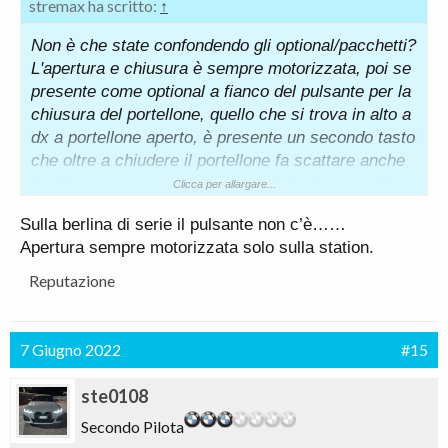
stremax ha scritto:
↑
Non è che state confondendo gli optional/pacchetti?
L'apertura e chiusura è sempre motorizzata, poi se
presente come optional a fianco del pulsante per la
chiusura del portellone, quello che si trova in alto a
dx a portellone aperto, è presente un secondo tasto
che oltre a chiudere il portellone fa scattare anche
la chiusura centralizzata, senza infatti a macchina
Clicca per allargare...
chiusa aprendo il portellone si può scegliere se far
Sulla berlina di serie il pulsante non c’è……
aprire tutte le porte o solo il portellone mentre in
Apertura sempre motorizzata solo sulla station.
chiusura senza confort access il portellone si
chiude ma non si attiva la chiusura centralizzata
Reputazione
7 Giugno 2022
#15
ste0108
Secondo Pilota