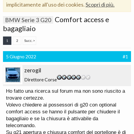
implicitamente all'uso dei cookies.
Scopri di più.
Comfort access e
BMW Serie 3 G20
bagagliaio
1
2
Succ. >
5 Giugno 2022
#1
zerogil
Direttore Corse
Ho fatto una ricerca sul forum ma non sono riuscito a
trovare certezze.
Volevo chiedere ai possessori di g20 con optional
comfort access se hanno il pulsante per chiudere il
bagagliaio e se la chiusura è attivabile da
telecomando.
Su g21 apertura e chiusura comfort del portellone è di