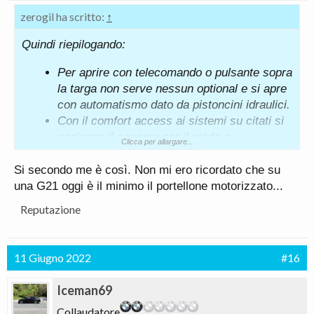
zerogil ha scritto:
↑
Quindi riepilogando:
Per aprire con telecomando o pulsante sopra
la targa non serve nessun optional e si apre
con automatismo dato da pistoncini idraulici.
Con il comfort access ai sistemi su citati si
aggiunge il sensore per il piede e
Clicca per allargare...
probabilmente l’apertura è data dai sempre
pistoncini.
Si secondo me è così. Non mi ero ricordato che su
Con apertura comfort bagagliaio il sistema è
una G21 oggi è il minimo il portellone motorizzato...
motorizzato in chiusura e apertura con
Reputazione
relativi pulsanti.
Questo spiegherebbe il prezzo dell’optional.
11 Giugno 2022
#16
Iceman69
Collaudatore