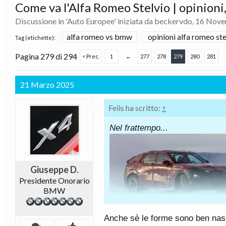
Come va l'Alfa Romeo Stelvio | opinioni, 
Discussione in '
Auto Europee
' iniziata da
beckervdo
,
16 Nove
alfa romeo vs bmw
opinioni alfa romeo ste
Tag (etichette):
Pagina 279 di 294
< Prec.
1
←
277
278
279
280
281
21 Marzo 2025
Felis ha scritto:
↑
Nel frattempo...
Giuseppe D.
Presidente Onorario
BMW
Anche sè le forme sono ben nasc