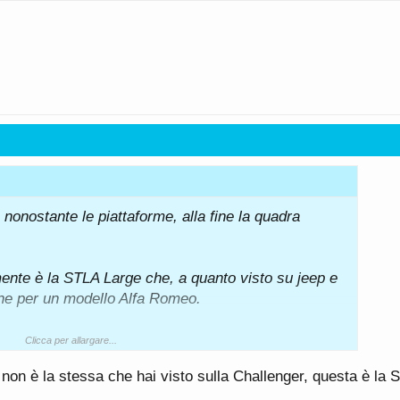
ge ha prestazioni leader nel proprio segmento, tra
teria (118 kWh), l’efficienza di ricarica (4,5 kWh al
ne (0-100 km/h o 62 mph in circa 2 secondi)
ttura BEV a 400 e 800 Volt, STLA Large è la
iù flessibile del settore, in grado di supportare
come berline, crossover e SUV nei segmenti D ed E
la base della piattaforma STLA Large saranno prodotti
le; è previsto il lancio di otto modelli di cinque brand
o i lanci, seguiti poi da
Alfa Romeo
, Chrysler e
nonostante le piattaforme, alla fine la quadra
uattro piattaforme globali che contribuiscono al
ettivi del piano strategico Dare Forward 2030 di
ente è la STLA Large che, a quanto visto su jeep e
ne per un modello Alfa Romeo.
Clicca per allargare...
on è la stessa che hai visto sulla Challenger, questa è la 