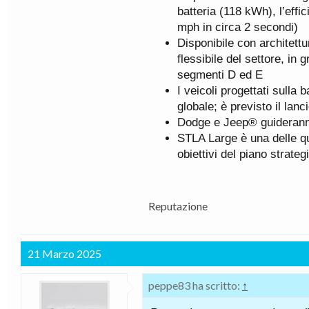
batteria (118 kWh), l’effi
mph in circa 2 secondi)
Disponibile con architett
flessibile del settore, in
segmenti D ed E
I veicoli progettati sulla
globale; è previsto il lanc
Dodge e Jeep® guideranno 
STLA Large è una delle qu
obiettivi del piano strate
Reputazione
21 Marzo 2025
peppe83 ha scritto:
↑