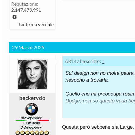
Reputazione:
La piattaforma STLA Lar
2.147.479.991
cui la capacità della bat
minuto) e l’accelerazio
Tante ma vecchie
Disponibile con archite
piattaforma BEV-nativa p
diversi tipi di veicoli 
29 Marzo 2025
I veicoli progettati sul
e venduti a livello globa
AR147 ha scritto:
↑
tra il 2024 e il 2026
Dodge e Jeep® guiderann
Sul design non ho molta paura, 
Maserati
riescono a trovarla.
STLA Large è una delle q
raggiungimento degli obi
Quello che mi preoccupa realm
beckervdo
Stellantis
Dodge, non so quanto vada be
Staremo a vedere...
Questa però sebbene sia Large, n