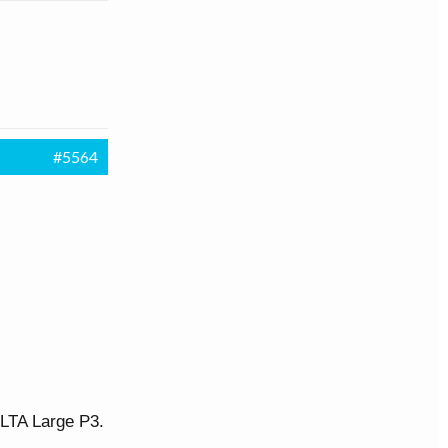
#5564
SLTA Large P3.