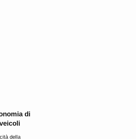
tonomia di
veicoli
ità della