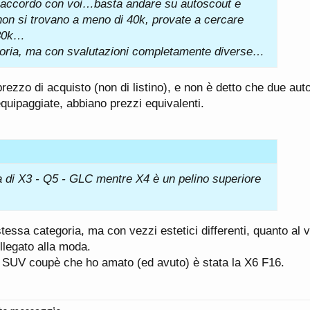
’accordo con voi…basta andare su autoscout e
on si trovano a meno di 40k, provate a cercare
 30k…
goria, ma con svalutazioni completamente diverse…
rezzo di acquisto (non di listino), e non è detto che due aut
equipaggiate, abbiano prezzi equivalenti.
ia di X3 - Q5 - GLC mentre X4 è un pelino superiore
ssa categoria, ma con vezzi estetici differenti, quanto al v
legato alla moda.
co SUV coupè che ho amato (ed avuto) è stata la X6 F16.