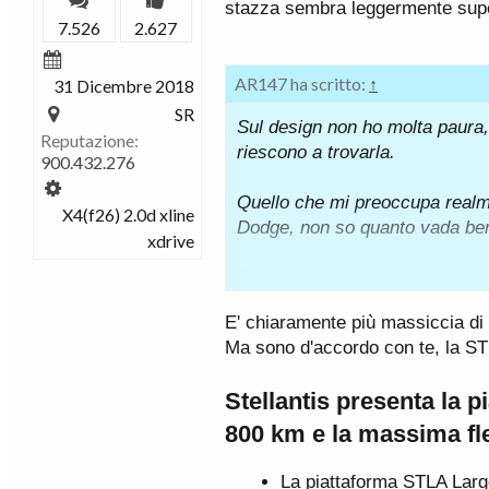
stazza sembra leggermente supe
7.526
2.627
AR147 ha scritto:
↑
31 Dicembre 2018
SR
Sul design non ho molta paura, 
Reputazione:
riescono a trovarla.
900.432.276
Quello che mi preoccupa realm
X4(f26) 2.0d xline
Dodge, non so quanto vada be
xdrive
Staremo a vedere...
E' chiaramente più massiccia di 
Ma sono d'accordo con te, la ST
Stellantis presenta la 
800 km e la massima fle
La piattaforma STLA Large