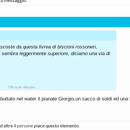
to messaggio.
coste da questa livrea di biscioni rossoneri,
 sembra leggermente superiore, diciamo una via di
 una attuale Stelvio.
Clicca per allargare...
STLA Large che nè condiziona le dimensioni.
tato nel water il pianale Giorgio,un sacco di soldi ed una 
 piattaforma BEV STLA Large che offre
 e la massima flessibilità per
amma di veicoli
d altre
4 persone
piace questo elemento.