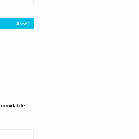
#5563
formidabile