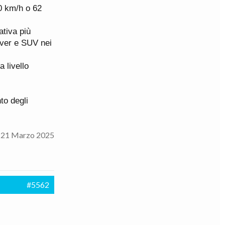
00 km/h o 62
ativa più
sover e SUV nei
 livello
to degli
:
21 Marzo 2025
#5562