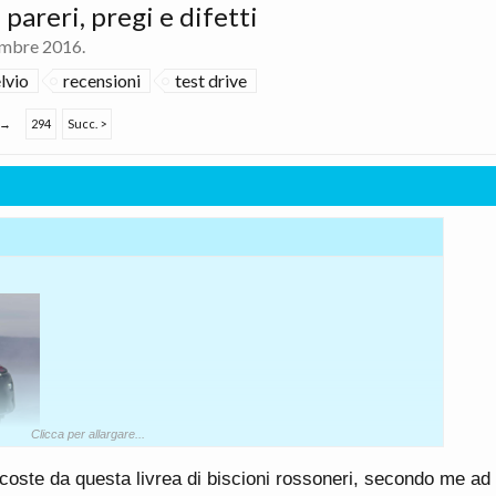
pareri, pregi e difetti
mbre 2016
.
lvio
recensioni
test drive
→
294
Succ. >
Clicca per allargare...
oste da questa livrea di biscioni rossoneri, secondo me ad 