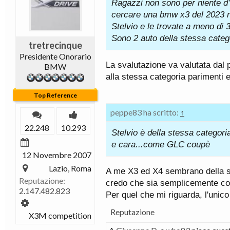
Ragazzi non sono per niente d
cercare una bmw x3 del 2023 n
Stelvio e le trovate a meno di
Sono 2 auto della stessa cate
tretrecinque
Presidente Onorario
La svalutazione va valutata dal p
BMW
alla stessa categoria parimenti 
Top Reference
peppe83 ha scritto:
↑
22.248
10.293
Stelvio è della stessa categor
e cara...come GLC coupè
12 Novembre 2007
Lazio, Roma
A me X3 ed X4 sembrano della ste
Reputazione:
credo che sia semplicemente col
2.147.482.823
Per quel che mi riguarda, l'uni
Reputazione
X3M competition