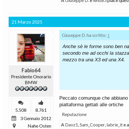
A
Giuseppe D.
e
who83
piace ques
21 Marzo 2025
Giuseppe D. ha scritto:
↑
Anche sè le forme sono ben nas
secondo me ad occhi la stazza
mezzo tra una X3 ed una X4.
Fabio64
Presidente Onorario
BMW
E' chiaramente più massiccia di
Ma sono d'accordo con te, la 
Peccato comunque che abbiano but
piattaforma gettati alle ortiche
Stellantis presenta la
5.508
8.761
Reputazione
un’autonomia di 800 km
3 Gennaio 2012
realizzare un’ampia g
A
Davz1
,
Sam_Cooper
,
labrie_it
e a
Nahe Osten