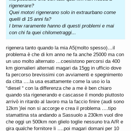
rigenerare?
Quei motori rigenerano solo in extraurbano come
quelli di 15 anni fa?
I bmw raramente hanno di questi problemi e mai
con chi fa quei chilometraggi...
rigenera tanto quando la mia A5(molto spesso)…il
problema è che di km anno ne fa anche 25000 ma con
un uso molto alternato …coesistono percorsi da 400
km giornalieri alternati magari da 15gg in ufficio dove
fa percorso brevissimi con avviamenti e spegnimento
da citta ….la usa esattamente come la uso io la
“diesel “ con la differenza che a me è ben chiaro
quando sta rigenerando e cascasse il mondo piuttosto
arrivò in ritardo al lavoro ma la faccio finire (audi sono
12km )lei non si accorge e crea il problema ….tipo
stamattina sta andando a Sassuolo a 230km vuol dire
che oggi un 500km non glielo toglie nessuno tra A/R e
gira qualche fornitore li ….poi magari domani per 10