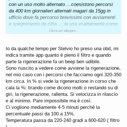
con un uso molto alternato …coesistono percorsi
da 400 km giornalieri alternati magari da 15gg in
ufficio dove fa percorso brevissimi con avviamenti
e spegnimento da citta ….la usa esattamente come
la uso io la “diesel “ con la differenza che a me è
Clicca per allargare...
ben chiaro quando sta rigenerando e cascasse il
mondo piuttosto arrivò in ritardo al lavoro ma la
Io da qualche tempo per Stelvio ho preso una obd, mi
faccio finire (audi sono 12km )lei non si accorge e
indica tramite app quanto è pieno il filtro e quando
crea il problema ….tipo stamattina sta andando a
parte la rigenerazione fa un beep ben udibile.
Sassuolo a 230km vuol dire che oggi un 500km non
Sono riuscito a vedere come avviene la rigenerazione,
glielo toglie nessuno tra A/R e gira qualche fornitore
nel mio caso con i percorsi che facciamo ogni 320-350
li ….poi magari domani per 10 giorni la usa come
km circa. In % si vede la rigenerazione in corso che
una massaia userebbe la 500L per fare la spesa
cala la %: tirando come dicono molti o restando su di
…..tra 11gg magari Roma o Monaco di Baviera in 2
giri, la rigenerazione, rallenta. Si velocizza in rilascio
gg….
e al minimo. Pare impossibile ma è così.
La gigantesca differenza sta nel fatto che si bmw o
Ci vogliono mediamente 4-5 minuti perchè la
audi con una presa OBD e il software giusto (vedi
percentuale passi da 100 a 15%.
Carly for bmw ) puoi gestire tutti comodamente dall
Temperatura passa da 220-240 gradi a 600-620 ( filtro
iPhone volendo comandando anche rigenerazioni
).