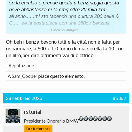
se la cambio e prende quella a benzina,già questa
beve abbastanza,ci fa cmq oltre 20 mila km
all'anno......mi sto facendo una cultura 200 celle &
C..... se la sostituisce con una 280cv benzina
mettendoci almeno un'altro 20k e poi fa i 6 con un
Clicca per allargare...
litro prendo parole brutte..... ho sbagliato a insistere
Oh beh i benza bevono tutti e la città non é fatta per
per questa e cmq con un'altra euro6 non sarebbe
risparmiare,la 500 x 1.0 turbo di mia sorella fa 10 con
cambiato molto
un litro,per dire,altrimenti vai di elettrico
Reputazione
A
Sam_Cooper
piace questo elemento.
28 Febbraio 2023
#5362
rsturial
Presidente Onorario BMW
Top Reference