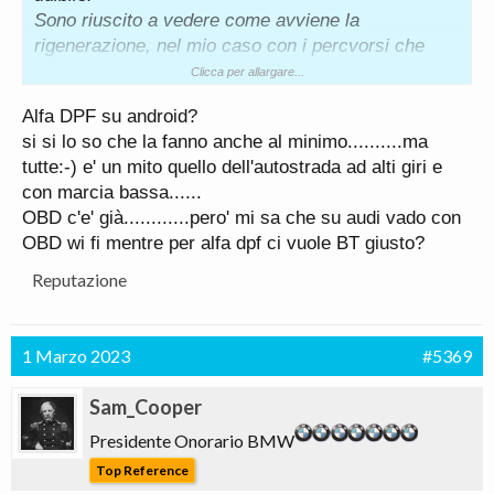
Sono riuscito a vedere come avviene la
rigenerazione, nel mio caso con i percvorsi che
facciamo ogni 320-350 km circa. In % si vede a
Clicca per allargare...
rigenerazione in corso che cala la %: tirando come
Alfa DPF su android?
dicono molto o restando su di giri, la rigenerazione,
si si lo so che la fanno anche al minimo..........ma
rallenta. Si velocizza in rilascio e al minimo. pare
tutte:-) e' un mito quello dell'autostrada ad alti giri e
impossibile ma è così.
con marcia bassa......
Ci vogliono mediamente 4-5 minuti per che la
OBD c'e' già............pero' mi sa che su audi vado con
percentuale passi da 100 a 15%.
OBD wi fi mentre per alfa dpf ci vuole BT giusto?
Temperatura passa da 220-240 a 600-620 ( filtro ).
Consiglio di investire 15€ di obd e altri 10 di app se
Reputazione
hai il problema.
1 Marzo 2023
#5369
Sam_Cooper
Presidente Onorario BMW
Top Reference