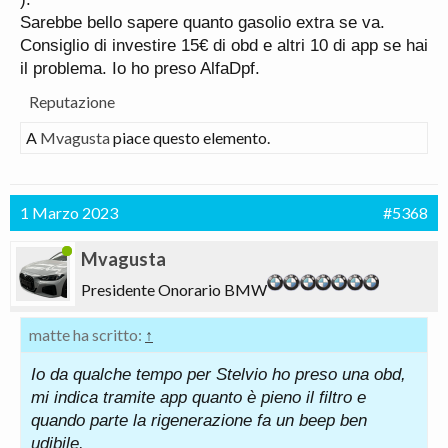
forzate con questa c’è un impianto protetto da
Sarebbe bello sapere quanto gasolio extra se va.
conando do software esterni ….
Consiglio di investire 15€ di obd e altri 10 di app se hai
il problema. Io ho preso AlfaDpf.
Reputazione
A
Mvagusta
piace questo elemento.
1 Marzo 2023
#5368
Mvagusta
Presidente Onorario BMW
matte ha scritto:
↑
Io da qualche tempo per Stelvio ho preso una obd,
mi indica tramite app quanto è pieno il filtro e
quando parte la rigenerazione fa un beep ben
udibile.