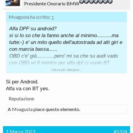
Presidente Onorario BMW
Mvagusta ha scritto:
↑
Alfa DPF su android?
si si lo so che la fanno anche al minimo..........ma
tutte:-) e' un mito quello dell'autostrada ad alti giri e
con marcia bassa......
OBD c'e' già............pero' mi sa che su audi vado
con OBD wi fi mentre per alfa dpf ci vuole BT
giusto?
Clicca per allargare...
Si per Android.
Alfa va con BT yes.
Reputazione
A
Mvagusta
piace questo elemento.
1 Marzo 2023
#5374