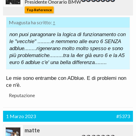
Presidente Onorario BMW
che è tutto perfetto.
Top Reference
Insomma, più che imputare la colpa alle
rigenerazioni in sé, sarei propenso ad attribuirla ai
Mvagusta ha scritto:
↑
criteri di funzionamento di quel motore.
non puoi paragonare la logica di funzionamento con
le "vecchie" .........e nemmeno alle euro 6 SENZA
adblue........rigenerano molto molto spesso e sono
più problematiche.........tra la 4er già euro 6 e la A5
euro 6 adblue c'e' una bella differenza........
Le mie sono entrambe con ADblue. E di problemi non
ce n'è.
Reputazione
1 Marzo 2023
#5373
matte