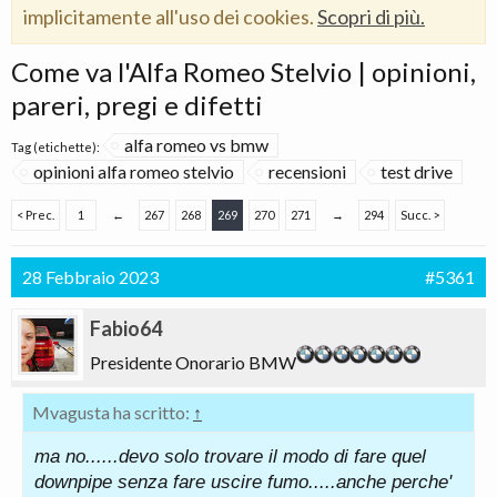
implicitamente all'uso dei cookies.
Scopri di più.
Come va l'Alfa Romeo Stelvio | opinioni,
pareri, pregi e difetti
alfa romeo vs bmw
Tag (etichette):
opinioni alfa romeo stelvio
recensioni
test drive
< Prec.
1
←
267
268
269
270
271
→
294
Succ. >
28 Febbraio 2023
#5361
Fabio64
Presidente Onorario BMW
Mvagusta ha scritto:
↑
ma no......devo solo trovare il modo di fare quel
downpipe senza fare uscire fumo.....anche perche'