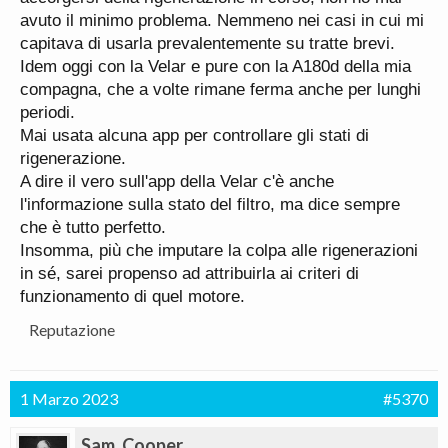
La gigantesca differenza sta nel fatto che su bmw o
avuto il minimo problema. Nemmeno nei casi in cui mi
audi con una presa OBD e il software giusto (vedi
capitava di usarla prevalentemente su tratte brevi.
Carly for bmw,carista ecc ecc ) puoi gestire tutti
Idem oggi con la Velar e pure con la A180d della mia
comodamente dall iPhone volendo comandando
compagna, che a volte rimane ferma anche per lunghi
anche rigenerazioni forzate con questa c’è un
periodi.
impianto protetto da conando do software esterni
Mai usata alcuna app per controllare gli stati di
….
rigenerazione.
A dire il vero sull'app della Velar c'è anche
l'informazione sulla stato del filtro, ma dice sempre
che è tutto perfetto.
Insomma, più che imputare la colpa alle rigenerazioni
in sé, sarei propenso ad attribuirla ai criteri di
funzionamento di quel motore.
Reputazione
1 Marzo 2023
#5370
Sam_Cooper