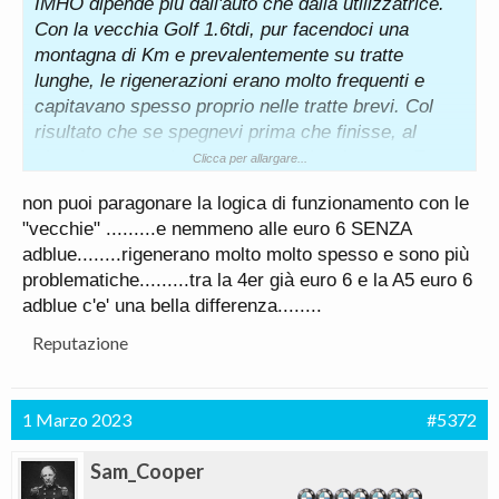
IMHO dipende più dall'auto che dalla utilizzatrice.
Con la vecchia Golf 1.6tdi, pur facendoci una
montagna di Km e prevalentemente su tratte
lunghe, le rigenerazioni erano molto frequenti e
capitavano spesso proprio nelle tratte brevi. Col
risultato che se spegnevi prima che finisse, al
viaggio successivo doveva ripartire da capo. E se
Clicca per allargare...
era un'altro viaggio breve, la situazione si ripeteva.
non puoi paragonare la logica di funzionamento con le
Con la BMW invece, oltre ad essere molto più
"vecchie" .........e nemmeno alle euro 6 SENZA
difficile accorgersi della rigenerazione in corso, non
adblue........rigenerano molto molto spesso e sono più
ho mai avuto il minimo problema. Nemmeno nei
problematiche.........tra la 4er già euro 6 e la A5 euro 6
casi in cui mi capitava di usarla prevalentemente
adblue c'e' una bella differenza........
su tratte brevi.
Idem oggi con la Velar e pure con la A180d della
Reputazione
mia compagna, che a volte rimane ferma anche per
lunghi periodi.
Mai usata alcuna app per controllare gli stati di
1 Marzo 2023
#5372
rigenerazione.
A dire il vero sull'app della Velar c'è anche
Sam_Cooper
l'informazione sulla stato del filtro, ma dice sempre