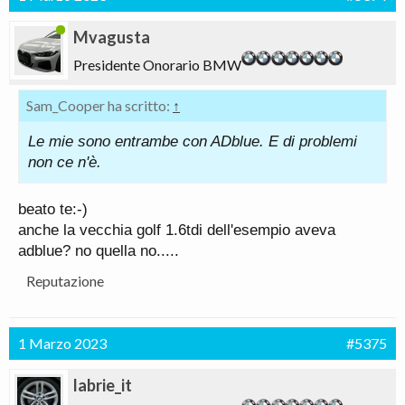
Mvagusta
Presidente Onorario BMW
Sam_Cooper ha scritto:
↑
Le mie sono entrambe con ADblue. E di problemi
non ce n'è.
beato te:-)
anche la vecchia golf 1.6tdi dell'esempio aveva
adblue? no quella no.....
Reputazione
1 Marzo 2023
#5375
labrie_it