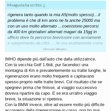
Mvagusta ha scritto:
↑
rigenera tanto quando la mia A5(molto spesso)…il
problema è che di km anno ne fa anche 25000 ma
con un uso molto alternato …coesistono percorsi
da 400 km giornalieri alternati magari da 15gg in
ufficio dove fa percorso brevissimi con avviamenti
e spegnimento da citta ….la usa esattamente come
la uso io la “diesel “ con la differenza che a me è
Clicca per allargare...
ben chiaro quando sta rigenerando e cascasse il
IMHO dipende più dall'auto che dalla utilizzatrice.
mondo piuttosto arrivò in ritardo al lavoro ma la
Con la vecchia Golf 1.6tdi, pur facendoci una
faccio finire (audi sono 12km )lei non si accorge e
montagna di Km e prevalentemente su tratte lunghe, le
crea il problema ….tipo stamattina sta andando a
rigenerazioni erano molto frequenti e capitavano
Sassuolo a 230km vuol dire che oggi un 500km non
spesso proprio nelle tratte brevi. Col risultato che se
glielo toglie nessuno tra A/R e gira qualche fornitore
spegnevi prima che finisse, al viaggio successivo
li ….poi magari domani per 10 giorni la usa come
doveva ripartire da capo. E se era un'altro viaggio
una massaia userebbe la 500L per fare la spesa
breve, la situazione si ripeteva.
…..tra 11gg magari Roma o Monaco di Baviera in 2
Con la BMW invece, oltre ad essere molto più difficile
gg….
accorgersi della rigenerazione in corso, non ho mai