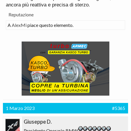
ancora più reattiva e precisa di sterzo.
Reputazione
A
AlexMi
piace questo elemento.
1 Marzo 2023
#5365
Giuseppe D.
Presidente Onorario BMW