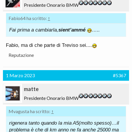
Presidente Onorario BMW
Fabio64 ha scritto:
↑
Fai prima a cambiarla,
sient’ammé
…..
Fabio, ma di che parte di Treviso sei....
Reputazione
1 Marzo 2023
#5367
matte
Presidente Onorario BMW
Mvagusta ha scritto:
↑
rigenera tanto quando la mia A5(molto spesso)…il
problema è che di km anno ne fa anche 25000 ma