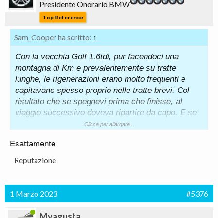
Presidente Onorario BMW
Top Reference
Sam_Cooper ha scritto:
↑
Con la vecchia Golf 1.6tdi, pur facendoci una
montagna di Km e prevalentemente su tratte
lunghe, le rigenerazioni erano molto frequenti e
capitavano spesso proprio nelle tratte brevi. Col
risultato che se spegnevi prima che finisse, al
viaggio successivo doveva ripartire da capo. E se
era un'altro viaggio breve, la situazione si ripeteva
Clicca per allargare...
Esattamente
Reputazione
1 Marzo 2023
#5376
Mvagusta