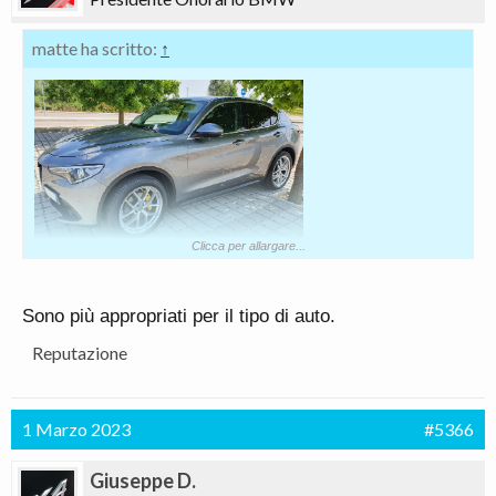
matte ha scritto:
↑
Clicca per allargare...
Avrei consigliato i 20 pure io. La guida ringrazia, è
Sono più appropriati per il tipo di auto.
ancora più reattiva e precisa di sterzo.
Reputazione
1 Marzo 2023
#5366
Giuseppe D.