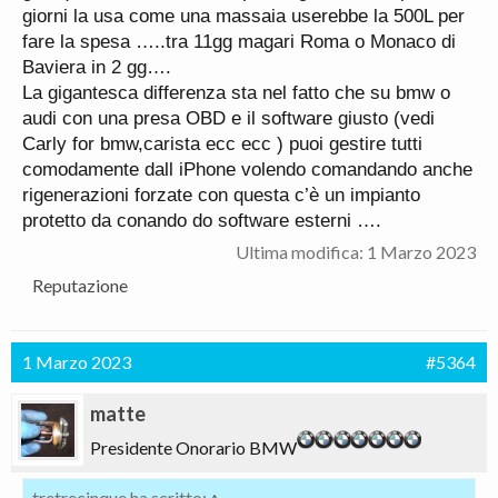
giorni la usa come una massaia userebbe la 500L per
fare la spesa …..tra 11gg magari Roma o Monaco di
Baviera in 2 gg….
La gigantesca differenza sta nel fatto che su bmw o
audi con una presa OBD e il software giusto (vedi
Carly for bmw,carista ecc ecc ) puoi gestire tutti
comodamente dall iPhone volendo comandando anche
rigenerazioni forzate con questa c’è un impianto
protetto da conando do software esterni ….
Ultima modifica:
1 Marzo 2023
Reputazione
1 Marzo 2023
#5364
matte
Presidente Onorario BMW
tretrecinque ha scritto:
↑