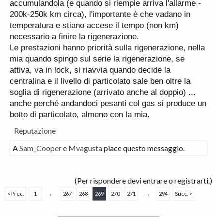
accumulandola (e quando si riempie arriva l'allarme -
200k-250k km circa), l'importante è che vadano in
temperatura e stiano accese il tempo (non km)
necessario a finire la rigenerazione.
Le prestazioni hanno priorità sulla rigenerazione, nella
mia quando spingo sul serie la rigenerazione, se
attiva, va in lock, si riavvia quando decide la
centralina e il livello di particolato sale ben oltre la
soglia di rigenerazione (arrivato anche al doppio) ...
anche perché andandoci pesanti col gas si produce un
botto di particolato, almeno con la mia.
Reputazione
A
Sam_Cooper
e
Mvagusta
piace questo messaggio.
(Per rispondere devi entrare o registrarti.)
< Prec.
1
←
267
268
269
270
271
→
294
Succ. >