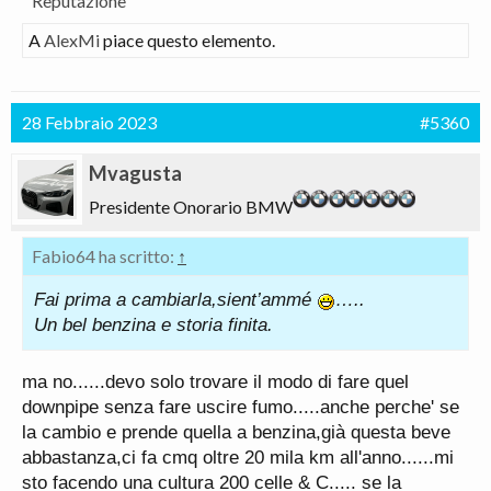
Reputazione
A
AlexMi
piace questo elemento.
28 Febbraio 2023
#5360
Mvagusta
Presidente Onorario BMW
Fabio64 ha scritto:
↑
Fai prima a cambiarla,sient’ammé
…..
Un bel benzina e storia finita.
ma no......devo solo trovare il modo di fare quel
downpipe senza fare uscire fumo.....anche perche' se
la cambio e prende quella a benzina,già questa beve
abbastanza,ci fa cmq oltre 20 mila km all'anno......mi
sto facendo una cultura 200 celle & C..... se la