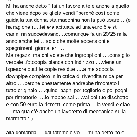
Mi ha anche detto “ fai un favore a te e anche a quello
che viene dopo se gliela vendi “perché così come
guida la tua donna sta macchina non la può usare …(e
ha ragione )….lei era abituata ad una euro 5 e sti
casini nn succedevano….comunque fa un 20/25 mila
anno anche lei …solo che molte accensioni e
spegnimenti giornalieri ….
Ma ragazzi ma chi volete che ingroppi chi ….consiglio
verbale ,fotocopia bianca con indirizzo ….viene un
ispettore butti le copie residue ….a me scoccia il
downpipe completo in in ottica di rivendita mica per
altro ….perché onestamente andrebbe rimontato il
tutto originale ….quindi paghi per toglierlo e poi paghi
per rimetterlo ….le mappe sai ….vai col tuo dischetto
e con 50 euro la riemetti come prima …la vendi e ciao
….ma qua c’è anche un lavoretto di meccanica sulla
marmitta :-)
alla domanda ….dai fatemelo voi …mi ha detto no e