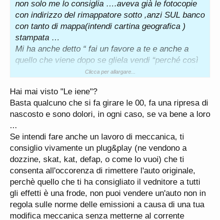
non solo me lo consiglia ….aveva già le fotocopie
con indirizzo del rimappatore sotto ,anzi SUL banco
con tanto di mappa(intendi cartina geografica )
stampata …
Mi ha anche detto “ fai un favore a te e anche a
quello che viene dopo se gliela vendi “perché così
come guida la tua donna sta macchina non la può
Clicca per allargare...
usare …(e ha ragione )….lei era abituata ad una
Hai mai visto "Le iene"?
euro 5 e sti casini nn succedevano….comunque fa
Basta qualcuno che si fa girare le 00, fa una ripresa di
un 20/25 mila anno anche lei …solo che molte
nascosto e sono dolori, in ogni caso, se va bene a loro
accensioni e spegnimenti giornalieri ….
...
Ma ragazzi ma chi volete che ingroppi chi
Se intendi fare anche un lavoro di meccanica, ti
….consiglio verbale ,fotocopia bianca con indirizzo
consiglio vivamente un plug&play (ne vendono a
….viene un ispettore butti le copie residue ….a me
dozzine, skat, kat, defap, o come lo vuoi) che ti
scoccia il downpipe completo in in ottica di
consenta all'occorenza di rimettere l'auto originale,
rivendita mica per altro ….perché onestamente
perchè quello che ti ha consigliato il vednitore a tutti
andrebbe rimontato il tutto originale ….quindi paghi
gli effetti è una frode, non puoi vendere un'auto non in
per toglierlo e poi paghi per rimetterlo ….le mappe
regola sulle norme delle emissioni a causa di una tua
sai ….vai col tuo dischetto e con 50 euro la riemetti
modifica meccanica senza metterne al corrente
come prima …la vendi e ciao ….ma qua c’è anche