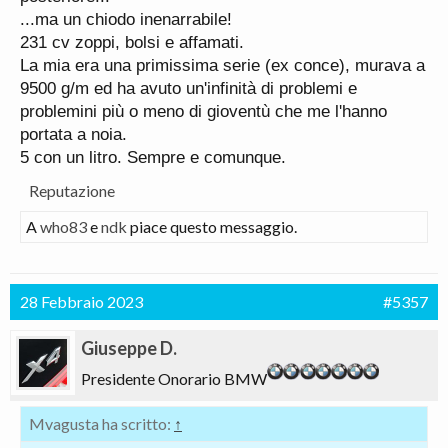
...ma un chiodo inenarrabile!
231 cv zoppi, bolsi e affamati.
La mia era una primissima serie (ex conce), murava a
9500 g/m ed ha avuto un'infinità di problemi e
problemini più o meno di gioventù che me l'hanno
portata a noia.
5 con un litro. Sempre e comunque.
Reputazione
A
who83
e
ndk
piace questo messaggio.
28 Febbraio 2023
#5357
Giuseppe D.
Presidente Onorario BMW
Mvagusta ha scritto:
↑