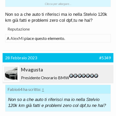
PS astenersi benpensanti avvocati del popolo e
Clicca per allargare...
seguaci di Greta grazie :-)
Non so a che auto ti riferisci ma io nella Stelvio 120k
km già fatti e problemi zero col dpf,tu ne hai?
Reputazione
A
AlexMi
piace questo elemento.
28 Febbraio 2023
#5349
Mvagusta
Presidente Onorario BMW
Fabio64 ha scritto:
↑
Non so a che auto ti riferisci ma io nella Stelvio
120k km già fatti e problemi zero col dpf,tu ne hai?