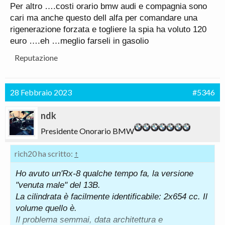
Per altro ….costi orario bmw audi e compagnia sono
cari ma anche questo dell alfa per comandare una
rigenerazione forzata e togliere la spia ha voluto 120
euro ….eh …meglio farseli in gasolio
Reputazione
28 Febbraio 2023
#5346
ndk
Presidente Onorario BMW
rich20 ha scritto:
↑
Ho avuto un'Rx-8 qualche tempo fa, la versione
"venuta male" del 13B.
La cilindrata è facilmente identificabile: 2x654 cc. Il
volume quello è.
Il problema semmai, data architettura e