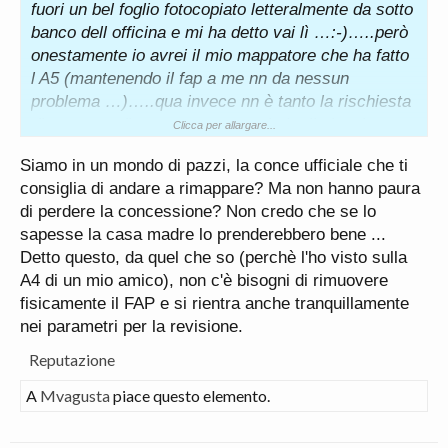
fuori un bel foglio fotocopiato letteralmente da sotto
banco dell officina e mi ha detto vai lì …:-)…..però
onestamente io avrei il mio mappatore che ha fatto
l A5 (mantenendo il fap a me nn da nessun
problema …)…..qua invece nn è tanto la rischiesta
di aumento di potenza ma proprio L eliminazione
Clicca per allargare...
della rottura di palle alla radice ….e nn L ho mai
Siamo in un mondo di pazzi, la conce ufficiale che ti
dovuto fare ….
consiglia di andare a rimappare? Ma non hanno paura
di perdere la concessione? Non credo che se lo
sapesse la casa madre lo prenderebbero bene ...
Detto questo, da quel che so (perchè l'ho visto sulla
A4 di un mio amico), non c'è bisogni di rimuovere
fisicamente il FAP e si rientra anche tranquillamente
nei parametri per la revisione.
Reputazione
A
Mvagusta
piace questo elemento.