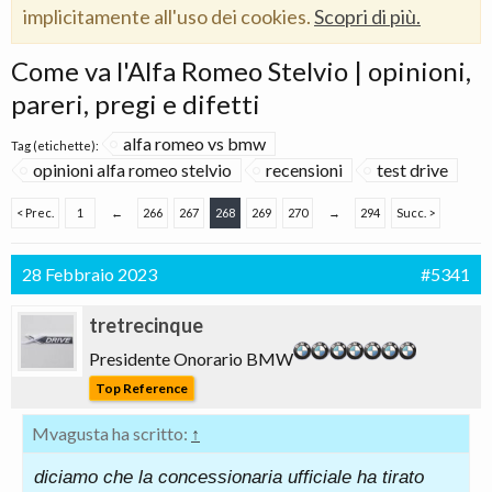
implicitamente all'uso dei cookies.
Scopri di più.
Come va l'Alfa Romeo Stelvio | opinioni,
pareri, pregi e difetti
alfa romeo vs bmw
Tag (etichette):
opinioni alfa romeo stelvio
recensioni
test drive
< Prec.
1
←
266
267
268
269
270
→
294
Succ. >
28 Febbraio 2023
#5341
tretrecinque
Presidente Onorario BMW
Top Reference
Mvagusta ha scritto:
↑
diciamo che la concessionaria ufficiale ha tirato