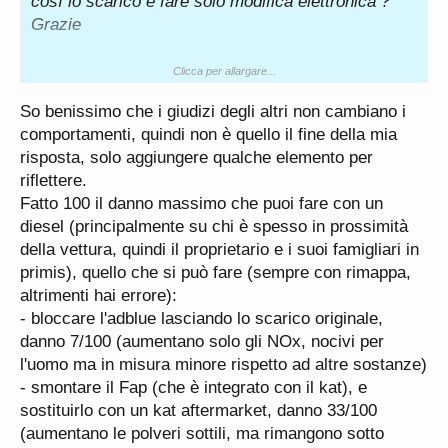
così lo scarico e fare solo modifica elettronica ?
Grazie
PS astenersi benpensanti avvocati del popolo e
Clicca per allargare...
seguaci di Greta grazie :-)
So benissimo che i giudizi degli altri non cambiano i
comportamenti, quindi non è quello il fine della mia
risposta, solo aggiungere qualche elemento per
riflettere.
Fatto 100 il danno massimo che puoi fare con un
diesel (principalmente su chi è spesso in prossimità
della vettura, quindi il proprietario e i suoi famigliari in
primis), quello che si può fare (sempre con rimappa,
altrimenti hai errore):
- bloccare l'adblue lasciando lo scarico originale,
danno 7/100 (aumentano solo gli NOx, nocivi per
l'uomo ma in misura minore rispetto ad altre sostanze)
- smontare il Fap (che è integrato con il kat), e
sostituirlo con un kat aftermarket, danno 33/100
(aumentano le polveri sottili, ma rimangono sotto