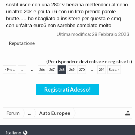
sostituisce con una 280cv benzina mettendoci almeno
un'altro 20k e poi fa i 6 con un litro prendo parole
brutte..... ho sbagliato a insistere per questa e cmq
con un'altra euro6 non sarebbe cambiato molto
Ultima modifica:
28 Febbraio 2023
Reputazione
(Per rispondere devi entrare o registrarti.)
< Prec.
1
←
266
267
268
269
270
→
294
Succ. >
Registrati Adesso!
Forum
...
Auto Europee
italiano