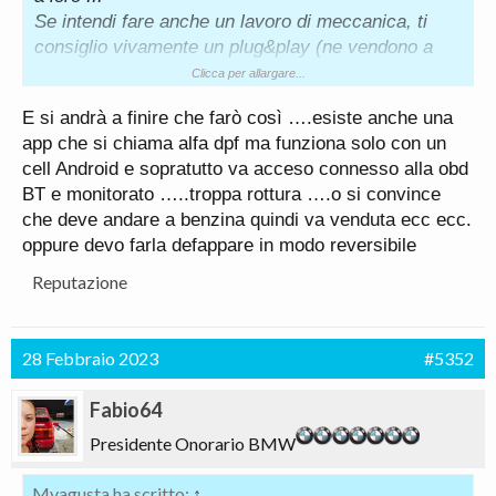
Se intendi fare anche un lavoro di meccanica, ti
consiglio vivamente un plug&play (ne vendono a
dozzine, skat, kat, defap, o come lo vuoi) che ti
Clicca per allargare...
consenta all'occorenza di rimettere l'auto originale,
E si andrà a finire che farò così ….esiste anche una
perchè quello che ti ha consigliato il vednitore a
app che si chiama alfa dpf ma funziona solo con un
tutti gli effetti è una frode, non puoi vendere un'auto
cell Android e sopratutto va acceso connesso alla obd
non in regola sulle norme delle emissioni a causa di
BT e monitorato …..troppa rottura ….o si convince
una tua modifica meccanica senza metterne al
che deve andare a benzina quindi va venduta ecc ecc.
corrente l'acquirente, qualora lo facessi
oppure devo farla defappare in modo reversibile
preventivamente, ritengo che la papabile platea
degli interessati acquirenti si assottiglierebbe.
Reputazione
28 Febbraio 2023
#5352
Fabio64
Presidente Onorario BMW
Mvagusta ha scritto:
↑