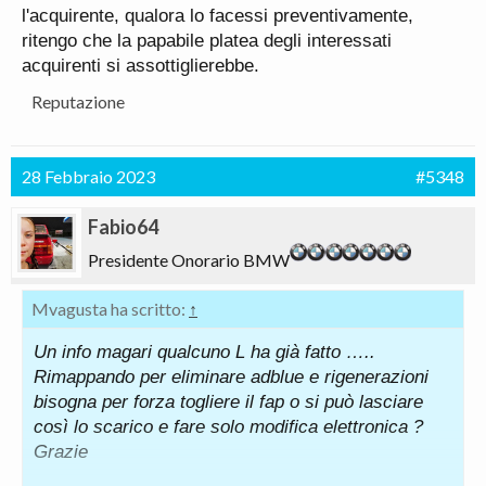
l'acquirente, qualora lo facessi preventivamente,
un lavoretto di meccanica sulla marmitta :-)
ritengo che la papabile platea degli interessati
acquirenti si assottiglierebbe.
alla domanda ….dai fatemelo voi …mi ha detto no e
mi ha dato il foglio ….
Reputazione
28 Febbraio 2023
#5348
Fabio64
Presidente Onorario BMW
Mvagusta ha scritto:
↑
Un info magari qualcuno L ha già fatto …..
Rimappando per eliminare adblue e rigenerazioni
bisogna per forza togliere il fap o si può lasciare
così lo scarico e fare solo modifica elettronica ?
Grazie