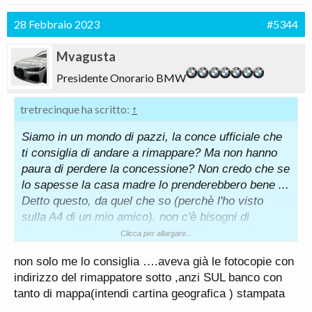
28 Febbraio 2023
#5344
Mvagusta
Presidente Onorario BMW
tretrecinque ha scritto:
↑
Siamo in un mondo di pazzi, la conce ufficiale che
ti consiglia di andare a rimappare? Ma non hanno
paura di perdere la concessione? Non credo che se
lo sapesse la casa madre lo prenderebbero bene ...
Detto questo, da quel che so (perchè l'ho visto
sulla A4 di un mio amico), non c'è bisogni di
rimuovere fisicamente il FAP e si rientra anche
Clicca per allargare...
tranquillamente nei parametri per la revisione.
non solo me lo consiglia ….aveva già le fotocopie con
indirizzo del rimappatore sotto ,anzi SUL banco con
tanto di mappa(intendi cartina geografica ) stampata
…