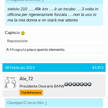
stelvio 210 …..49k km ….è un incubo ….3 volta in
officina per rigenerazione forzata ….non la uso io
ma la mia donna e nn starà mai attenta
Capisco
Reputazione
A
Mvagusta
piace questo elemento.
28 Febbraio 2023
#5353
Ale_72
Presidente Onorario BMW
Top Reference
Giuseppe D. ha scritto:
↑