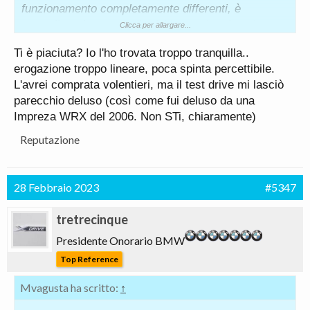
funzionamento completamente differenti, è
normalizzarla con quella dei i motori a pistoni, per
Clicca per allargare...
esempio per trovarle una collocazione in ambito
Ti è piaciuta? Io l'ho trovata troppo tranquilla..
sportivo (vedi la 787B a Le Mans).
erogazione troppo lineare, poca spinta percettibile.
Inutile dire che in base alle esigenze (tipo calcolo
L'avrei comprata volentieri, ma il test drive mi lasciò
del premio per le assicurazioni) ciascuno ha
parecchio deluso (così come fui deluso da una
liberamente scelto di vederla alla propria maniera.
Impreza WRX del 2006. Non STi, chiaramente)
Reputazione
28 Febbraio 2023
#5347
tretrecinque
Presidente Onorario BMW
Top Reference
Mvagusta ha scritto:
↑