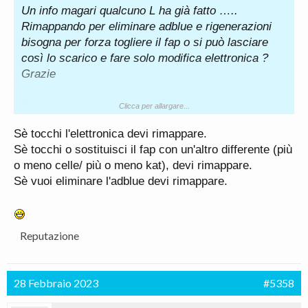
Un info magari qualcuno L ha già fatto …..
Rimappando per eliminare adblue e rigenerazioni
bisogna per forza togliere il fap o si può lasciare
così lo scarico e fare solo modifica elettronica ?
Grazie
PS astenersi benpensanti avvocati del popolo e
Clicca per allargare...
seguaci di Greta grazie :-)
Sè tocchi l'elettronica devi rimappare.
Sè tocchi o sostituisci il fap con un'altro differente (più
o meno celle/ più o meno kat), devi rimappare.
Sè vuoi eliminare l'adblue devi rimappare.
Reputazione
28 Febbraio 2023
#5358