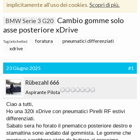
implicitamente all'uso dei cookies.
Scopri di più.
Cambio gomme solo
BMW Serie 3 G20
asse posteriore xDrive
foratura
pneumatici differenziati
Tag (etichette):
xdrive
23 Giugno 2025
#1
Rübezahl 666
Aspirante Pilota
Ciao a tutti,
Ho una 320i xDrive con pneumatici Pirelli RF estivi
differenziati.
Sabato sera ho forato il pnematico posteriore destro e
stamattina sono andato dal gommista. Le gomme che