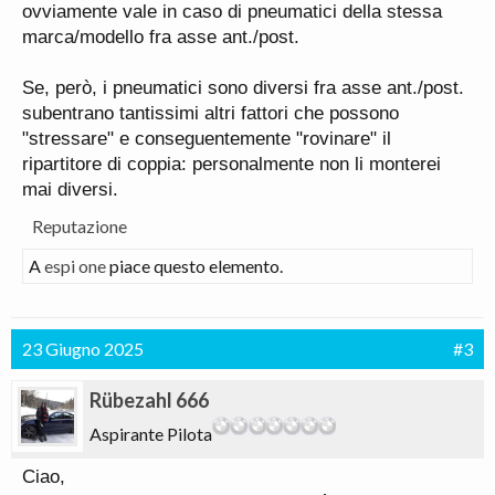
ovviamente vale in caso di pneumatici della stessa
marca/modello fra asse ant./post.
È già capitato a qualcuno di cambiare le gomne ad
un solo asse con vettura xDrive?
Se, però, i pneumatici sono diversi fra asse ant./post.
Rischio di danneggiare il differenziale xDrive?
subentrano tantissimi altri fattori che possono
"stressare" e conseguentemente "rovinare" il
Il gommista dice che comunque l'usura non sarà
ripartitore di coppia: personalmente non li monterei
mai uniforme essendo a trazione prevalente
mai diversi.
posteriore e che per differenze minime di
battistrada non succede nulla, altrimenti non me le
Reputazione
avrebbe proposte.
A
espi one
piace questo elemento.
Ad ora ho fatto 30km e non ho notato
comportamenti strani.
Allego prima foto del pneumatico anteriore, e
seconda del posteriore montato stamattina.
23 Giugno 2025
#3
Grazie
Rübezahl 666
Aspirante Pilota
Ciao,