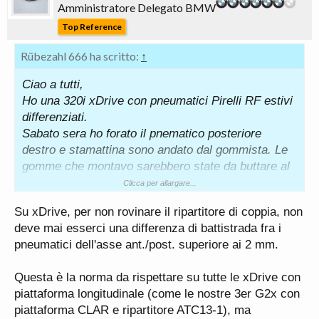
Amministratore Delegato BMW
Top Reference
Rübezahl 666 ha scritto:
↑
Ciao a tutti,
Ho una 320i xDrive con pneumatici Pirelli RF estivi
differenziati.
Sabato sera ho forato il pnematico posteriore
destro e stamattina sono andato dal gommista. Le
gomme che montavo sarebbero state da buttare al
prossimo cambio stagionale, il gommista mi ha
Clicca per allargare...
quindi cambiato solo le 2 posteriori con due
Su xDrive, per non rovinare il ripartitore di coppia, non
pneumatici Good Year non RF usati (quindi con
deve mai esserci una differenza di battistrada fra i
usura similare ai miei che montavo) che aveva a
pneumatici dell'asse ant./post. superiore ai 2 mm.
disposizione (invece di montarmi le mie 4 all
season non RF che uso come invernali, sempre
Questa è la norma da rispettare su tutte le xDrive con
differenziate, che pensavo di far montare io a
piattaforma longitudinale (come le nostre 3er G2x con
questo giro e che invece, così facendo, le monterò
piattaforma CLAR e ripartitore ATC13-1), ma
per il prossimo inverno).