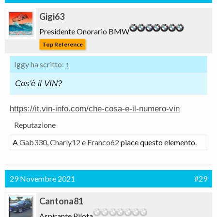
Gigi63
Presidente Onorario BMW
Top Reference
Iggy ha scritto:
↑
Cos'è il VIN?
https://it.vin-info.com/che-cosa-e-il-numero-vin
Reputazione
A
Gab330
,
Charly12
e
Franco62
piace questo elemento.
29 Novembre 2021
#29
Cantona81
Aspirante Pilota