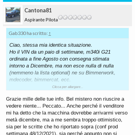
Cantona81
Aspirante Pilota
Gab330 ha scritto:
↑
Ciao, stessa mia identica situazione.
Ho il VIN da un paio di settimane, m340i G21
ordinata a fine Agosto con consegna stimata
intorno a Dicembre, ma non esce nulla di nulla
(nemmeno la lista optional) ne su Bimmerwork,
mdecoder, bimmercat, ecc.
Quando il venditore mi ha chiamato
Clicca per allargare...
telefonicamente 2 settimane fa per darmi il VIN ha
Grazie mille delle tue info. Bel mistero non riuscire a
detto che il codice interno di produzione era 152
vedere niente... Peccato... Anche perché il venditore
(quindi verniciatura), quindi è strano che dopo 15
mi ha detto che la macchina dovrebbe arrivarmi verso
giorni non mi esce nemmeno la lista optional.
metà dicembre, ma a me sembra troppo ottimistico,
Comunque da quel che so a riguardo il telaio
sia per le scritte che ho riportato sopra (conf prod
dovrebbe essere inciso sulla macchina quando
settimana 48/12/2021), sia perché appunto non si