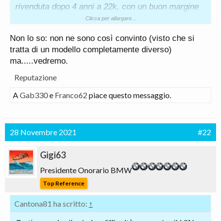
rivenduta dopo 4 anni a 22k, con un buon margine
anche per la concessionaria che la ritira. Ovvio,
Clicca per allargare...
questo è un nuovo modello, non un restyling, ma il
Non lo so: non ne sono così convinto (visto che si
mio compare che ha comprato E84 quando era
tratta di un modello completamente diverso)
uscita da poco F48 (un mondo di differenza a livello
ma.....vedremo.
estetico e di abitabilità), l'ha pagata parecchi
soldini. Alla fine è pur sempre BMW, ed il marchio
Reputazione
"tira". :-)
A
Gab330
e
Franco62
piace questo messaggio.
28 Novembre 2021
#22
Gigi63
Presidente Onorario BMW
Top Reference
Cantona81 ha scritto:
↑