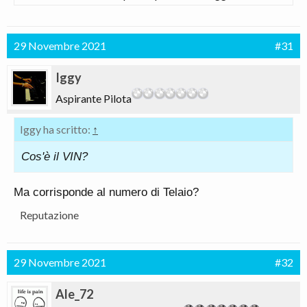
29 Novembre 2021
#31
Iggy
Aspirante Pilota
Iggy ha scritto:
↑
Cos'è il VIN?
Ma corrisponde al numero di Telaio?
Reputazione
29 Novembre 2021
#32
Ale_72