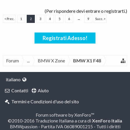
(Per rispondere devi entrare o registrarti.)
< Prec.
1
2
3
4
5
6
→
9
Succ. >
Registrati Adesso!
Forum
...
BMW X Zone
BMW X1 F48
italiano
Contatti
Aiuto
Termini e Condizioni d'uso del sito
Forum software by XenForo™
©2010-2016 Traduzione Italiana a cura di
XenForo Italia
BMWpassion - Partita IVA 06089001215 - Tutti i diritti