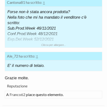
Cantona81 ha scritto:
↑
Forse non è stata ancora prodotta?
Nella foto che mi ha mandato il venditore c'è
scritto:
Sub.Prod.Week 46/11/2021
Conf.Prod.Week 48/12/2021
Exp.Del.Week 52/12/2021
Vuol dire che sarà finita di produrre a fine anno?
Clicca per allargare...
Grazie per la risposta.
Ale_72 ha scritto:
↑
E' il numero di telaio.
Grazie molte.
Reputazione
A
Franco62
piace questo elemento.