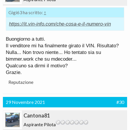
Gigi63 ha scritto:
↑
https://it.vin-info.com/che-cosa-e-il-numero-vin
Buongiorno a tutti.
Il venditore mi ha finalmente girato il VIN. Risultato?
Nulla... Non trovo niente... Ho tentato sia su
bimmer.work che su mdecoder...
Qualcuno sa dirmi il motivo?
Grazie.
Reputazione
29 Novembre 2021
#30
Cantona81
Aspirante Pilota