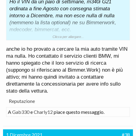
Ho il VIN da un paio di settimane, m340i G21
ordinata a fine Agosto con consegna stimata
intorno a Dicembre, ma non esce nulla di nulla
(nemmeno la lista optional) ne su Bimmerwork,
mdecoder, bimmercat, ecc.
Quando il venditore mi ha chiamato
Clicca per allargare...
telefonicamente 2 settimane fa per darmi il VIN ha
anche io ho provato a cercare la mia auto tramite VIN
detto che il codice interno di produzione era 152
ma nulla. Ho contattato il servizio clienti BMW, mi
(quindi verniciatura), quindi è strano che dopo 15
hanno spiegato che il loro servizio di ricerca
giorni non mi esce nemmeno la lista optional.
(suppongo si riferiscano al Bimmer.Work) non è più
Comunque da quel che so a riguardo il telaio
attivo; mi hanno quindi invitato a contattare
dovrebbe essere inciso sulla macchina quando
direttamente la concessionaria per avere info sullo
carrozzeria/gruppo motopropulsore vengono uniti e
stato della vettura.
non prima.
Buona giornata
Reputazione
A
Gab330
e
Charly12
piace questo messaggio.
1 Dicembre 2021
#38