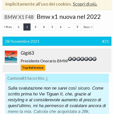
implicitamente all'uso dei cookies.
Scopri di più.
Bmw x1 nuova nel 2022
BMW X1 F48
< Prec.
1
2
3
4
5
6
→
9
Succ. >
28 Novembre 2021
#21
Gigi63
Presidente Onorario BMW
Top Reference
Cantona81 ha scritto:
↑
Sulla svalutazione non ne sarei così sicuro. Come
scritto prima ho Vw Tiguan II, che, grazie al
restyling e al considerevole aumento di prezzo di
quest'ultimo, mi ha permesso di svalutare ancora di
meno la mia. Calcola che acquistata a 28k,