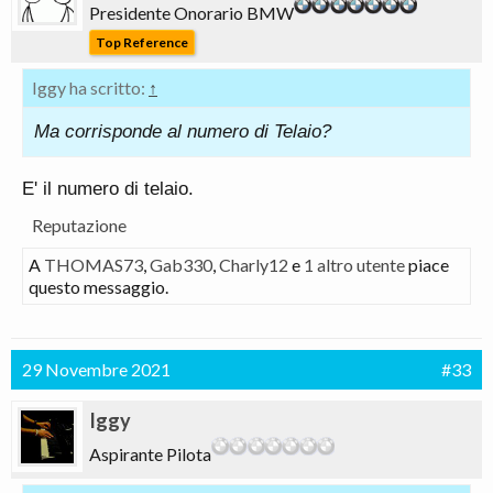
Presidente Onorario BMW
Top Reference
Iggy ha scritto:
↑
Ma corrisponde al numero di Telaio?
E' il numero di telaio.
Reputazione
A
THOMAS73
,
Gab330
,
Charly12
e
1 altro utente
piace
questo messaggio.
29 Novembre 2021
#33
Iggy
Aspirante Pilota