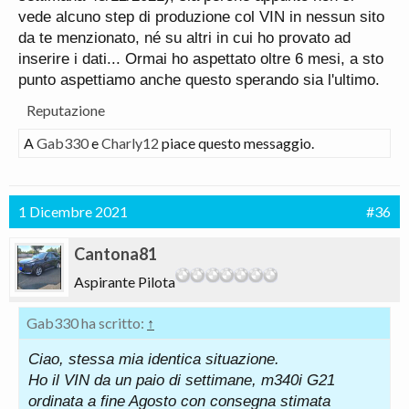
carrozzeria/gruppo motopropulsore vengono uniti e
vede alcuno step di produzione col VIN in nessun sito
non prima.
da te menzionato, né su altri in cui ho provato ad
Buona giornata
inserire i dati... Ormai ho aspettato oltre 6 mesi, a sto
punto aspettiamo anche questo sperando sia l'ultimo.
Reputazione
A
Gab330
e
Charly12
piace questo messaggio.
1 Dicembre 2021
#36
Cantona81
Aspirante Pilota
Gab330 ha scritto:
↑
Ciao, stessa mia identica situazione.
Ho il VIN da un paio di settimane, m340i G21
ordinata a fine Agosto con consegna stimata